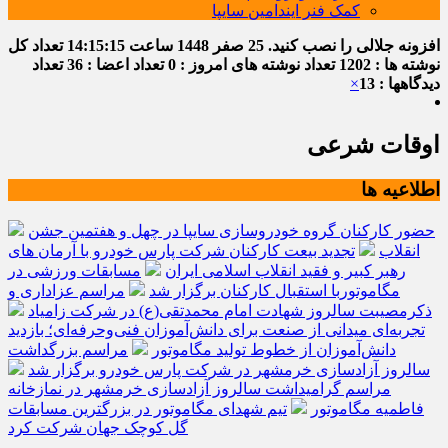
کمک فنر ایندامین سایپا
افزونه جلالی را نصب کنید.
25 صفر 1448
ساعت
14:15:16
تعداد کل
نوشته ها : 1202
تعداد نوشته های امروز : 0
تعداد اعضا : 36
تعداد
دیدگاهها : 13
×
اوقات شرعی
اطلاعیه ها
حضور کارکنان گروه خودروسازی سایپا در چهل و هفتمین جشن
انقلاب
تجدید بیعت کارکنان شرکت پارس خودرو با آرمان های
رهبر کبیر و فقید انقلاب اسلامی ایران
مسابقات ورزشی در
مگاموتوربا استقبال کارکنان برگزار شد
مراسم عزاداری و
ذکرمصیبت سالروز شهادت امام محمدتقی(ع) در شرکت زامیاد
تجربه‌ای میدانی از صنعت برای دانش‌آموزان فنی‌وحرفه‌ای؛ بازدید
دانش‌آموزان از خطوط تولید مگاموتور
مراسم بزرگداشت
سالروز آزادسازی خرمشهر در شرکت پارس خودرو برگزار شد
مراسم گرامیداشت سالروز آزادسازی خرمشهر در نمازخانه
فاطمیه مگاموتور
تیم شهدای مگاموتور در بزرگترین مسابقات
گل کوچک جهان شرکت کرد