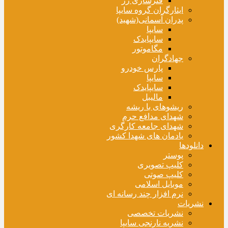
فنرسازی زر
ایثارگران گروه سایپا
پدران آسمانی(شهید)
سایپا
سایپایدک
مگاموتور
جهادگران
پارس خودرو
سایپا
سایپایدک
مالیبل
ریشوهای با ریشه
شهدای مدافع حرم
شهدای جامعه کارگری
یادمان های شهدا کشور
دانلودها
پوستر
کلیپ تصویری
کلیپ صوتی
موبایل اسلامی
نرم افزار چند رسانه ای
نشریات
نشریات تخصصی
نشریه نارنجی سایپا