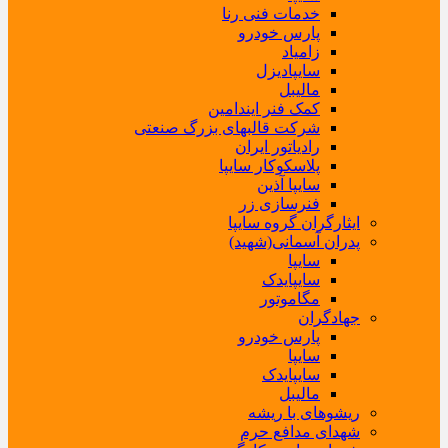
خدمات فنی رنا
پارس خودرو
زامیاد
سایپادیزل
مالیبل
کمک فنر ایندامین
شرکت قالبهای بزرگ صنعتی
رادیاتور ایران
پلاسکوکار سایپا
سایپا آذین
فنرسازی زر
ایثارگران گروه سایپا
پدران آسمانی(شهید)
سایپا
سایپایدک
مگاموتور
جهادگران
پارس خودرو
سایپا
سایپایدک
مالیبل
ریشوهای با ریشه
شهدای مدافع حرم