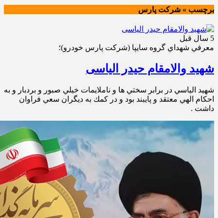
برچسب » شركت پارس
5 سال قبل
معرفي شهداي گروه سايپا (شركت پارس خودرو)؛
شهید والامقام حیدر الیاسی
شهيد الياسي در برابر سختي ها و ناملايمات خيلي صبور و بردبار و به
احكام الهي معتقد و پايبند بود و در كمك به ديگران سعي فراوان
داشت .