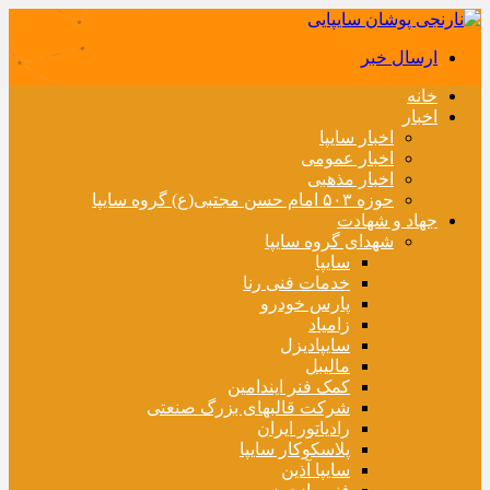
ارسال خبر
خانه
اخبار
اخبار سایپا
اخبار عمومی
اخبار مذهبی
حوزه ۵۰۳ امام حسن مجتبی(ع) گروه سایپا
جهاد و شهادت
شهدای گروه سایپا
سایپا
خدمات فنی رنا
پارس خودرو
زامیاد
سایپادیزل
مالیبل
کمک فنر ایندامین
شرکت قالبهای بزرگ صنعتی
رادیاتور ایران
پلاسکوکار سایپا
سایپا آذین