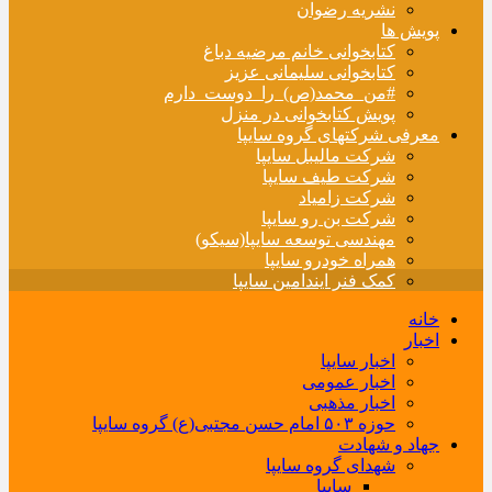
نشریه رضوان
پویش ها
کتابخوانی خانم مرضیه دباغ
کتابخوانی سلیمانی عزیز
#من_محمد(ص)_را_دوست_دارم
پویش کتابخوانی در منزل
معرفی شرکتهای گروه سایپا
شرکت مالیبل سایپا
شرکت طیف سایپا
شرکت زامیاد
شرکت بن رو سایپا
مهندسی توسعه سایپا(سیکو)
همراه خودرو سایپا
کمک فنر ایندامین سایپا
خانه
اخبار
اخبار سایپا
اخبار عمومی
اخبار مذهبی
حوزه ۵۰۳ امام حسن مجتبی(ع) گروه سایپا
جهاد و شهادت
شهدای گروه سایپا
سایپا