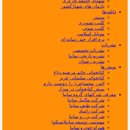
شهدای جامعه کارگری
یادمان های شهدا کشور
دانلودها
پوستر
کلیپ تصویری
کلیپ صوتی
موبایل اسلامی
نرم افزار چند رسانه ای
نشریات
نشریات تخصصی
نشریه نارنجی سایپا
نشریه رضوان
پویش ها
کتابخوانی خانم مرضیه دباغ
کتابخوانی سلیمانی عزیز
#من_محمد(ص)_را_دوست_دارم
پویش کتابخوانی در منزل
معرفی شرکتهای گروه سایپا
شرکت مالیبل سایپا
شرکت طیف سایپا
شرکت زامیاد
شرکت بن رو سایپا
مهندسی توسعه سایپا(سیکو)
همراه خودرو سایپا