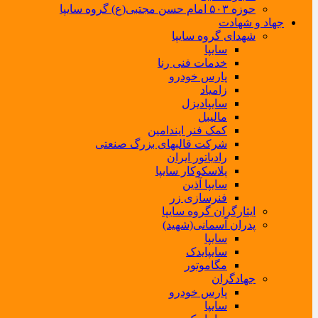
حوزه ۵۰۳ امام حسن مجتبی(ع) گروه سایپا
جهاد و شهادت
شهدای گروه سایپا
سایپا
خدمات فنی رنا
پارس خودرو
زامیاد
سایپادیزل
مالیبل
کمک فنر ایندامین
شرکت قالبهای بزرگ صنعتی
رادیاتور ایران
پلاسکوکار سایپا
سایپا آذین
فنرسازی زر
ایثارگران گروه سایپا
پدران آسمانی(شهید)
سایپا
سایپایدک
مگاموتور
جهادگران
پارس خودرو
سایپا