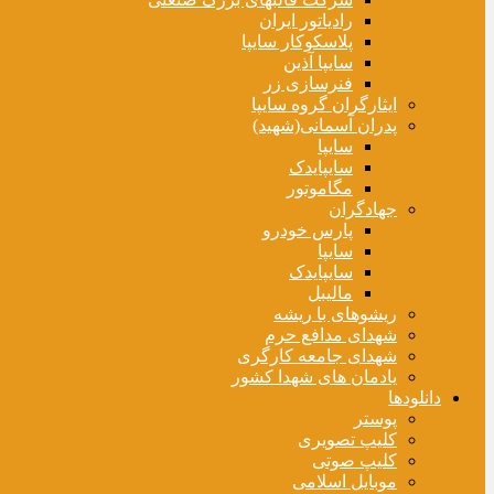
رادیاتور ایران
پلاسکوکار سایپا
سایپا آذین
فنرسازی زر
ایثارگران گروه سایپا
پدران آسمانی(شهید)
سایپا
سایپایدک
مگاموتور
جهادگران
پارس خودرو
سایپا
سایپایدک
مالیبل
ریشوهای با ریشه
شهدای مدافع حرم
شهدای جامعه کارگری
یادمان های شهدا کشور
دانلودها
پوستر
کلیپ تصویری
کلیپ صوتی
موبایل اسلامی