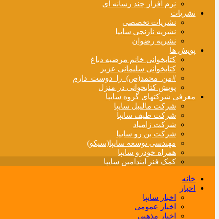
نرم افزار چند رسانه ای
نشریات
نشریات تخصصی
نشریه نارنجی سایپا
نشریه رضوان
پویش ها
کتابخوانی خانم مرضیه دباغ
کتابخوانی سلیمانی عزیز
#من_محمد(ص)_را_دوست_دارم
پویش کتابخوانی در منزل
معرفی شرکتهای گروه سایپا
شرکت مالیبل سایپا
شرکت طیف سایپا
شرکت زامیاد
شرکت بن رو سایپا
مهندسی توسعه سایپا(سیکو)
همراه خودرو سایپا
کمک فنر ایندامین سایپا
خانه
اخبار
اخبار سایپا
اخبار عمومی
اخبار مذهبی