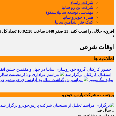
شرکت زامیاد
شرکت بن رو سایپا
مهندسی توسعه سایپا(سیکو)
همراه خودرو سایپا
کمک فنر ایندامین سایپا
افزونه جلالی را نصب کنید.
23 صفر 1448
ساعت
10:02:21
تعداد کل نوشت
اوقات شرعی
اطلاعیه ها
حضور کارکنان گروه خودروسازی سایپا در چهل و هفتمین جشن انقل
استقبال کارکنان برگزار شد
مراسم عزاداری و ذکرمصیبت سالرو
تولید مگاموتور
مراسم بزرگداشت سالروز آزادسازی خرمشهر در 
برچسب » شرکت پارس خودرو
1 سال قبل
به مناسبت هفته بسیج