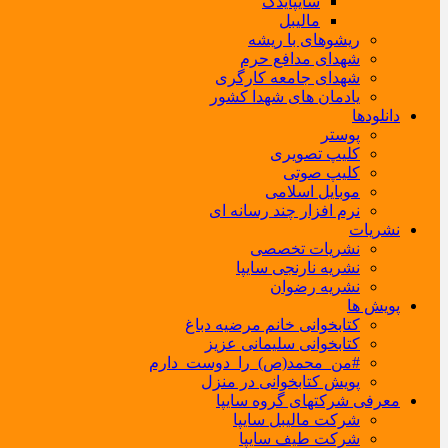
سایپایدک
مالیبل
ریشوهای با ریشه
شهدای مدافع حرم
شهدای جامعه کارگری
یادمان های شهدا کشور
دانلودها
پوستر
کلیپ تصویری
کلیپ صوتی
موبایل اسلامی
نرم افزار چند رسانه ای
نشریات
نشریات تخصصی
نشریه نارنجی سایپا
نشریه رضوان
پویش ها
کتابخوانی خانم مرضیه دباغ
کتابخوانی سلیمانی عزیز
#من_محمد(ص)_را_دوست_دارم
پویش کتابخوانی در منزل
معرفی شرکتهای گروه سایپا
شرکت مالیبل سایپا
شرکت طیف سایپا