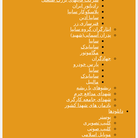
رادیاتور ایران
پلاسکوکار سایپا
سایپا آذین
فنرسازی زر
ایثارگران گروه سایپا
پدران آسمانی(شهید)
سایپا
سایپایدک
مگاموتور
جهادگران
پارس خودرو
سایپا
سایپایدک
مالیبل
ریشوهای با ریشه
شهدای مدافع حرم
شهدای جامعه کارگری
یادمان های شهدا کشور
دانلودها
پوستر
کلیپ تصویری
کلیپ صوتی
موبایل اسلامی