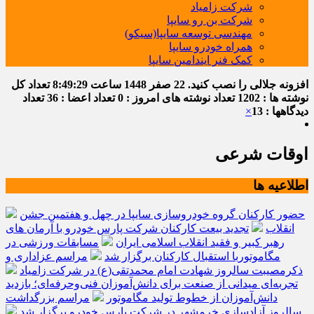
شرکت زامیاد
شرکت بن رو سایپا
مهندسی توسعه سایپا(سیکو)
همراه خودرو سایپا
کمک فنر ایندامین سایپا
افزونه جلالی را نصب کنید.
22 صفر 1448
ساعت
8:49:30
تعداد کل
نوشته ها : 1202
تعداد نوشته های امروز : 0
تعداد اعضا : 36
تعداد
دیدگاهها : 13
×
اوقات شرعی
اطلاعیه ها
حضور کارکنان گروه خودروسازی سایپا در چهل و هفتمین جشن
انقلاب
تجدید بیعت کارکنان شرکت پارس خودرو با آرمان های
رهبر کبیر و فقید انقلاب اسلامی ایران
مسابقات ورزشی در
مگاموتوربا استقبال کارکنان برگزار شد
مراسم عزاداری و
ذکرمصیبت سالروز شهادت امام محمدتقی(ع) در شرکت زامیاد
تجربه‌ای میدانی از صنعت برای دانش‌آموزان فنی‌وحرفه‌ای؛ بازدید
دانش‌آموزان از خطوط تولید مگاموتور
مراسم بزرگداشت
سالروز آزادسازی خرمشهر در شرکت پارس خودرو برگزار شد