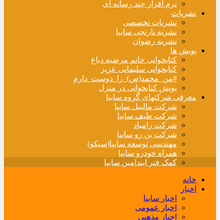
نرم افزار چند رسانه ای
نشریات
نشریات تخصصی
نشریه نارنجی سایپا
نشریه رضوان
پویش ها
کتابخوانی خانم مرضیه دباغ
کتابخوانی سلیمانی عزیز
#من_محمد(ص)_را_دوست_دارم
پویش کتابخوانی در منزل
معرفی شرکتهای گروه سایپا
شرکت مالیبل سایپا
شرکت طیف سایپا
شرکت زامیاد
شرکت بن رو سایپا
مهندسی توسعه سایپا(سیکو)
همراه خودرو سایپا
کمک فنر ایندامین سایپا
خانه
اخبار
اخبار سایپا
اخبار عمومی
اخبار مذهبی