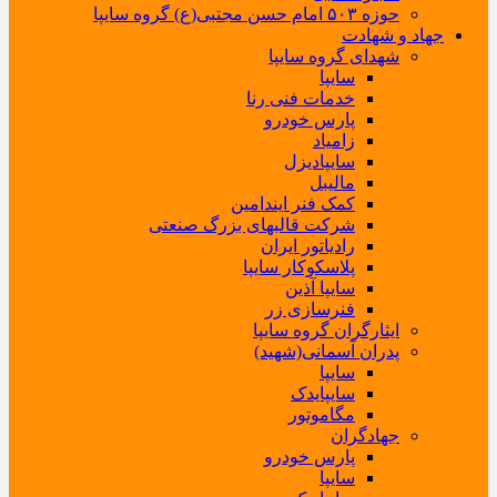
حوزه ۵۰۳ امام حسن مجتبی(ع) گروه سایپا
جهاد و شهادت
شهدای گروه سایپا
سایپا
خدمات فنی رنا
پارس خودرو
زامیاد
سایپادیزل
مالیبل
کمک فنر ایندامین
شرکت قالبهای بزرگ صنعتی
رادیاتور ایران
پلاسکوکار سایپا
سایپا آذین
فنرسازی زر
ایثارگران گروه سایپا
پدران آسمانی(شهید)
سایپا
سایپایدک
مگاموتور
جهادگران
پارس خودرو
سایپا