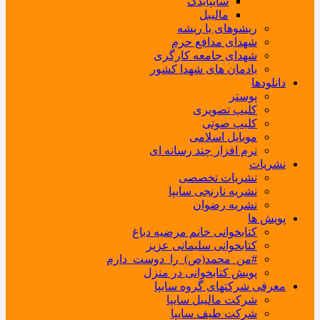
سایپایدک
مالیبل
ریشوهای با ریشه
شهدای مدافع حرم
شهدای جامعه کارگری
یادمان های شهدا کشور
دانلودها
پوستر
کلیپ تصویری
کلیپ صوتی
موبایل اسلامی
نرم افزار چند رسانه ای
نشریات
نشریات تخصصی
نشریه نارنجی سایپا
نشریه رضوان
پویش ها
کتابخوانی خانم مرضیه دباغ
کتابخوانی سلیمانی عزیز
#من_محمد(ص)_را_دوست_دارم
پویش کتابخوانی در منزل
معرفی شرکتهای گروه سایپا
شرکت مالیبل سایپا
شرکت طیف سایپا