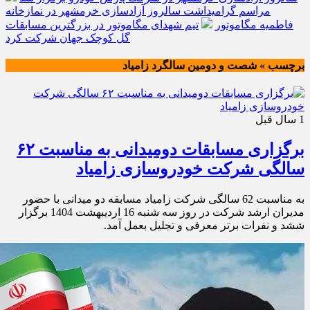
مراسم گرامیداشت سالروز آزادسازی خرمشهر در نمازخانه
فاطمیه مگاموتور
تیم شهدای مگاموتور در بزرگترین مسابقات
گل کوچک جهان شرکت کرد
برچسب » شصت و دومین سالگرد زامیاد
1 سال قبل
برگزاری مسابقات دومیدانی به مناسبت ۶۲
سالگی شرکت خودروسازی زامیاد
به مناسبت 62 سالگی شرکت زامیاد مسابقه دو میدانی با حضور
مدیران ارشد شرکت در روز سه شنبه 16 اردیبهشت 1404 برگزار
ششد و نفرات برتر معرفی و تجلیل بعمل آمد.