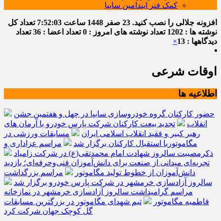
کمک فنر ایندامین سایپا
افزونه جلالی را نصب کنید.
23 صفر 1448
ساعت
7:52:03
تعداد کل
نوشته ها : 1202
تعداد نوشته های امروز : 0
تعداد اعضا : 36
تعداد
دیدگاهها : 13
×
اوقات شرعی
اطلاعیه ها
حضور کارکنان گروه خودروسازی سایپا در چهل و هفتمین جشن
انقلاب
تجدید بیعت کارکنان شرکت پارس خودرو با آرمان های
رهبر کبیر و فقید انقلاب اسلامی ایران
مسابقات ورزشی در
مگاموتوربا استقبال کارکنان برگزار شد
مراسم عزاداری و
ذکرمصیبت سالروز شهادت امام محمدتقی(ع) در شرکت زامیاد
تجربه‌ای میدانی از صنعت برای دانش‌آموزان فنی‌وحرفه‌ای؛ بازدید
دانش‌آموزان از خطوط تولید مگاموتور
مراسم بزرگداشت
سالروز آزادسازی خرمشهر در شرکت پارس خودرو برگزار شد
مراسم گرامیداشت سالروز آزادسازی خرمشهر در نمازخانه
فاطمیه مگاموتور
تیم شهدای مگاموتور در بزرگترین مسابقات
گل کوچک جهان شرکت کرد