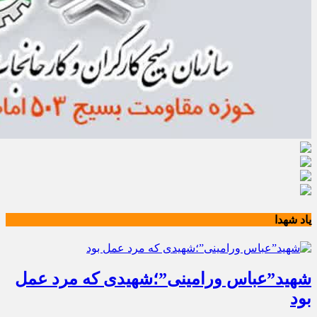
یاد شهدا
شهید”عباس ورامینی”؛شهیدی که مرد عمل
بود