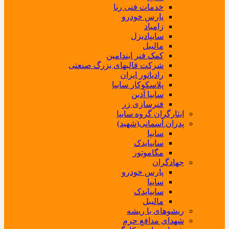
خدمات فنی رنا
پارس خودرو
زامیاد
سایپادیزل
مالیبل
کمک فنر ایندامین
شرکت قالبهای بزرگ صنعتی
رادیاتور ایران
پلاسکوکار سایپا
سایپا آذین
فنرسازی زر
ایثارگران گروه سایپا
پدران آسمانی(شهید)
سایپا
سایپایدک
مگاموتور
جهادگران
پارس خودرو
سایپا
سایپایدک
مالیبل
ریشوهای با ریشه
شهدای مدافع حرم