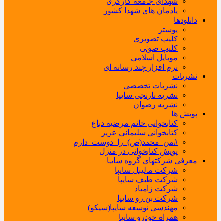
شهدای جامعه کارگری
یادمان های شهدا کشور
دانلودها
پوستر
کلیپ تصویری
کلیپ صوتی
موبایل اسلامی
نرم افزار چند رسانه ای
نشریات
نشریات تخصصی
نشریه نارنجی سایپا
نشریه رضوان
پویش ها
کتابخوانی خانم مرضیه دباغ
کتابخوانی سلیمانی عزیز
#من_محمد(ص)_را_دوست_دارم
پویش کتابخوانی در منزل
معرفی شرکتهای گروه سایپا
شرکت مالیبل سایپا
شرکت طیف سایپا
شرکت زامیاد
شرکت بن رو سایپا
مهندسی توسعه سایپا(سیکو)
همراه خودرو سایپا