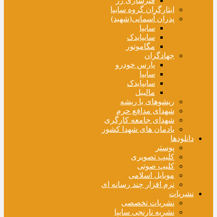
فنرسازی زر
ایثارگران گروه سایپا
پدران آسمانی(شهید)
سایپا
سایپایدک
مگاموتور
جهادگران
پارس خودرو
سایپا
سایپایدک
مالیبل
ریشوهای با ریشه
شهدای مدافع حرم
شهدای جامعه کارگری
یادمان های شهدا کشور
دانلودها
پوستر
کلیپ تصویری
کلیپ صوتی
موبایل اسلامی
نرم افزار چند رسانه ای
نشریات
نشریات تخصصی
نشریه نارنجی سایپا