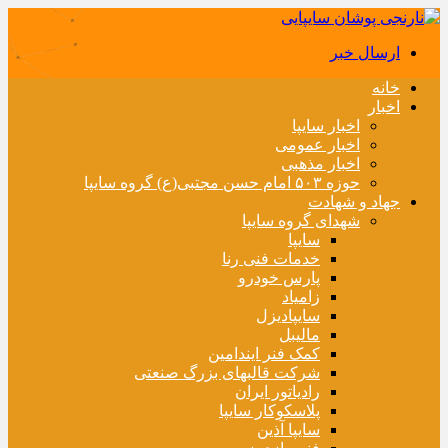
ارسال خبر
خانه
اخبار
اخبار سایپا
اخبار عمومی
اخبار مذهبی
حوزه ۵۰۳ امام حسن مجتبی(ع) گروه سایپا
جهاد و شهادت
شهدای گروه سایپا
سایپا
خدمات فنی رنا
پارس خودرو
زامیاد
سایپادیزل
مالیبل
کمک فنر ایندامین
شرکت قالبهای بزرگ صنعتی
رادیاتور ایران
پلاسکوکار سایپا
سایپا آذین