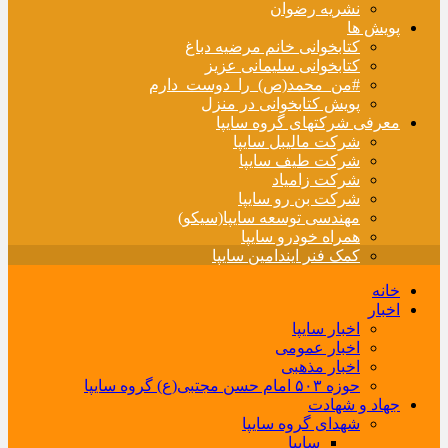
نشریه رضوان
پویش ها
کتابخوانی خانم مرضیه دباغ
کتابخوانی سلیمانی عزیز
#من_محمد(ص)_را_دوست_دارم
پویش کتابخوانی در منزل
معرفی شرکتهای گروه سایپا
شرکت مالیبل سایپا
شرکت طیف سایپا
شرکت زامیاد
شرکت بن رو سایپا
مهندسی توسعه سایپا(سیکو)
همراه خودرو سایپا
کمک فنر ایندامین سایپا
خانه
اخبار
اخبار سایپا
اخبار عمومی
اخبار مذهبی
حوزه ۵۰۳ امام حسن مجتبی(ع) گروه سایپا
جهاد و شهادت
شهدای گروه سایپا
سایپا