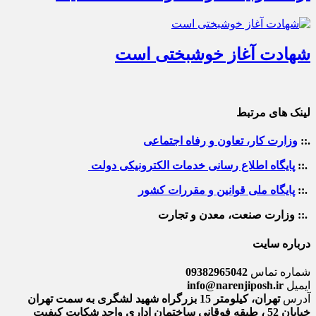
شهادت آغاز خوشبختی است
لینک های مرتبط
.::
وزارت کار، تعاون و رفاه اجتماعی
.::
پایگاه اطلاع رسانی خدمات الکترونیکی دولت
.::
پایگاه ملی قوانین و مقررات کشور
.:: وزارت صنعت، معدن و تجارت
درباره سایت
شماره تماس
09382965042
ایمیل
info@narenjiposh.ir
آدرس
تهران، کیلومتر 15 بزرگراه شهید لشگری به سمت تهران
خیابان 52 ، طبقه فوقانی ساختمان اداری واحد شکایت کیفیت