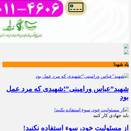
یاد شهدا
شهید”عباس ورامینی”؛شهیدی که مرد عمل
بود
باید جهادی کار کنید
از مسئولیت خود، سوء استفاده نکنید!