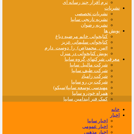
نرم افزار چند رسانه ای
نشریات
نشریات تخصصی
نشریه نارنجی سایپا
نشریه رضوان
پویش ها
کتابخوانی خانم مرضیه دباغ
کتابخوانی سلیمانی عزیز
#من_محمد(ص)_را_دوست_دارم
پویش کتابخوانی در منزل
معرفی شرکتهای گروه سایپا
شرکت مالیبل سایپا
شرکت طیف سایپا
شرکت زامیاد
شرکت بن رو سایپا
مهندسی توسعه سایپا(سیکو)
همراه خودرو سایپا
کمک فنر ایندامین سایپا
خانه
اخبار
اخبار سایپا
اخبار عمومی
اخبار مذهبی