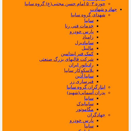
حوزه ۵۰۳ امام حسن مجتبی(ع) گروه سایپا
جهاد و شهادت
شهدای گروه سایپا
سایپا
خدمات فنی رنا
پارس خودرو
زامیاد
سایپادیزل
مالیبل
کمک فنر ایندامین
شرکت قالبهای بزرگ صنعتی
رادیاتور ایران
پلاسکوکار سایپا
سایپا آذین
فنرسازی زر
ایثارگران گروه سایپا
پدران آسمانی(شهید)
سایپا
سایپایدک
مگاموتور
جهادگران
پارس خودرو
سایپا