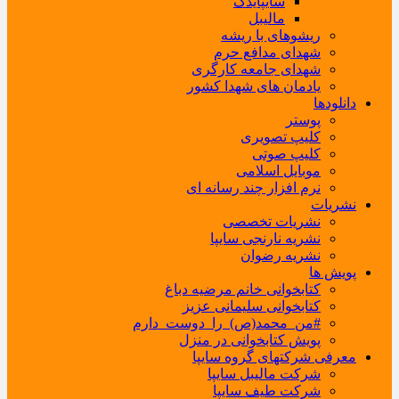
سایپایدک
مالیبل
ریشوهای با ریشه
شهدای مدافع حرم
شهدای جامعه کارگری
یادمان های شهدا کشور
دانلودها
پوستر
کلیپ تصویری
کلیپ صوتی
موبایل اسلامی
نرم افزار چند رسانه ای
نشریات
نشریات تخصصی
نشریه نارنجی سایپا
نشریه رضوان
پویش ها
کتابخوانی خانم مرضیه دباغ
کتابخوانی سلیمانی عزیز
#من_محمد(ص)_را_دوست_دارم
پویش کتابخوانی در منزل
معرفی شرکتهای گروه سایپا
شرکت مالیبل سایپا
شرکت طیف سایپا