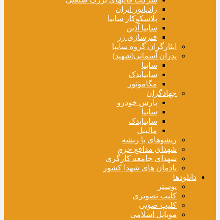
رادیاتور ایران
پلاسکوکار سایپا
سایپا آذین
فنرسازی زر
ایثارگران گروه سایپا
پدران آسمانی(شهید)
سایپا
سایپایدک
مگاموتور
جهادگران
پارس خودرو
سایپا
سایپایدک
مالیبل
ریشوهای با ریشه
شهدای مدافع حرم
شهدای جامعه کارگری
یادمان های شهدا کشور
دانلودها
پوستر
کلیپ تصویری
کلیپ صوتی
موبایل اسلامی