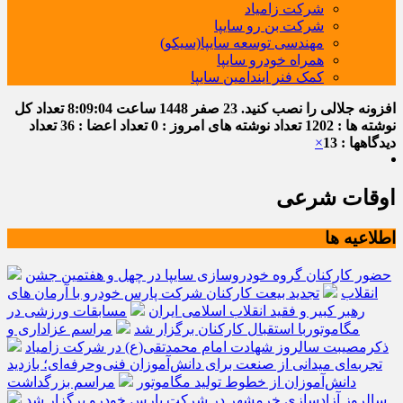
شرکت زامیاد
شرکت بن رو سایپا
مهندسی توسعه سایپا(سیکو)
همراه خودرو سایپا
کمک فنر ایندامین سایپا
افزونه جلالی را نصب کنید.
23 صفر 1448
ساعت
8:09:05
تعداد کل
نوشته ها : 1202
تعداد نوشته های امروز : 0
تعداد اعضا : 36
تعداد
دیدگاهها : 13
×
اوقات شرعی
اطلاعیه ها
حضور کارکنان گروه خودروسازی سایپا در چهل و هفتمین جشن
انقلاب
تجدید بیعت کارکنان شرکت پارس خودرو با آرمان های
رهبر کبیر و فقید انقلاب اسلامی ایران
مسابقات ورزشی در
مگاموتوربا استقبال کارکنان برگزار شد
مراسم عزاداری و
ذکرمصیبت سالروز شهادت امام محمدتقی(ع) در شرکت زامیاد
تجربه‌ای میدانی از صنعت برای دانش‌آموزان فنی‌وحرفه‌ای؛ بازدید
دانش‌آموزان از خطوط تولید مگاموتور
مراسم بزرگداشت
سالروز آزادسازی خرمشهر در شرکت پارس خودرو برگزار شد