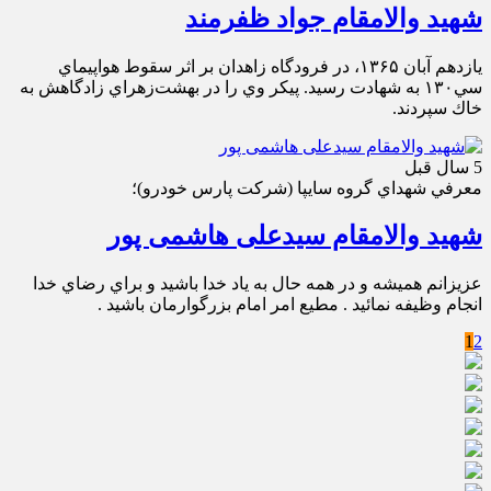
شهید والامقام جواد ظفرمند
يازدهم آبان ۱۳۶۵، در فرودگاه زاهدان بر اثر سقوط هواپيماي
سي۱۳۰ به شهادت رسيد. پيكر وي را در بهشت‌زهراي زادگاهش به
خاك سپردند.
5 سال قبل
معرفي شهداي گروه سايپا (شركت پارس خودرو)؛
شهید والامقام سیدعلی هاشمی پور
عزيزانم هميشه و در همه حال به ياد خدا باشيد و براي رضاي خدا
انجام وظيفه نمائيد . مطيع امر امام بزرگوارمان باشيد .
1
2