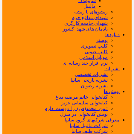
سایپایدک
مالیبل
ریشوهای با ریشه
شهدای مدافع حرم
شهدای جامعه کارگری
یادمان های شهدا کشور
دانلودها
پوستر
کلیپ تصویری
کلیپ صوتی
موبایل اسلامی
نرم افزار چند رسانه ای
نشریات
نشریات تخصصی
نشریه نارنجی سایپا
نشریه رضوان
پویش ها
کتابخوانی خانم مرضیه دباغ
کتابخوانی سلیمانی عزیز
#من_محمد(ص)_را_دوست_دارم
پویش کتابخوانی در منزل
معرفی شرکتهای گروه سایپا
شرکت مالیبل سایپا
شرکت طیف سایپا