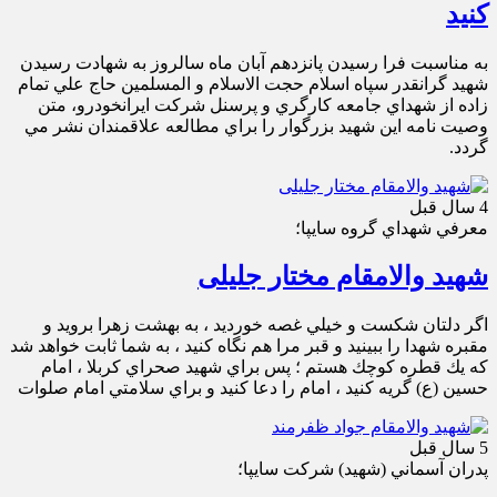
کنید
به مناسبت فرا رسيدن پانزدهم آبان ماه سالروز به شهادت رسيدن
شهيد گرانقدر سپاه اسلام حجت الاسلام و المسلمين حاج علي تمام
زاده از شهداي جامعه كارگري و پرسنل شركت ايرانخودرو، متن
وصيت نامه اين شهيد بزرگوار را براي مطالعه علاقمندان نشر مي
گردد.
4 سال قبل
معرفي شهداي گروه سايپا؛
شهید والامقام مختار جلیلی
اگر دلتان شكست و خيلي غصه خورديد ، به بهشت زهرا برويد و
مقبره شهدا را ببينيد و قبر مرا هم نگاه كنيد ، به شما ثابت خواهد شد
كه يك قطره كوچك هستم ؛ پس براي شهيد صحراي كربلا ، امام
حسين (ع) گريه كنيد ، امام را دعا كنيد و براي سلامتي امام صلوات
5 سال قبل
پدران آسماني (شهيد) شركت سايپا؛