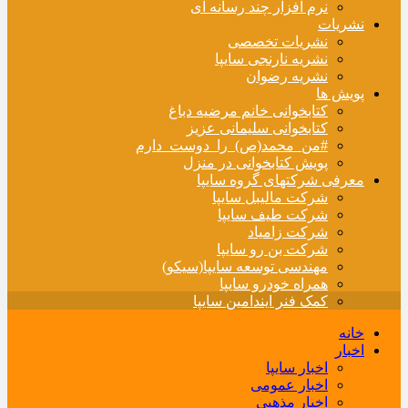
نرم افزار چند رسانه ای
نشریات
نشریات تخصصی
نشریه نارنجی سایپا
نشریه رضوان
پویش ها
کتابخوانی خانم مرضیه دباغ
کتابخوانی سلیمانی عزیز
#من_محمد(ص)_را_دوست_دارم
پویش کتابخوانی در منزل
معرفی شرکتهای گروه سایپا
شرکت مالیبل سایپا
شرکت طیف سایپا
شرکت زامیاد
شرکت بن رو سایپا
مهندسی توسعه سایپا(سیکو)
همراه خودرو سایپا
کمک فنر ایندامین سایپا
خانه
اخبار
اخبار سایپا
اخبار عمومی
اخبار مذهبی