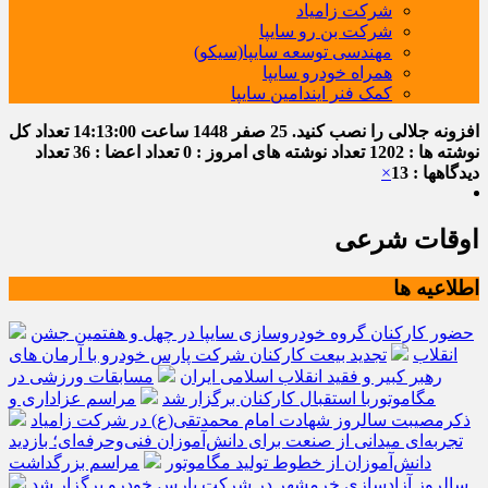
شرکت زامیاد
شرکت بن رو سایپا
مهندسی توسعه سایپا(سیکو)
همراه خودرو سایپا
کمک فنر ایندامین سایپا
افزونه جلالی را نصب کنید.
25 صفر 1448
ساعت
14:13:00
تعداد کل
نوشته ها : 1202
تعداد نوشته های امروز : 0
تعداد اعضا : 36
تعداد
دیدگاهها : 13
×
اوقات شرعی
اطلاعیه ها
حضور کارکنان گروه خودروسازی سایپا در چهل و هفتمین جشن
انقلاب
تجدید بیعت کارکنان شرکت پارس خودرو با آرمان های
رهبر کبیر و فقید انقلاب اسلامی ایران
مسابقات ورزشی در
مگاموتوربا استقبال کارکنان برگزار شد
مراسم عزاداری و
ذکرمصیبت سالروز شهادت امام محمدتقی(ع) در شرکت زامیاد
تجربه‌ای میدانی از صنعت برای دانش‌آموزان فنی‌وحرفه‌ای؛ بازدید
دانش‌آموزان از خطوط تولید مگاموتور
مراسم بزرگداشت
سالروز آزادسازی خرمشهر در شرکت پارس خودرو برگزار شد