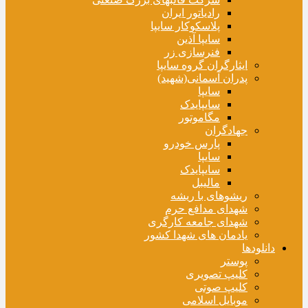
رادیاتور ایران
پلاسکوکار سایپا
سایپا آذین
فنرسازی زر
ایثارگران گروه سایپا
پدران آسمانی(شهید)
سایپا
سایپایدک
مگاموتور
جهادگران
پارس خودرو
سایپا
سایپایدک
مالیبل
ریشوهای با ریشه
شهدای مدافع حرم
شهدای جامعه کارگری
یادمان های شهدا کشور
دانلودها
پوستر
کلیپ تصویری
کلیپ صوتی
موبایل اسلامی