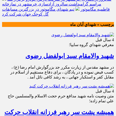
مراسم گرامیداشت سالروز آزادسازی خرمشهر در نمازخانه
فاطمیه مگاموتور
تیم شهدای مگاموتور در بزرگترین مسابقات
گل کوچک جهان شرکت کرد
برچسب » شهداي آبان ماه
4 سال قبل
معرفي شهداي گروه سايپا؛
شهید والامقام سید ابولفضل رضوی
در مشهد مقدس از زیارت مکرر جد بزرگوارش امام رضا (ع) ،
کسب فیض نموده و در پادگان ، برای دفاع مستقیم از اسلام در
مقابل کفر و استکبار جهانی ، به رشد کافی نائل آمد .
4 سال قبل
متن وصيت نامه شهيد مدافع حرم حجت الاسلام والمسلمين حاج
علي تمام زاده؛
همیشه پشت سر رهبر فرزانه انقلاب حرکت