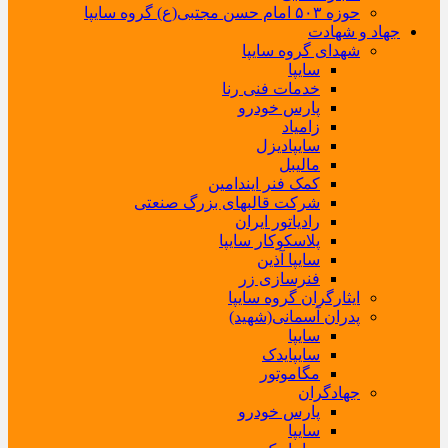
حوزه ۵۰۳ امام حسن مجتبی(ع) گروه سایپا
جهاد و شهادت
شهدای گروه سایپا
سایپا
خدمات فنی رنا
پارس خودرو
زامیاد
سایپادیزل
مالیبل
کمک فنر ایندامین
شرکت قالبهای بزرگ صنعتی
رادیاتور ایران
پلاسکوکار سایپا
سایپا آذین
فنرسازی زر
ایثارگران گروه سایپا
پدران آسمانی(شهید)
سایپا
سایپایدک
مگاموتور
جهادگران
پارس خودرو
سایپا