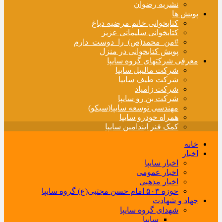
نشریه رضوان
پویش ها
کتابخوانی خانم مرضیه دباغ
کتابخوانی سلیمانی عزیز
#من_محمد(ص)_را_دوست_دارم
پویش کتابخوانی در منزل
معرفی شرکتهای گروه سایپا
شرکت مالیبل سایپا
شرکت طیف سایپا
شرکت زامیاد
شرکت بن رو سایپا
مهندسی توسعه سایپا(سیکو)
همراه خودرو سایپا
کمک فنر ایندامین سایپا
خانه
اخبار
اخبار سایپا
اخبار عمومی
اخبار مذهبی
حوزه ۵۰۳ امام حسن مجتبی(ع) گروه سایپا
جهاد و شهادت
شهدای گروه سایپا
سایپا