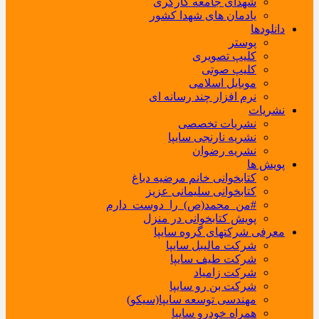
شهدای جامعه کارگری
یادمان های شهدا کشور
دانلودها
پوستر
کلیپ تصویری
کلیپ صوتی
موبایل اسلامی
نرم افزار چند رسانه ای
نشریات
نشریات تخصصی
نشریه نارنجی سایپا
نشریه رضوان
پویش ها
کتابخوانی خانم مرضیه دباغ
کتابخوانی سلیمانی عزیز
#من_محمد(ص)_را_دوست_دارم
پویش کتابخوانی در منزل
معرفی شرکتهای گروه سایپا
شرکت مالیبل سایپا
شرکت طیف سایپا
شرکت زامیاد
شرکت بن رو سایپا
مهندسی توسعه سایپا(سیکو)
همراه خودرو سایپا