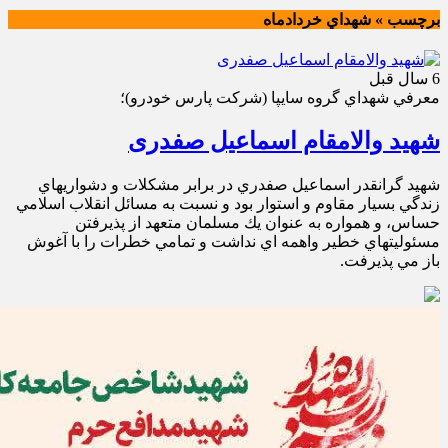
برچسب » شهداي خردادماه
6 سال قبل
معرفي شهداي گروه سايپا (شركت پارس خودرو)؛
شهید والامقام اسماعیل صفدری
شهيد گرانقدر اسماعيل صفدري در برابر مشكلات و دشواريهاي
زندگي بسيار مقاوم و استوار بود و نسبت به مسائل انقلاب اسلامي
حساس، و همواره به عنوان يك مسلمان متعهد از پذيرفتن
مسئوليتهاي خطير واهمه اي نداشت و تمامي خطرات را با آغوش
باز مي پذيرفت.