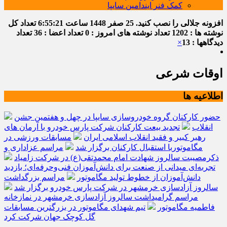
کمک فنر ایندامین سایپا
افزونه جلالی را نصب کنید.
25 صفر 1448
ساعت
6:55:21
تعداد کل
نوشته ها : 1202
تعداد نوشته های امروز : 0
تعداد اعضا : 36
تعداد
دیدگاهها : 13
×
اوقات شرعی
اطلاعیه ها
حضور کارکنان گروه خودروسازی سایپا در چهل و هفتمین جشن
انقلاب
تجدید بیعت کارکنان شرکت پارس خودرو با آرمان های
رهبر کبیر و فقید انقلاب اسلامی ایران
مسابقات ورزشی در
مگاموتوربا استقبال کارکنان برگزار شد
مراسم عزاداری و
ذکرمصیبت سالروز شهادت امام محمدتقی(ع) در شرکت زامیاد
تجربه‌ای میدانی از صنعت برای دانش‌آموزان فنی‌وحرفه‌ای؛ بازدید
دانش‌آموزان از خطوط تولید مگاموتور
مراسم بزرگداشت
سالروز آزادسازی خرمشهر در شرکت پارس خودرو برگزار شد
مراسم گرامیداشت سالروز آزادسازی خرمشهر در نمازخانه
فاطمیه مگاموتور
تیم شهدای مگاموتور در بزرگترین مسابقات
گل کوچک جهان شرکت کرد