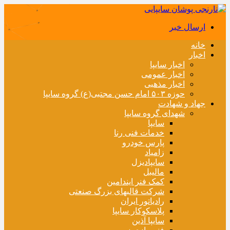
ارسال خبر
خانه
اخبار
اخبار سایپا
اخبار عمومی
اخبار مذهبی
حوزه ۵۰۳ امام حسن مجتبی(ع) گروه سایپا
جهاد و شهادت
شهدای گروه سایپا
سایپا
خدمات فنی رنا
پارس خودرو
زامیاد
سایپادیزل
مالیبل
کمک فنر ایندامین
شرکت قالبهای بزرگ صنعتی
رادیاتور ایران
پلاسکوکار سایپا
سایپا آذین