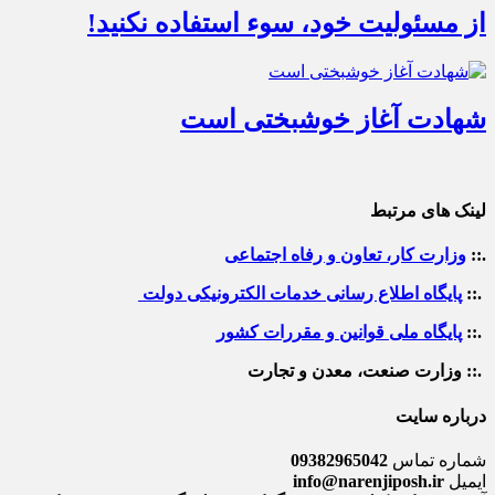
از مسئولیت خود، سوء استفاده نکنید!
شهادت آغاز خوشبختی است
لینک های مرتبط
.::
وزارت کار، تعاون و رفاه اجتماعی
.::
پایگاه اطلاع رسانی خدمات الکترونیکی دولت
.::
پایگاه ملی قوانین و مقررات کشور
.:: وزارت صنعت، معدن و تجارت
درباره سایت
شماره تماس
09382965042
ایمیل
info@narenjiposh.ir