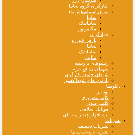
فنرسازی زر
ایثارگران گروه سایپا
پدران آسمانی(شهید)
سایپا
سایپایدک
مگاموتور
جهادگران
پارس خودرو
سایپا
سایپایدک
مالیبل
ریشوهای با ریشه
شهدای مدافع حرم
شهدای جامعه کارگری
یادمان های شهدا کشور
دانلودها
پوستر
کلیپ تصویری
کلیپ صوتی
موبایل اسلامی
نرم افزار چند رسانه ای
نشریات
نشریات تخصصی
نشریه نارنجی سایپا