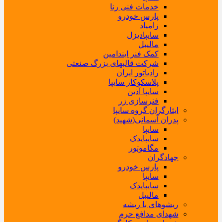
خدمات فنی رنا
پارس خودرو
زامیاد
سایپادیزل
مالیبل
کمک فنر ایندامین
شرکت قالبهای بزرگ صنعتی
رادیاتور ایران
پلاسکوکار سایپا
سایپا آذین
فنرسازی زر
ایثارگران گروه سایپا
پدران آسمانی(شهید)
سایپا
سایپایدک
مگاموتور
جهادگران
پارس خودرو
سایپا
سایپایدک
مالیبل
ریشوهای با ریشه
شهدای مدافع حرم