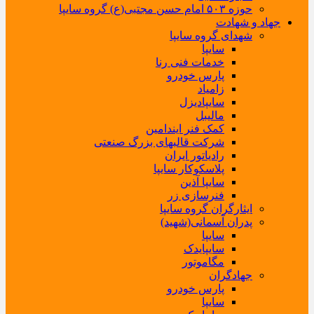
حوزه ۵۰۳ امام حسن مجتبی(ع) گروه سایپا
جهاد و شهادت
شهدای گروه سایپا
سایپا
خدمات فنی رنا
پارس خودرو
زامیاد
سایپادیزل
مالیبل
کمک فنر ایندامین
شرکت قالبهای بزرگ صنعتی
رادیاتور ایران
پلاسکوکار سایپا
سایپا آذین
فنرسازی زر
ایثارگران گروه سایپا
پدران آسمانی(شهید)
سایپا
سایپایدک
مگاموتور
جهادگران
پارس خودرو
سایپا