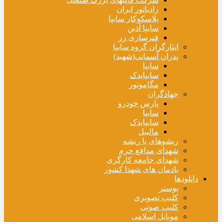
رادیاتور ایران
پلاسکوکار سایپا
سایپا آذین
فنرسازی زر
ایثارگران گروه سایپا
پدران آسمانی(شهید)
سایپا
سایپایدک
مگاموتور
جهادگران
پارس خودرو
سایپا
سایپایدک
مالیبل
ریشوهای با ریشه
شهدای مدافع حرم
شهدای جامعه کارگری
یادمان های شهدا کشور
دانلودها
پوستر
کلیپ تصویری
کلیپ صوتی
موبایل اسلامی