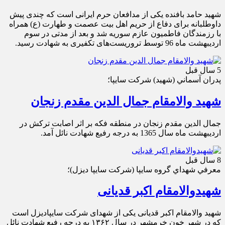
شهید حامد بافنده یکی از مدافعان حرم ایرانی است که چندی پیش
داوطلبانه برای دفاع از حریم اهل بیت عصمت و طهارت (ع) همراه
با رزمندگان فاطمیون عازم سوریه شد و بعد از مدتی در سوم
اردیبهشت ماه 96 توسط تروریست‌های تکفیری به شهادت رسید.
5 سال قبل
پدران آسماني (شهيد) شركت سايپا؛
شهید والامقام جمال الدین مقدم زنجان
جمال الدین مقدم زنجان در منطقه فکه بر اثر اصابت ترکش در
اردیبهشت ماه سال 1365 به درجه رفیع شهادت نائل آمد.
8 سال قبل
معرفي شهداي گروه سايپا (شركت سايپا ديزل)؛
شهیدوالامقام اکبر قدیانی
شهید والامقام اکبر قدیانی یکی از شهدای شرکت سایپادیزل است
که در شهر خون خرمشهر در سال ۱۳۶۲ به درجه رفیع شهادت نائل