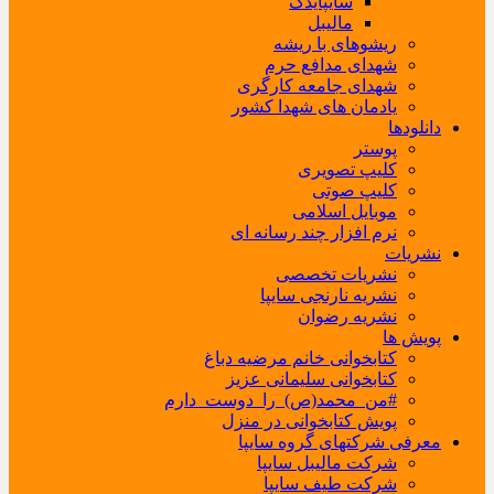
سایپایدک
مالیبل
ریشوهای با ریشه
شهدای مدافع حرم
شهدای جامعه کارگری
یادمان های شهدا کشور
دانلودها
پوستر
کلیپ تصویری
کلیپ صوتی
موبایل اسلامی
نرم افزار چند رسانه ای
نشریات
نشریات تخصصی
نشریه نارنجی سایپا
نشریه رضوان
پویش ها
کتابخوانی خانم مرضیه دباغ
کتابخوانی سلیمانی عزیز
#من_محمد(ص)_را_دوست_دارم
پویش کتابخوانی در منزل
معرفی شرکتهای گروه سایپا
شرکت مالیبل سایپا
شرکت طیف سایپا