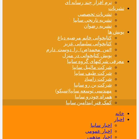
نرم افزار چند رسانه ای
نشریات
نشریات تخصصی
نشریه نارنجی سایپا
نشریه رضوان
پویش ها
کتابخوانی خانم مرضیه دباغ
کتابخوانی سلیمانی عزیز
#من_محمد(ص)_را_دوست_دارم
پویش کتابخوانی در منزل
معرفی شرکتهای گروه سایپا
شرکت مالیبل سایپا
شرکت طیف سایپا
شرکت زامیاد
شرکت بن رو سایپا
مهندسی توسعه سایپا(سیکو)
همراه خودرو سایپا
کمک فنر ایندامین سایپا
خانه
اخبار
اخبار سایپا
اخبار عمومی
اخبار مذهبی