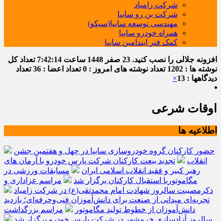
شرکت زامیاد
شرکت بن رو سایپا
مهندسی توسعه سایپا(سیکو)
همراه خودرو سایپا
کمک فنر ایندامین سایپا
افزونه جلالی را نصب کنید.
23 صفر 1448
ساعت
7:42:14
تعداد کل
نوشته ها : 1202
تعداد نوشته های امروز : 0
تعداد اعضا : 36
تعداد
دیدگاهها : 13
×
اوقات شرعی
اطلاعیه ها
حضور کارکنان گروه خودروسازی سایپا در چهل و هفتمین جشن
انقلاب
تجدید بیعت کارکنان شرکت پارس خودرو با آرمان های
رهبر کبیر و فقید انقلاب اسلامی ایران
مسابقات ورزشی در
مگاموتوربا استقبال کارکنان برگزار شد
مراسم عزاداری و
ذکرمصیبت سالروز شهادت امام محمدتقی(ع) در شرکت زامیاد
تجربه‌ای میدانی از صنعت برای دانش‌آموزان فنی‌وحرفه‌ای؛ بازدید
دانش‌آموزان از خطوط تولید مگاموتور
مراسم بزرگداشت
سالروز آزادسازی خرمشهر در شرکت پارس خودرو برگزار شد