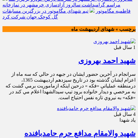
مراسم گرامیداشت سالروز آزادسازی خرمشهر در نمازخانه
فاطمیه مگاموتور
تیم شهدای مگاموتور در بزرگترین مسابقات
گل کوچک جهان شرکت کرد
برچسب » شهدای اردیبهشت ماه
1 سال قبل
شهید احمد بهروزی
سرانجام در آخرين حضور ايشان در جبهه در حالي كه سه ماه از
اعزام ايشان گذشته بود در تاريخ سیزدهم اردیبهشت 1365،
درمنطقه عملياتي «فكه » درحين اينكه ازماموريت برمي گشت كه
به مرخصي و دیدار خانواده برود تيپ سيدالشهدا اعلام مي كند در
«فكه» به نيروي تازه نفس احتياج است.
4 سال قبل
یاد شهدا
شهید والامقام مدافع حرم حامدبافنده