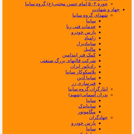
حوزه ۵۰۳ امام حسن مجتبی(ع) گروه سایپا
جهاد و شهادت
شهدای گروه سایپا
سایپا
خدمات فنی رنا
پارس خودرو
زامیاد
سایپادیزل
مالیبل
کمک فنر ایندامین
شرکت قالبهای بزرگ صنعتی
رادیاتور ایران
پلاسکوکار سایپا
سایپا آذین
فنرسازی زر
ایثارگران گروه سایپا
پدران آسمانی(شهید)
سایپا
سایپایدک
مگاموتور
جهادگران
پارس خودرو
سایپا