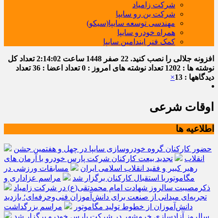
شرکت زامیاد
شرکت بن رو سایپا
مهندسی توسعه سایپا(سیکو)
همراه خودرو سایپا
کمک فنر ایندامین سایپا
افزونه جلالی را نصب کنید.
22 صفر 1448
ساعت
2:14:03
تعداد کل
نوشته ها : 1202
تعداد نوشته های امروز : 0
تعداد اعضا : 36
تعداد
دیدگاهها : 13
×
اوقات شرعی
اطلاعیه ها
حضور کارکنان گروه خودروسازی سایپا در چهل و هفتمین جشن
انقلاب
تجدید بیعت کارکنان شرکت پارس خودرو با آرمان های
رهبر کبیر و فقید انقلاب اسلامی ایران
مسابقات ورزشی در
مگاموتوربا استقبال کارکنان برگزار شد
مراسم عزاداری و
ذکرمصیبت سالروز شهادت امام محمدتقی(ع) در شرکت زامیاد
تجربه‌ای میدانی از صنعت برای دانش‌آموزان فنی‌وحرفه‌ای؛ بازدید
دانش‌آموزان از خطوط تولید مگاموتور
مراسم بزرگداشت
سالروز آزادسازی خرمشهر در شرکت پارس خودرو برگزار شد