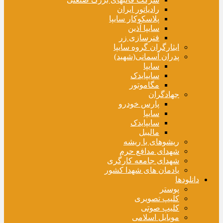
رادیاتور ایران
پلاسکوکار سایپا
سایپا آذین
فنرسازی زر
ایثارگران گروه سایپا
پدران آسمانی(شهید)
سایپا
سایپایدک
مگاموتور
جهادگران
پارس خودرو
سایپا
سایپایدک
مالیبل
ریشوهای با ریشه
شهدای مدافع حرم
شهدای جامعه کارگری
یادمان های شهدا کشور
دانلودها
پوستر
کلیپ تصویری
کلیپ صوتی
موبایل اسلامی