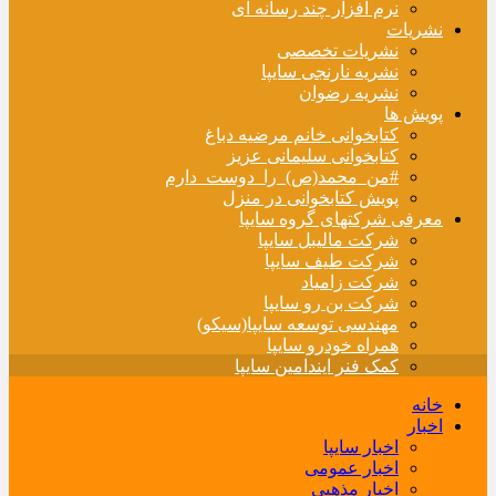
نرم افزار چند رسانه ای
نشریات
نشریات تخصصی
نشریه نارنجی سایپا
نشریه رضوان
پویش ها
کتابخوانی خانم مرضیه دباغ
کتابخوانی سلیمانی عزیز
#من_محمد(ص)_را_دوست_دارم
پویش کتابخوانی در منزل
معرفی شرکتهای گروه سایپا
شرکت مالیبل سایپا
شرکت طیف سایپا
شرکت زامیاد
شرکت بن رو سایپا
مهندسی توسعه سایپا(سیکو)
همراه خودرو سایپا
کمک فنر ایندامین سایپا
خانه
اخبار
اخبار سایپا
اخبار عمومی
اخبار مذهبی