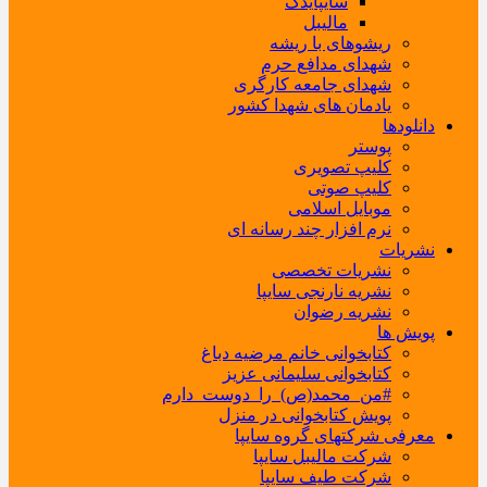
سایپایدک
مالیبل
ریشوهای با ریشه
شهدای مدافع حرم
شهدای جامعه کارگری
یادمان های شهدا کشور
دانلودها
پوستر
کلیپ تصویری
کلیپ صوتی
موبایل اسلامی
نرم افزار چند رسانه ای
نشریات
نشریات تخصصی
نشریه نارنجی سایپا
نشریه رضوان
پویش ها
کتابخوانی خانم مرضیه دباغ
کتابخوانی سلیمانی عزیز
#من_محمد(ص)_را_دوست_دارم
پویش کتابخوانی در منزل
معرفی شرکتهای گروه سایپا
شرکت مالیبل سایپا
شرکت طیف سایپا