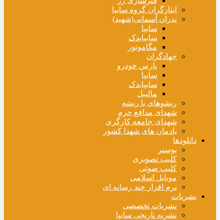
فنرسازی زر
ایثارگران گروه سایپا
پدران آسمانی(شهید)
سایپا
سایپایدک
مگاموتور
جهادگران
پارس خودرو
سایپا
سایپایدک
مالیبل
ریشوهای با ریشه
شهدای مدافع حرم
شهدای جامعه کارگری
یادمان های شهدا کشور
دانلودها
پوستر
کلیپ تصویری
کلیپ صوتی
موبایل اسلامی
نرم افزار چند رسانه ای
نشریات
نشریات تخصصی
نشریه نارنجی سایپا