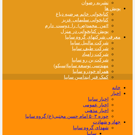
نشریه رضوان
پویش ها
کتابخوانی خانم مرضیه دباغ
کتابخوانی سلیمانی عزیز
#من_محمد(ص)_را_دوست_دارم
پویش کتابخوانی در منزل
معرفی شرکتهای گروه سایپا
شرکت مالیبل سایپا
شرکت طیف سایپا
شرکت زامیاد
شرکت بن رو سایپا
مهندسی توسعه سایپا(سیکو)
همراه خودرو سایپا
کمک فنر ایندامین سایپا
خانه
اخبار
اخبار سایپا
اخبار عمومی
اخبار مذهبی
حوزه ۵۰۳ امام حسن مجتبی(ع) گروه سایپا
جهاد و شهادت
شهدای گروه سایپا
سایپا