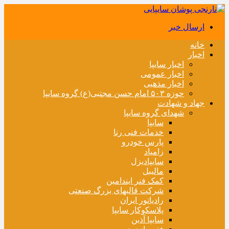
ارسال خبر
خانه
اخبار
اخبار سایپا
اخبار عمومی
اخبار مذهبی
حوزه ۵۰۳ امام حسن مجتبی(ع) گروه سایپا
جهاد و شهادت
شهدای گروه سایپا
سایپا
خدمات فنی رنا
پارس خودرو
زامیاد
سایپادیزل
مالیبل
کمک فنر ایندامین
شرکت قالبهای بزرگ صنعتی
رادیاتور ایران
پلاسکوکار سایپا
سایپا آذین