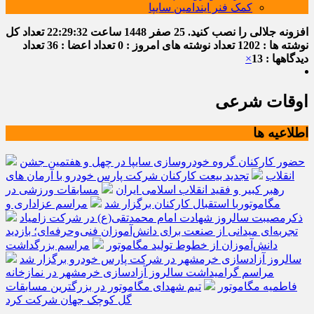
کمک فنر ایندامین سایپا
افزونه جلالی را نصب کنید.
25 صفر 1448
ساعت
22:29:33
تعداد کل
نوشته ها : 1202
تعداد نوشته های امروز : 0
تعداد اعضا : 36
تعداد
دیدگاهها : 13
×
اوقات شرعی
اطلاعیه ها
حضور کارکنان گروه خودروسازی سایپا در چهل و هفتمین جشن
انقلاب
تجدید بیعت کارکنان شرکت پارس خودرو با آرمان های
رهبر کبیر و فقید انقلاب اسلامی ایران
مسابقات ورزشی در
مگاموتوربا استقبال کارکنان برگزار شد
مراسم عزاداری و
ذکرمصیبت سالروز شهادت امام محمدتقی(ع) در شرکت زامیاد
تجربه‌ای میدانی از صنعت برای دانش‌آموزان فنی‌وحرفه‌ای؛ بازدید
دانش‌آموزان از خطوط تولید مگاموتور
مراسم بزرگداشت
سالروز آزادسازی خرمشهر در شرکت پارس خودرو برگزار شد
مراسم گرامیداشت سالروز آزادسازی خرمشهر در نمازخانه
فاطمیه مگاموتور
تیم شهدای مگاموتور در بزرگترین مسابقات
گل کوچک جهان شرکت کرد