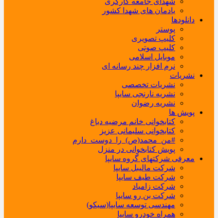
شهدای جامعه کارگری
یادمان های شهدا کشور
دانلودها
پوستر
کلیپ تصویری
کلیپ صوتی
موبایل اسلامی
نرم افزار چند رسانه ای
نشریات
نشریات تخصصی
نشریه نارنجی سایپا
نشریه رضوان
پویش ها
کتابخوانی خانم مرضیه دباغ
کتابخوانی سلیمانی عزیز
#من_محمد(ص)_را_دوست_دارم
پویش کتابخوانی در منزل
معرفی شرکتهای گروه سایپا
شرکت مالیبل سایپا
شرکت طیف سایپا
شرکت زامیاد
شرکت بن رو سایپا
مهندسی توسعه سایپا(سیکو)
همراه خودرو سایپا