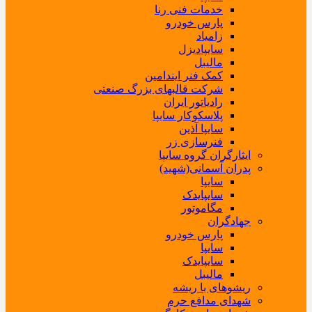
خدمات فنی رنا
پارس خودرو
زامیاد
سایپادیزل
مالیبل
کمک فنر ایندامین
شرکت قالبهای بزرگ صنعتی
رادیاتور ایران
پلاسکوکار سایپا
سایپا آذین
فنرسازی زر
ایثارگران گروه سایپا
پدران آسمانی(شهید)
سایپا
سایپایدک
مگاموتور
جهادگران
پارس خودرو
سایپا
سایپایدک
مالیبل
ریشوهای با ریشه
شهدای مدافع حرم