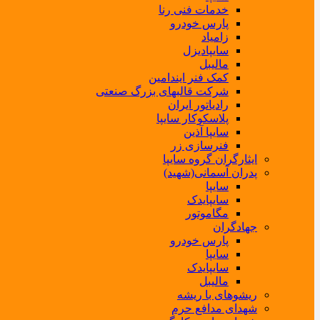
خدمات فنی رنا
پارس خودرو
زامیاد
سایپادیزل
مالیبل
کمک فنر ایندامین
شرکت قالبهای بزرگ صنعتی
رادیاتور ایران
پلاسکوکار سایپا
سایپا آذین
فنرسازی زر
ایثارگران گروه سایپا
پدران آسمانی(شهید)
سایپا
سایپایدک
مگاموتور
جهادگران
پارس خودرو
سایپا
سایپایدک
مالیبل
ریشوهای با ریشه
شهدای مدافع حرم