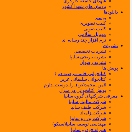
شهدای جامعه کارگری
یادمان های شهدا کشور
دانلودها
پوستر
کلیپ تصویری
کلیپ صوتی
موبایل اسلامی
نرم افزار چند رسانه ای
نشریات
نشریات تخصصی
نشریه نارنجی سایپا
نشریه رضوان
پویش ها
کتابخوانی خانم مرضیه دباغ
کتابخوانی سلیمانی عزیز
#من_محمد(ص)_را_دوست_دارم
پویش کتابخوانی در منزل
معرفی شرکتهای گروه سایپا
شرکت مالیبل سایپا
شرکت طیف سایپا
شرکت زامیاد
شرکت بن رو سایپا
مهندسی توسعه سایپا(سیکو)
همراه خودرو سایپا