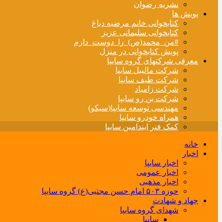
نشریه رضوان
پویش ها
کتابخوانی خانم مرضیه دباغ
کتابخوانی سلیمانی عزیز
#من_محمد(ص)_را_دوست_دارم
پویش کتابخوانی در منزل
معرفی شرکتهای گروه سایپا
شرکت مالیبل سایپا
شرکت طیف سایپا
شرکت زامیاد
شرکت بن رو سایپا
مهندسی توسعه سایپا(سیکو)
همراه خودرو سایپا
کمک فنر ایندامین سایپا
خانه
اخبار
اخبار سایپا
اخبار عمومی
اخبار مذهبی
حوزه ۵۰۳ امام حسن مجتبی(ع) گروه سایپا
جهاد و شهادت
شهدای گروه سایپا
سایپا