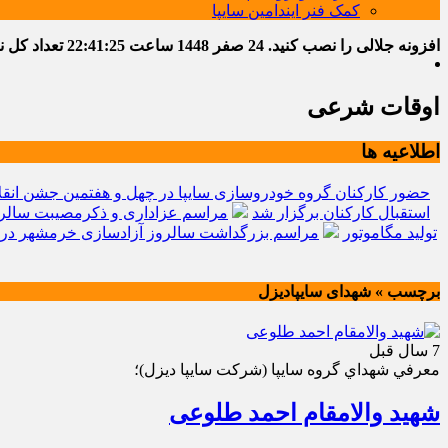
کمک فنر ایندامین سایپا
افزونه جلالی را نصب کنید.
24 صفر 1448
ساعت
22:41:26
تعداد کل نوشت
اوقات شرعی
اطلاعیه ها
حضور کارکنان گروه خودروسازی سایپا در چهل و هفتمین جشن انقل
استقبال کارکنان برگزار شد
مراسم عزاداری و ذکرمصیبت سالرو
تولید مگاموتور
مراسم بزرگداشت سالروز آزادسازی خرمشهر در 
برچسب » شهدای سایپادیزل
7 سال قبل
معرفي شهداي گروه سايپا (شركت سايپا ديزل)؛
شهید والامقام احمد طلوعی