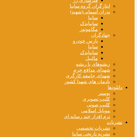
فنرسازی زر
ایثارگران گروه سایپا
پدران آسمانی(شهید)
سایپا
سایپایدک
مگاموتور
جهادگران
پارس خودرو
سایپا
سایپایدک
مالیبل
ریشوهای با ریشه
شهدای مدافع حرم
شهدای جامعه کارگری
یادمان های شهدا کشور
دانلودها
پوستر
کلیپ تصویری
کلیپ صوتی
موبایل اسلامی
نرم افزار چند رسانه ای
نشریات
نشریات تخصصی
نشریه نارنجی سایپا