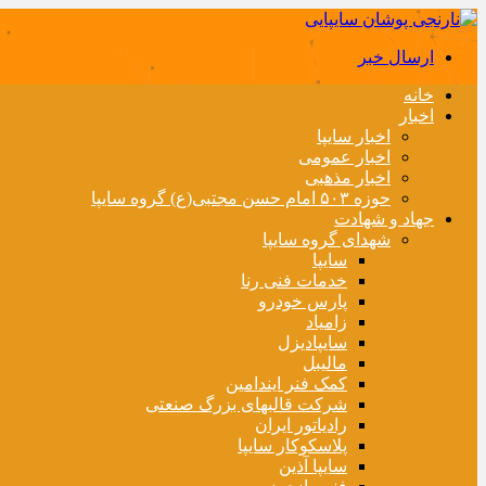
ارسال خبر
خانه
اخبار
اخبار سایپا
اخبار عمومی
اخبار مذهبی
حوزه ۵۰۳ امام حسن مجتبی(ع) گروه سایپا
جهاد و شهادت
شهدای گروه سایپا
سایپا
خدمات فنی رنا
پارس خودرو
زامیاد
سایپادیزل
مالیبل
کمک فنر ایندامین
شرکت قالبهای بزرگ صنعتی
رادیاتور ایران
پلاسکوکار سایپا
سایپا آذین