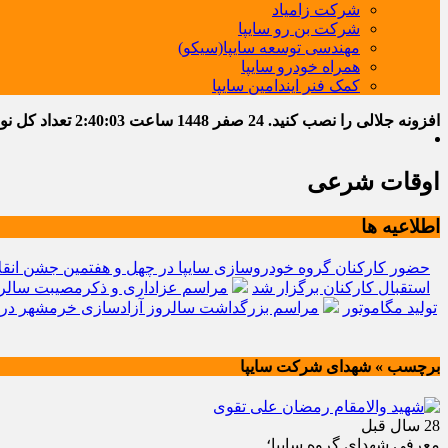
شرکت زامیاد
شرکت بن رو سایپا
مهندسی توسعه سایپا(سیکو)
همراه خودرو سایپا
کمک فنر ایندامین سایپا
افزونه جلالی را نصب کنید.
24 صفر 1448
ساعت
2:40:04
تعداد کل نوشته
اوقات شرعی
اطلاعیه ها
حضور کارکنان گروه خودروسازی سایپا در چهل و هفتمین جشن انقل
استقبال کارکنان برگزار شد
مراسم عزاداری و ذکرمصیبت سالرو
تولید مگاموتور
مراسم بزرگداشت سالروز آزادسازی خرمشهر در 
برچسب » شهدای شرکت سایپا
28 سال قبل
معرفي شهداي گروه سايپا؛