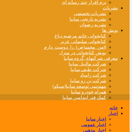
نرم افزار چند رسانه ای
نشریات
نشریات تخصصی
نشریه نارنجی سایپا
نشریه رضوان
پویش ها
کتابخوانی خانم مرضیه دباغ
کتابخوانی سلیمانی عزیز
#من_محمد(ص)_را_دوست_دارم
پویش کتابخوانی در منزل
معرفی شرکتهای گروه سایپا
شرکت مالیبل سایپا
شرکت طیف سایپا
شرکت زامیاد
شرکت بن رو سایپا
مهندسی توسعه سایپا(سیکو)
همراه خودرو سایپا
کمک فنر ایندامین سایپا
خانه
اخبار
اخبار سایپا
اخبار عمومی
اخبار مذهبی