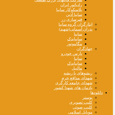
رادیاتور ایران
پلاسکوکار سایپا
سایپا آذین
فنرسازی زر
ایثارگران گروه سایپا
پدران آسمانی(شهید)
سایپا
سایپایدک
مگاموتور
جهادگران
پارس خودرو
سایپا
سایپایدک
مالیبل
ریشوهای با ریشه
شهدای مدافع حرم
شهدای جامعه کارگری
یادمان های شهدا کشور
دانلودها
پوستر
کلیپ تصویری
کلیپ صوتی
موبایل اسلامی