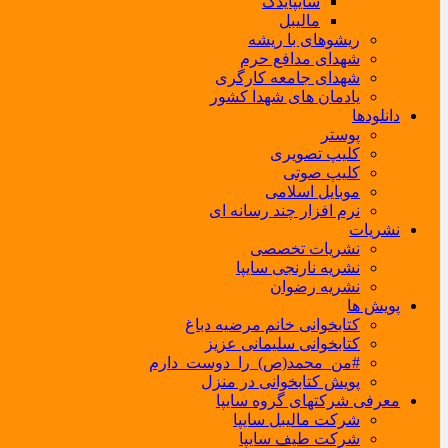
سایپایدک
مالیبل
ریشوهای با ریشه
شهدای مدافع حرم
شهدای جامعه کارگری
یادمان های شهدا کشور
دانلودها
پوستر
کلیپ تصویری
کلیپ صوتی
موبایل اسلامی
نرم افزار چند رسانه ای
نشریات
نشریات تخصصی
نشریه نارنجی سایپا
نشریه رضوان
پویش ها
کتابخوانی خانم مرضیه دباغ
کتابخوانی سلیمانی عزیز
#من_محمد(ص)_را_دوست_دارم
پویش کتابخوانی در منزل
معرفی شرکتهای گروه سایپا
شرکت مالیبل سایپا
شرکت طیف سایپا