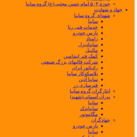
حوزه ۵۰۳ امام حسن مجتبی(ع) گروه سایپا
جهاد و شهادت
شهدای گروه سایپا
سایپا
خدمات فنی رنا
پارس خودرو
زامیاد
سایپادیزل
مالیبل
کمک فنر ایندامین
شرکت قالبهای بزرگ صنعتی
رادیاتور ایران
پلاسکوکار سایپا
سایپا آذین
فنرسازی زر
ایثارگران گروه سایپا
پدران آسمانی(شهید)
سایپا
سایپایدک
مگاموتور
جهادگران
پارس خودرو
سایپا