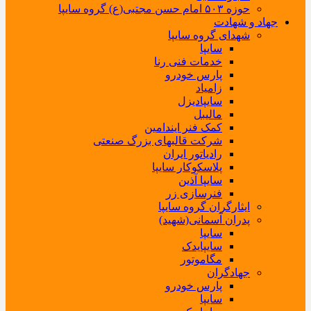
حوزه ۵۰۳ امام حسن مجتبی(ع) گروه سایپا
جهاد و شهادت
شهدای گروه سایپا
سایپا
خدمات فنی رنا
پارس خودرو
زامیاد
سایپادیزل
مالیبل
کمک فنر ایندامین
شرکت قالبهای بزرگ صنعتی
رادیاتور ایران
پلاسکوکار سایپا
سایپا آذین
فنرسازی زر
ایثارگران گروه سایپا
پدران آسمانی(شهید)
سایپا
سایپایدک
مگاموتور
جهادگران
پارس خودرو
سایپا