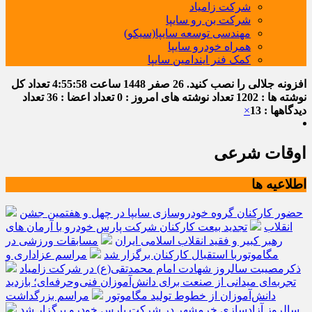
شرکت زامیاد
شرکت بن رو سایپا
مهندسی توسعه سایپا(سیکو)
همراه خودرو سایپا
کمک فنر ایندامین سایپا
افزونه جلالی را نصب کنید.
26 صفر 1448
ساعت
4:55:59
تعداد کل
نوشته ها : 1202
تعداد نوشته های امروز : 0
تعداد اعضا : 36
تعداد
دیدگاهها : 13
×
اوقات شرعی
اطلاعیه ها
حضور کارکنان گروه خودروسازی سایپا در چهل و هفتمین جشن
انقلاب
تجدید بیعت کارکنان شرکت پارس خودرو با آرمان های
رهبر کبیر و فقید انقلاب اسلامی ایران
مسابقات ورزشی در
مگاموتوربا استقبال کارکنان برگزار شد
مراسم عزاداری و
ذکرمصیبت سالروز شهادت امام محمدتقی(ع) در شرکت زامیاد
تجربه‌ای میدانی از صنعت برای دانش‌آموزان فنی‌وحرفه‌ای؛ بازدید
دانش‌آموزان از خطوط تولید مگاموتور
مراسم بزرگداشت
سالروز آزادسازی خرمشهر در شرکت پارس خودرو برگزار شد