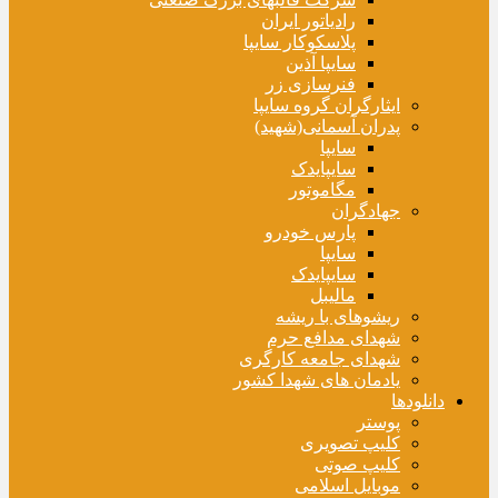
رادیاتور ایران
پلاسکوکار سایپا
سایپا آذین
فنرسازی زر
ایثارگران گروه سایپا
پدران آسمانی(شهید)
سایپا
سایپایدک
مگاموتور
جهادگران
پارس خودرو
سایپا
سایپایدک
مالیبل
ریشوهای با ریشه
شهدای مدافع حرم
شهدای جامعه کارگری
یادمان های شهدا کشور
دانلودها
پوستر
کلیپ تصویری
کلیپ صوتی
موبایل اسلامی