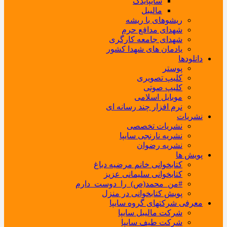
سایپایدک
مالیبل
ریشوهای با ریشه
شهدای مدافع حرم
شهدای جامعه کارگری
یادمان های شهدا کشور
دانلودها
پوستر
کلیپ تصویری
کلیپ صوتی
موبایل اسلامی
نرم افزار چند رسانه ای
نشریات
نشریات تخصصی
نشریه نارنجی سایپا
نشریه رضوان
پویش ها
کتابخوانی خانم مرضیه دباغ
کتابخوانی سلیمانی عزیز
#من_محمد(ص)_را_دوست_دارم
پویش کتابخوانی در منزل
معرفی شرکتهای گروه سایپا
شرکت مالیبل سایپا
شرکت طیف سایپا