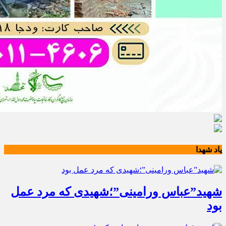
یاد شهدا
شهید”عباس ورامینی”؛شهیدی که مرد عمل
بود