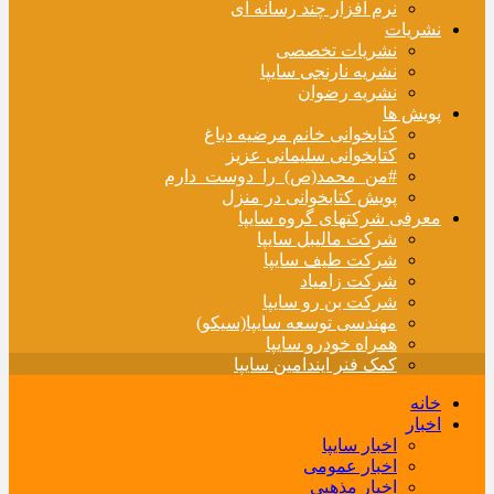
نرم افزار چند رسانه ای
نشریات
نشریات تخصصی
نشریه نارنجی سایپا
نشریه رضوان
پویش ها
کتابخوانی خانم مرضیه دباغ
کتابخوانی سلیمانی عزیز
#من_محمد(ص)_را_دوست_دارم
پویش کتابخوانی در منزل
معرفی شرکتهای گروه سایپا
شرکت مالیبل سایپا
شرکت طیف سایپا
شرکت زامیاد
شرکت بن رو سایپا
مهندسی توسعه سایپا(سیکو)
همراه خودرو سایپا
کمک فنر ایندامین سایپا
خانه
اخبار
اخبار سایپا
اخبار عمومی
اخبار مذهبی