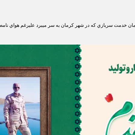
ر زمان خدمت سربازي كه در شهر كرمان به سر ميبرد عليرغم هواي نا