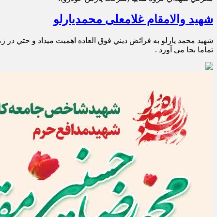
شهید والامقام غلامعلی محمدیارلو
شهيد محمد يارلو به فرائض ديني فوق العاده اهميت ميداد و حتي د
تماما بجا مي آورد .