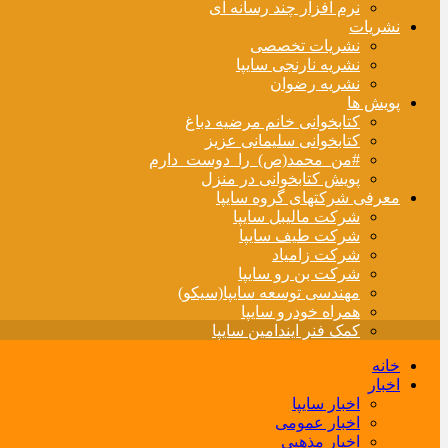
نرم افزار چند رسانه ای
نشریات
نشریات تخصصی
نشریه نارنجی سایپا
نشریه رضوان
پویش ها
کتابخوانی خانم مرضیه دباغ
کتابخوانی سلیمانی عزیز
#من_محمد(ص)_را_دوست_دارم
پویش کتابخوانی در منزل
معرفی شرکتهای گروه سایپا
شرکت مالیبل سایپا
شرکت طیف سایپا
شرکت زامیاد
شرکت بن رو سایپا
مهندسی توسعه سایپا(سیکو)
همراه خودرو سایپا
کمک فنر ایندامین سایپا
خانه
اخبار
اخبار سایپا
اخبار عمومی
اخبار مذهبی