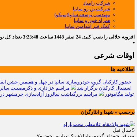
شرکت زامیاد
شرکت بن رو سایپا
مهندسی توسعه سایپا(سیکو)
همراه خودرو سایپا
کمک فنر ایندامین سایپا
افزونه جلالی را نصب کنید.
24 صفر 1448
ساعت
3:23:49
تعداد کل نوشته
اوقات شرعی
اطلاعیه ها
حضور کارکنان گروه خودروسازی سایپا در چهل و هفتمین جشن انقل
استقبال کارکنان برگزار شد
مراسم عزاداری و ذکرمصیبت سالرو
تولید مگاموتور
مراسم بزرگداشت سالروز آزادسازی خرمشهر در 
برچسب » شهدا و ايثارگران
5 سال قبل
معرفي شهداي گروه سايپا (شركت پارس خودرو)؛