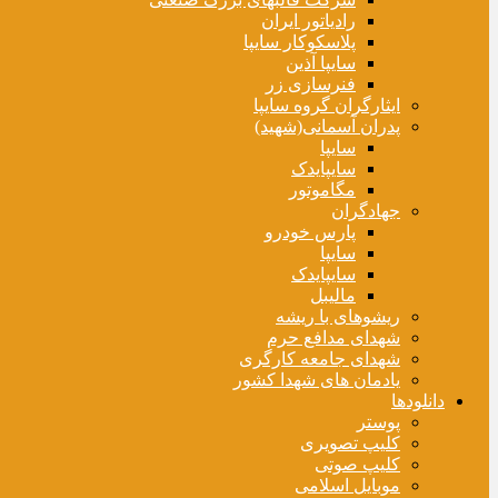
رادیاتور ایران
پلاسکوکار سایپا
سایپا آذین
فنرسازی زر
ایثارگران گروه سایپا
پدران آسمانی(شهید)
سایپا
سایپایدک
مگاموتور
جهادگران
پارس خودرو
سایپا
سایپایدک
مالیبل
ریشوهای با ریشه
شهدای مدافع حرم
شهدای جامعه کارگری
یادمان های شهدا کشور
دانلودها
پوستر
کلیپ تصویری
کلیپ صوتی
موبایل اسلامی