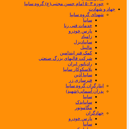
حوزه ۵۰۳ امام حسن مجتبی(ع) گروه سایپا
جهاد و شهادت
شهدای گروه سایپا
سایپا
خدمات فنی رنا
پارس خودرو
زامیاد
سایپادیزل
مالیبل
کمک فنر ایندامین
شرکت قالبهای بزرگ صنعتی
رادیاتور ایران
پلاسکوکار سایپا
سایپا آذین
فنرسازی زر
ایثارگران گروه سایپا
پدران آسمانی(شهید)
سایپا
سایپایدک
مگاموتور
جهادگران
پارس خودرو
سایپا