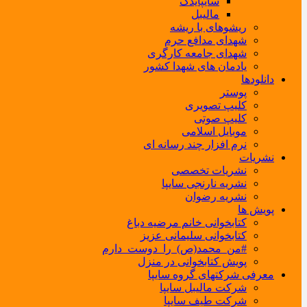
سایپایدک
مالیبل
ریشوهای با ریشه
شهدای مدافع حرم
شهدای جامعه کارگری
یادمان های شهدا کشور
دانلودها
پوستر
کلیپ تصویری
کلیپ صوتی
موبایل اسلامی
نرم افزار چند رسانه ای
نشریات
نشریات تخصصی
نشریه نارنجی سایپا
نشریه رضوان
پویش ها
کتابخوانی خانم مرضیه دباغ
کتابخوانی سلیمانی عزیز
#من_محمد(ص)_را_دوست_دارم
پویش کتابخوانی در منزل
معرفی شرکتهای گروه سایپا
شرکت مالیبل سایپا
شرکت طیف سایپا