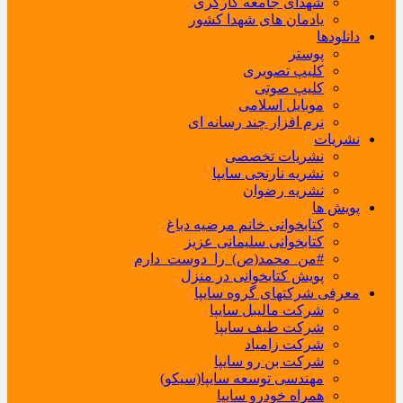
شهدای جامعه کارگری
یادمان های شهدا کشور
دانلودها
پوستر
کلیپ تصویری
کلیپ صوتی
موبایل اسلامی
نرم افزار چند رسانه ای
نشریات
نشریات تخصصی
نشریه نارنجی سایپا
نشریه رضوان
پویش ها
کتابخوانی خانم مرضیه دباغ
کتابخوانی سلیمانی عزیز
#من_محمد(ص)_را_دوست_دارم
پویش کتابخوانی در منزل
معرفی شرکتهای گروه سایپا
شرکت مالیبل سایپا
شرکت طیف سایپا
شرکت زامیاد
شرکت بن رو سایپا
مهندسی توسعه سایپا(سیکو)
همراه خودرو سایپا