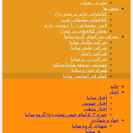
نشریه رضوان
پویش ها
کتابخوانی خانم مرضیه دباغ
کتابخوانی سلیمانی عزیز
#من_محمد(ص)_را_دوست_دارم
پویش کتابخوانی در منزل
معرفی شرکتهای گروه سایپا
شرکت مالیبل سایپا
شرکت طیف سایپا
شرکت زامیاد
شرکت بن رو سایپا
مهندسی توسعه سایپا(سیکو)
همراه خودرو سایپا
کمک فنر ایندامین سایپا
خانه
اخبار
اخبار سایپا
اخبار عمومی
اخبار مذهبی
حوزه ۵۰۳ امام حسن مجتبی(ع) گروه سایپا
جهاد و شهادت
شهدای گروه سایپا
سایپا