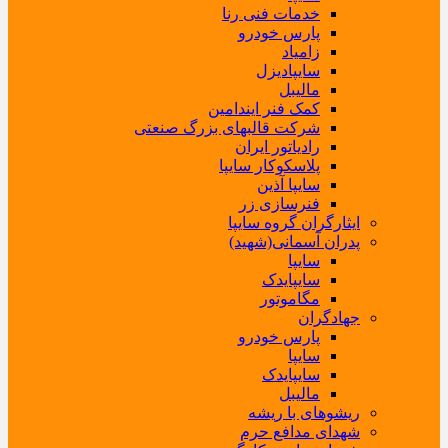
خدمات فنی رنا
پارس خودرو
زامیاد
سایپادیزل
مالیبل
کمک فنر ایندامین
شرکت قالبهای بزرگ صنعتی
رادیاتور ایران
پلاسکوکار سایپا
سایپا آذین
فنرسازی زر
ایثارگران گروه سایپا
پدران آسمانی(شهید)
سایپا
سایپایدک
مگاموتور
جهادگران
پارس خودرو
سایپا
سایپایدک
مالیبل
ریشوهای با ریشه
شهدای مدافع حرم