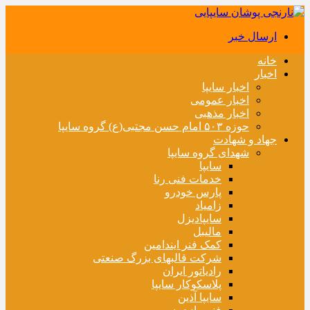
ارسال خبر
خانه
اخبار
اخبار سایپا
اخبار عمومی
اخبار مذهبی
حوزه ۵۰۳ امام حسن مجتبی(ع) گروه سایپا
جهاد و شهادت
شهدای گروه سایپا
سایپا
خدمات فنی رنا
پارس خودرو
زامیاد
سایپادیزل
مالیبل
کمک فنر ایندامین
شرکت قالبهای بزرگ صنعتی
رادیاتور ایران
پلاسکوکار سایپا
سایپا آذین