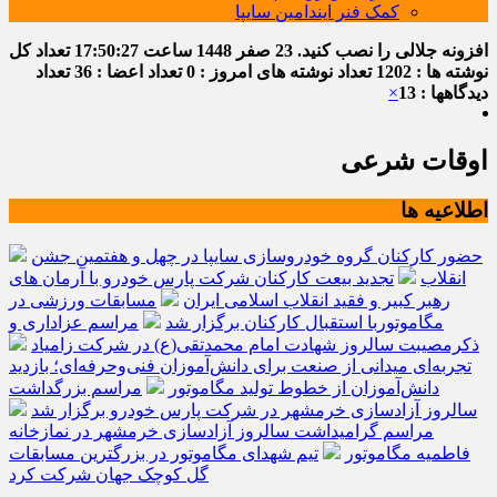
کمک فنر ایندامین سایپا
افزونه جلالی را نصب کنید.
23 صفر 1448
ساعت
17:50:27
تعداد کل
نوشته ها : 1202
تعداد نوشته های امروز : 0
تعداد اعضا : 36
تعداد
دیدگاهها : 13
×
اوقات شرعی
اطلاعیه ها
حضور کارکنان گروه خودروسازی سایپا در چهل و هفتمین جشن
انقلاب
تجدید بیعت کارکنان شرکت پارس خودرو با آرمان های
رهبر کبیر و فقید انقلاب اسلامی ایران
مسابقات ورزشی در
مگاموتوربا استقبال کارکنان برگزار شد
مراسم عزاداری و
ذکرمصیبت سالروز شهادت امام محمدتقی(ع) در شرکت زامیاد
تجربه‌ای میدانی از صنعت برای دانش‌آموزان فنی‌وحرفه‌ای؛ بازدید
دانش‌آموزان از خطوط تولید مگاموتور
مراسم بزرگداشت
سالروز آزادسازی خرمشهر در شرکت پارس خودرو برگزار شد
مراسم گرامیداشت سالروز آزادسازی خرمشهر در نمازخانه
فاطمیه مگاموتور
تیم شهدای مگاموتور در بزرگترین مسابقات
گل کوچک جهان شرکت کرد