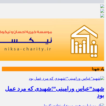
یاد شهدا
شهید”عباس ورامینی”؛شهیدی که مرد عمل
بود