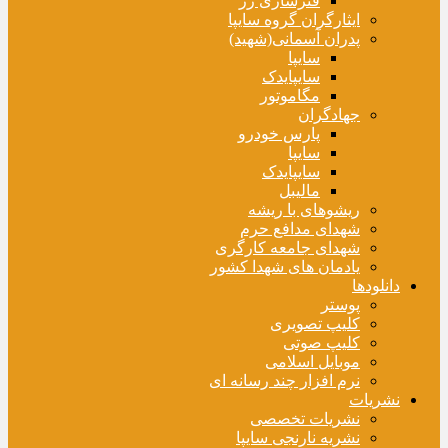
فنرسازی زر
ایثارگران گروه سایپا
پدران آسمانی(شهید)
سایپا
سایپایدک
مگاموتور
جهادگران
پارس خودرو
سایپا
سایپایدک
مالیبل
ریشوهای با ریشه
شهدای مدافع حرم
شهدای جامعه کارگری
یادمان های شهدا کشور
دانلودها
پوستر
کلیپ تصویری
کلیپ صوتی
موبایل اسلامی
نرم افزار چند رسانه ای
نشریات
نشریات تخصصی
نشریه نارنجی سایپا