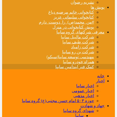
نشریه رضوان
پویش ها
کتابخوانی خانم مرضیه دباغ
کتابخوانی سلیمانی عزیز
#من_محمد(ص)_را_دوست_دارم
پویش کتابخوانی در منزل
معرفی شرکتهای گروه سایپا
شرکت مالیبل سایپا
شرکت طیف سایپا
شرکت زامیاد
شرکت بن رو سایپا
مهندسی توسعه سایپا(سیکو)
همراه خودرو سایپا
کمک فنر ایندامین سایپا
خانه
اخبار
اخبار سایپا
اخبار عمومی
اخبار مذهبی
حوزه ۵۰۳ امام حسن مجتبی(ع) گروه سایپا
جهاد و شهادت
شهدای گروه سایپا
سایپا