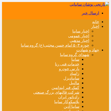
ارسال خبر
خانه
اخبار
اخبار سایپا
اخبار عمومی
اخبار مذهبی
حوزه ۵۰۳ امام حسن مجتبی(ع) گروه سایپا
جهاد و شهادت
شهدای گروه سایپا
سایپا
خدمات فنی رنا
پارس خودرو
زامیاد
سایپادیزل
مالیبل
کمک فنر ایندامین
شرکت قالبهای بزرگ صنعتی
رادیاتور ایران
پلاسکوکار سایپا
سایپا آذین