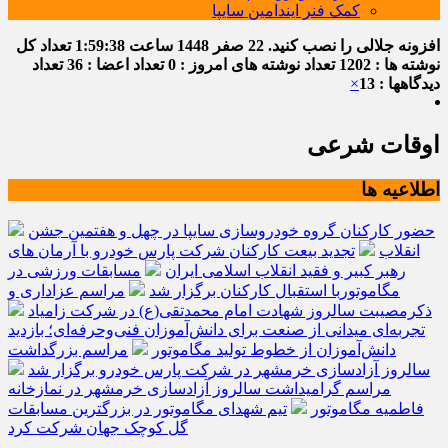
کمک فنر ایندامین سایپا
افزونه جلالی را نصب کنید.
22 صفر 1448
ساعت
1:59:39
تعداد کل
نوشته ها : 1202
تعداد نوشته های امروز : 0
تعداد اعضا : 36
تعداد
دیدگاهها : 13
×
اوقات شرعی
اطلاعیه ها
حضور کارکنان گروه خودروسازی سایپا در چهل و هفتمین جشن
انقلاب
تجدید بیعت کارکنان شرکت پارس خودرو با آرمان های
رهبر کبیر و فقید انقلاب اسلامی ایران
مسابقات ورزشی در
مگاموتوربا استقبال کارکنان برگزار شد
مراسم عزاداری و
ذکرمصیبت سالروز شهادت امام محمدتقی(ع) در شرکت زامیاد
تجربه‌ای میدانی از صنعت برای دانش‌آموزان فنی‌وحرفه‌ای؛ بازدید
دانش‌آموزان از خطوط تولید مگاموتور
مراسم بزرگداشت
سالروز آزادسازی خرمشهر در شرکت پارس خودرو برگزار شد
مراسم گرامیداشت سالروز آزادسازی خرمشهر در نمازخانه
فاطمیه مگاموتور
تیم شهدای مگاموتور در بزرگترین مسابقات
گل کوچک جهان شرکت کرد