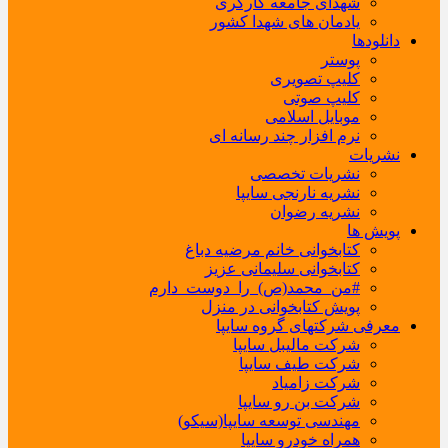
شهدای جامعه کارگری
یادمان های شهدا کشور
دانلودها
پوستر
کلیپ تصویری
کلیپ صوتی
موبایل اسلامی
نرم افزار چند رسانه ای
نشریات
نشریات تخصصی
نشریه نارنجی سایپا
نشریه رضوان
پویش ها
کتابخوانی خانم مرضیه دباغ
کتابخوانی سلیمانی عزیز
#من_محمد(ص)_را_دوست_دارم
پویش کتابخوانی در منزل
معرفی شرکتهای گروه سایپا
شرکت مالیبل سایپا
شرکت طیف سایپا
شرکت زامیاد
شرکت بن رو سایپا
مهندسی توسعه سایپا(سیکو)
همراه خودرو سایپا