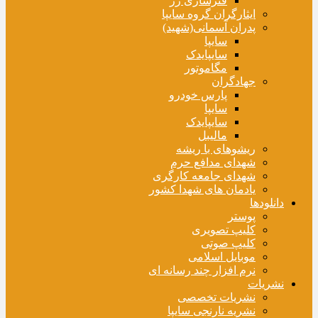
فنرسازی زر
ایثارگران گروه سایپا
پدران آسمانی(شهید)
سایپا
سایپایدک
مگاموتور
جهادگران
پارس خودرو
سایپا
سایپایدک
مالیبل
ریشوهای با ریشه
شهدای مدافع حرم
شهدای جامعه کارگری
یادمان های شهدا کشور
دانلودها
پوستر
کلیپ تصویری
کلیپ صوتی
موبایل اسلامی
نرم افزار چند رسانه ای
نشریات
نشریات تخصصی
نشریه نارنجی سایپا