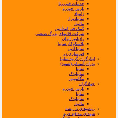
خدمات فنی رنا
پارس خودرو
زامیاد
سایپادیزل
مالیبل
کمک فنر ایندامین
شرکت قالبهای بزرگ صنعتی
رادیاتور ایران
پلاسکوکار سایپا
سایپا آذین
فنرسازی زر
ایثارگران گروه سایپا
پدران آسمانی(شهید)
سایپا
سایپایدک
مگاموتور
جهادگران
پارس خودرو
سایپا
سایپایدک
مالیبل
ریشوهای با ریشه
شهدای مدافع حرم