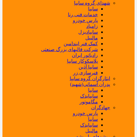
شهدای گروه سایپا
سایپا
خدمات فنی رنا
پارس خودرو
زامیاد
سایپادیزل
مالیبل
کمک فنر ایندامین
شرکت قالبهای بزرگ صنعتی
رادیاتور ایران
پلاسکوکار سایپا
سایپا آذین
فنرسازی زر
ایثارگران گروه سایپا
پدران آسمانی(شهید)
سایپا
سایپایدک
مگاموتور
جهادگران
پارس خودرو
سایپا
سایپایدک
مالیبل
ریشوهای با ریشه