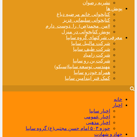
نشریه رضوان
پویش ها
کتابخوانی خانم مرضیه دباغ
کتابخوانی سلیمانی عزیز
#من_محمد(ص)_را_دوست_دارم
پویش کتابخوانی در منزل
معرفی شرکتهای گروه سایپا
شرکت مالیبل سایپا
شرکت طیف سایپا
شرکت زامیاد
شرکت بن رو سایپا
مهندسی توسعه سایپا(سیکو)
همراه خودرو سایپا
کمک فنر ایندامین سایپا
خانه
اخبار
اخبار سایپا
اخبار عمومی
اخبار مذهبی
حوزه ۵۰۳ امام حسن مجتبی(ع) گروه سایپا
جهاد و شهادت