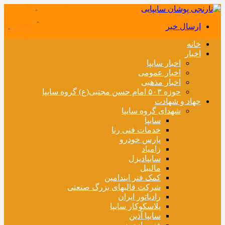
ارسال خبر
خانه
اخبار
اخبار سایپا
اخبار عمومی
اخبار مذهبی
حوزه ۵۰۳ امام حسن مجتبی(ع) گروه سایپا
جهاد و شهادت
شهدای گروه سایپا
سایپا
خدمات فنی رنا
پارس خودرو
زامیاد
سایپادیزل
مالیبل
کمک فنر ایندامین
شرکت قالبهای بزرگ صنعتی
رادیاتور ایران
پلاسکوکار سایپا
سایپا آذین