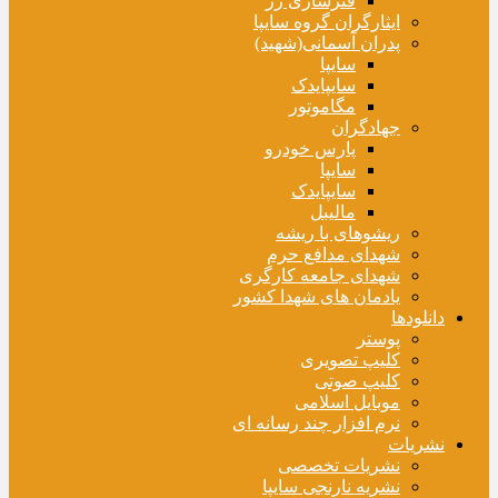
فنرسازی زر
ایثارگران گروه سایپا
پدران آسمانی(شهید)
سایپا
سایپایدک
مگاموتور
جهادگران
پارس خودرو
سایپا
سایپایدک
مالیبل
ریشوهای با ریشه
شهدای مدافع حرم
شهدای جامعه کارگری
یادمان های شهدا کشور
دانلودها
پوستر
کلیپ تصویری
کلیپ صوتی
موبایل اسلامی
نرم افزار چند رسانه ای
نشریات
نشریات تخصصی
نشریه نارنجی سایپا