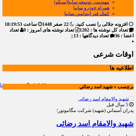
مهندسی توسعه سایپا(سیکو)
همراه خودرو سایپا
کمک فنر ایندامین سایپا
افزونه جلالی را نصب کنید.
22 صفر 1448
ساعت
18:19:53
تعداد کل نوشته ها : 1202
تعداد نوشته های امروز : 0
تعداد
اعضا : 36
تعداد دیدگاهها : 13
×
اوقات شرعی
اطلاعیه ها
حضور کارکنان گروه خودروسازی س
برچسب » شهيد اسد رضائي
5 سال قبل
پدران آسماني (شهيد) شركت مگاموتور؛
شهید والامقام اسد رضائی