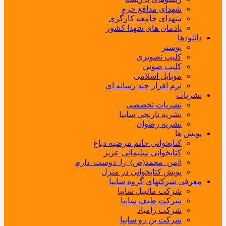
شهدای مدافع حرم
شهدای جامعه کارگری
یادمان های شهدا کشور
دانلودها
پوستر
کلیپ تصویری
کلیپ صوتی
موبایل اسلامی
نرم افزار چند رسانه ای
نشریات
نشریات تخصصی
نشریه نارنجی سایپا
نشریه رضوان
پویش ها
کتابخوانی خانم مرضیه دباغ
کتابخوانی سلیمانی عزیز
#من_محمد(ص)_را_دوست_دارم
پویش کتابخوانی در منزل
معرفی شرکتهای گروه سایپا
شرکت مالیبل سایپا
شرکت طیف سایپا
شرکت زامیاد
شرکت بن رو سایپا