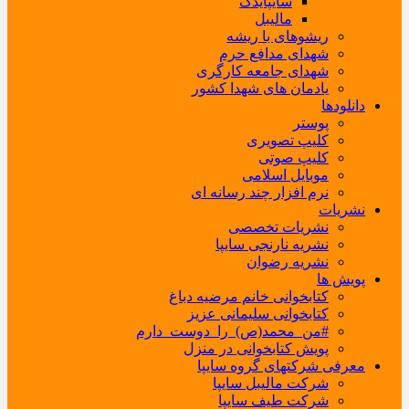
سایپایدک
مالیبل
ریشوهای با ریشه
شهدای مدافع حرم
شهدای جامعه کارگری
یادمان های شهدا کشور
دانلودها
پوستر
کلیپ تصویری
کلیپ صوتی
موبایل اسلامی
نرم افزار چند رسانه ای
نشریات
نشریات تخصصی
نشریه نارنجی سایپا
نشریه رضوان
پویش ها
کتابخوانی خانم مرضیه دباغ
کتابخوانی سلیمانی عزیز
#من_محمد(ص)_را_دوست_دارم
پویش کتابخوانی در منزل
معرفی شرکتهای گروه سایپا
شرکت مالیبل سایپا
شرکت طیف سایپا