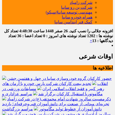
شرکت زامیاد
شرکت بن رو سایپا
مهندسی توسعه سایپا(سیکو)
همراه خودرو سایپا
کمک فنر ایندامین سایپا
افزونه جلالی را نصب کنید.
26 صفر 1448
ساعت
4:48:31
تعداد کل
نوشته ها : 1202
تعداد نوشته های امروز : 0
تعداد اعضا : 36
تعداد
دیدگاهها : 13
×
اوقات شرعی
اطلاعیه ها
حضور کارکنان گروه خودروسازی سایپا در چهل و هفتمین جشن
انقلاب
تجدید بیعت کارکنان شرکت پارس خودرو با آرمان های
رهبر کبیر و فقید انقلاب اسلامی ایران
مسابقات ورزشی در
مگاموتوربا استقبال کارکنان برگزار شد
مراسم عزاداری و
ذکرمصیبت سالروز شهادت امام محمدتقی(ع) در شرکت زامیاد
تجربه‌ای میدانی از صنعت برای دانش‌آموزان فنی‌وحرفه‌ای؛ بازدید
دانش‌آموزان از خطوط تولید مگاموتور
مراسم بزرگداشت
سالروز آزادسازی خرمشهر در شرکت پارس خودرو برگزار شد