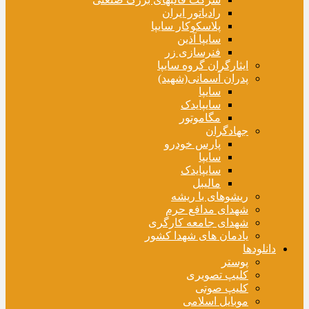
رادیاتور ایران
پلاسکوکار سایپا
سایپا آذین
فنرسازی زر
ایثارگران گروه سایپا
پدران آسمانی(شهید)
سایپا
سایپایدک
مگاموتور
جهادگران
پارس خودرو
سایپا
سایپایدک
مالیبل
ریشوهای با ریشه
شهدای مدافع حرم
شهدای جامعه کارگری
یادمان های شهدا کشور
دانلودها
پوستر
کلیپ تصویری
کلیپ صوتی
موبایل اسلامی