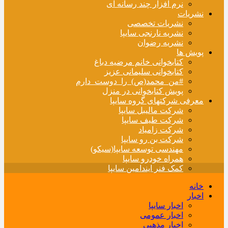
نرم افزار چند رسانه ای
نشریات
نشریات تخصصی
نشریه نارنجی سایپا
نشریه رضوان
پویش ها
کتابخوانی خانم مرضیه دباغ
کتابخوانی سلیمانی عزیز
#من_محمد(ص)_را_دوست_دارم
پویش کتابخوانی در منزل
معرفی شرکتهای گروه سایپا
شرکت مالیبل سایپا
شرکت طیف سایپا
شرکت زامیاد
شرکت بن رو سایپا
مهندسی توسعه سایپا(سیکو)
همراه خودرو سایپا
کمک فنر ایندامین سایپا
خانه
اخبار
اخبار سایپا
اخبار عمومی
اخبار مذهبی