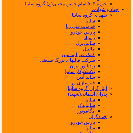
حوزه ۵۰۳ امام حسن مجتبی(ع) گروه سایپا
جهاد و شهادت
شهدای گروه سایپا
سایپا
خدمات فنی رنا
پارس خودرو
زامیاد
سایپادیزل
مالیبل
کمک فنر ایندامین
شرکت قالبهای بزرگ صنعتی
رادیاتور ایران
پلاسکوکار سایپا
سایپا آذین
فنرسازی زر
ایثارگران گروه سایپا
پدران آسمانی(شهید)
سایپا
سایپایدک
مگاموتور
جهادگران
پارس خودرو
سایپا