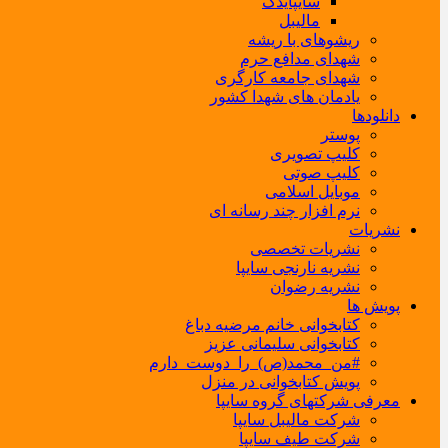
سایپایدک
مالیبل
ریشوهای با ریشه
شهدای مدافع حرم
شهدای جامعه کارگری
یادمان های شهدا کشور
دانلودها
پوستر
کلیپ تصویری
کلیپ صوتی
موبایل اسلامی
نرم افزار چند رسانه ای
نشریات
نشریات تخصصی
نشریه نارنجی سایپا
نشریه رضوان
پویش ها
کتابخوانی خانم مرضیه دباغ
کتابخوانی سلیمانی عزیز
#من_محمد(ص)_را_دوست_دارم
پویش کتابخوانی در منزل
معرفی شرکتهای گروه سایپا
شرکت مالیبل سایپا
شرکت طیف سایپا