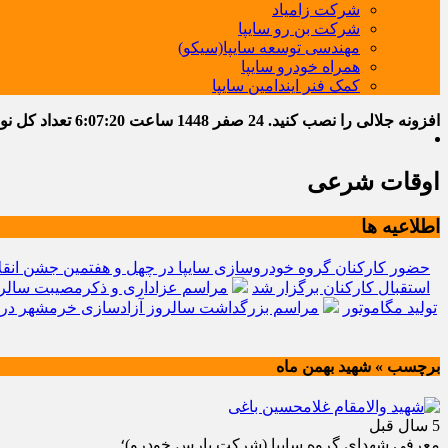
شرکت زامیاد
شرکت بن رو سایپا
مهندسی توسعه سایپا(سیکو)
همراه خودرو سایپا
کمک فنر ایندامین سایپا
افزونه جلالی را نصب کنید.
24 صفر 1448
ساعت
6:07:21
تعداد کل نوشته
اوقات شرعی
اطلاعیه ها
حضور کارکنان گروه خودروسازی سایپا در چهل و هفتمین جشن انقل
استقبال کارکنان برگزار شد
مراسم عزاداری و ذکرمصیبت سالرو
تولید مگاموتور
مراسم بزرگداشت سالروز آزادسازی خرمشهر در 
برچسب » شهيد بهمن ماه
5 سال قبل
معرفي شهداي گروه سايپا (شركت پارس خودرو)؛