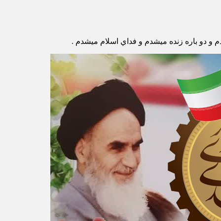
 و دو باره زنده ميشدم و فداي اسلام ميشدم .