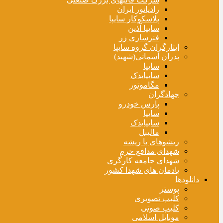
رادیاتور ایران
پلاسکوکار سایپا
سایپا آذین
فنرسازی زر
ایثارگران گروه سایپا
پدران آسمانی(شهید)
سایپا
سایپایدک
مگاموتور
جهادگران
پارس خودرو
سایپا
سایپایدک
مالیبل
ریشوهای با ریشه
شهدای مدافع حرم
شهدای جامعه کارگری
یادمان های شهدا کشور
دانلودها
پوستر
کلیپ تصویری
کلیپ صوتی
موبایل اسلامی