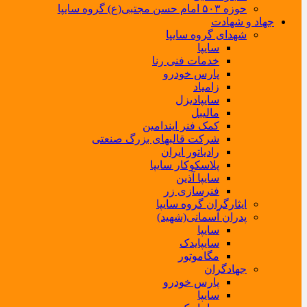
حوزه ۵۰۳ امام حسن مجتبی(ع) گروه سایپا
جهاد و شهادت
شهدای گروه سایپا
سایپا
خدمات فنی رنا
پارس خودرو
زامیاد
سایپادیزل
مالیبل
کمک فنر ایندامین
شرکت قالبهای بزرگ صنعتی
رادیاتور ایران
پلاسکوکار سایپا
سایپا آذین
فنرسازی زر
ایثارگران گروه سایپا
پدران آسمانی(شهید)
سایپا
سایپایدک
مگاموتور
جهادگران
پارس خودرو
سایپا