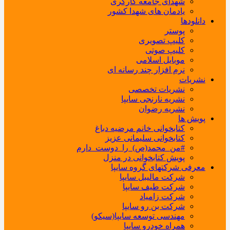
شهدای جامعه کارگری
یادمان های شهدا کشور
دانلودها
پوستر
کلیپ تصویری
کلیپ صوتی
موبایل اسلامی
نرم افزار چند رسانه ای
نشریات
نشریات تخصصی
نشریه نارنجی سایپا
نشریه رضوان
پویش ها
کتابخوانی خانم مرضیه دباغ
کتابخوانی سلیمانی عزیز
#من_محمد(ص)_را_دوست_دارم
پویش کتابخوانی در منزل
معرفی شرکتهای گروه سایپا
شرکت مالیبل سایپا
شرکت طیف سایپا
شرکت زامیاد
شرکت بن رو سایپا
مهندسی توسعه سایپا(سیکو)
همراه خودرو سایپا