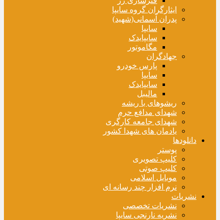
فنرسازی زر
ایثارگران گروه سایپا
پدران آسمانی(شهید)
سایپا
سایپایدک
مگاموتور
جهادگران
پارس خودرو
سایپا
سایپایدک
مالیبل
ریشوهای با ریشه
شهدای مدافع حرم
شهدای جامعه کارگری
یادمان های شهدا کشور
دانلودها
پوستر
کلیپ تصویری
کلیپ صوتی
موبایل اسلامی
نرم افزار چند رسانه ای
نشریات
نشریات تخصصی
نشریه نارنجی سایپا