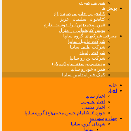
نشریه رضوان
پویش ها
کتابخوانی خانم مرضیه دباغ
کتابخوانی سلیمانی عزیز
#من_محمد(ص)_را_دوست_دارم
پویش کتابخوانی در منزل
معرفی شرکتهای گروه سایپا
شرکت مالیبل سایپا
شرکت طیف سایپا
شرکت زامیاد
شرکت بن رو سایپا
مهندسی توسعه سایپا(سیکو)
همراه خودرو سایپا
کمک فنر ایندامین سایپا
خانه
اخبار
اخبار سایپا
اخبار عمومی
اخبار مذهبی
حوزه ۵۰۳ امام حسن مجتبی(ع) گروه سایپا
جهاد و شهادت
شهدای گروه سایپا
سایپا