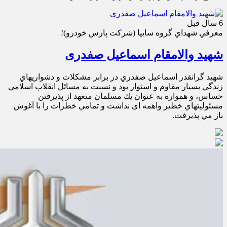
6 سال قبل
معرفي شهداي گروه سايپا (شركت پارس خودرو)؛
شهید والامقام اسماعیل صفدری
شهيد گرانقدر اسماعيل صفدري در برابر مشكلات و دشواريهاي
زندگي بسيار مقاوم و استوار بود و نسبت به مسائل انقلاب اسلامي
حساس، و همواره به عنوان يك مسلمان متعهد از پذيرفتن
مسئوليتهاي خطير واهمه اي نداشت و تمامي خطرات را با آغوش
باز مي پذيرفت.