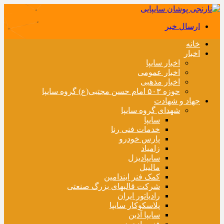
ارسال خبر
خانه
اخبار
اخبار سایپا
اخبار عمومی
اخبار مذهبی
حوزه ۵۰۳ امام حسن مجتبی(ع) گروه سایپا
جهاد و شهادت
شهدای گروه سایپا
سایپا
خدمات فنی رنا
پارس خودرو
زامیاد
سایپادیزل
مالیبل
کمک فنر ایندامین
شرکت قالبهای بزرگ صنعتی
رادیاتور ایران
پلاسکوکار سایپا
سایپا آذین