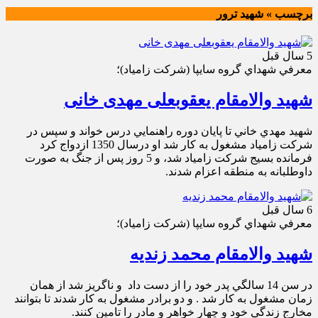
برچسب » شهيد ترور
5 سال قبل
معرفي شهداي گروه سايپا (شركت زامياد)؛
شهید والامقام یعقوبعلی مهدی خانی
شهيد مهدي خاني تا پايان دوره راهنمايي درس خواند و سپس در
شركت زامياد مشغول به كار شد او درسال 1350 ازدواج كرد
فرمانده بسيج شركت زامياد شد، و 5 روز پس از جنگ به صورت
داوطلبانه به منطقه اعزام شدند.
6 سال قبل
معرفي شهداي گروه سايپا (شركت زامياد)؛
شهید والامقام محمد زندیه
در سن 14 سالگي پدر خود را از دست داد و ناگريز شد از همان
زمان مشغول به كار شد . و دو برادر مشغول به كار شدند تا بتوانند
مخارج زندگي خود و چهار خواهر و مادر را تامين كنند.