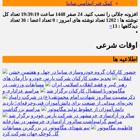
کمک فنر ایندامین سایپا
افزونه جلالی را نصب کنید.
24 صفر 1448
ساعت
19:39:20
تعداد کل
نوشته ها : 1202
تعداد نوشته های امروز : 0
تعداد اعضا : 36
تعداد
دیدگاهها : 13
×
اوقات شرعی
اطلاعیه ها
حضور کارکنان گروه خودروسازی سایپا در چهل و هفتمین جشن
انقلاب
تجدید بیعت کارکنان شرکت پارس خودرو با آرمان های
رهبر کبیر و فقید انقلاب اسلامی ایران
مسابقات ورزشی در
مگاموتوربا استقبال کارکنان برگزار شد
مراسم عزاداری و
ذکرمصیبت سالروز شهادت امام محمدتقی(ع) در شرکت زامیاد
تجربه‌ای میدانی از صنعت برای دانش‌آموزان فنی‌وحرفه‌ای؛ بازدید
دانش‌آموزان از خطوط تولید مگاموتور
مراسم بزرگداشت
سالروز آزادسازی خرمشهر در شرکت پارس خودرو برگزار شد
مراسم گرامیداشت سالروز آزادسازی خرمشهر در نمازخانه
فاطمیه مگاموتور
تیم شهدای مگاموتور در بزرگترین مسابقات
گل کوچک جهان شرکت کرد