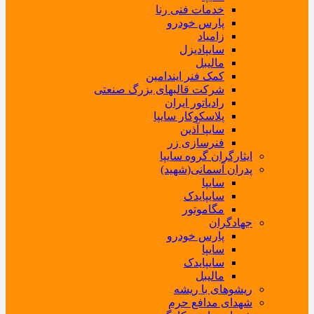
خدمات فنی رنا
پارس خودرو
زامیاد
سایپادیزل
مالیبل
کمک فنر ایندامین
شرکت قالبهای بزرگ صنعتی
رادیاتور ایران
پلاسکوکار سایپا
سایپا آذین
فنرسازی زر
ایثارگران گروه سایپا
پدران آسمانی(شهید)
سایپا
سایپایدک
مگاموتور
جهادگران
پارس خودرو
سایپا
سایپایدک
مالیبل
ریشوهای با ریشه
شهدای مدافع حرم