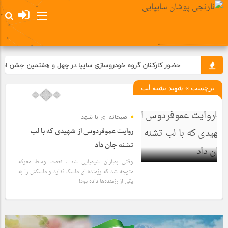
حضور کارکنان گروه خودروسازی سایپا در چهل و هفتمین جشن انقلا
برچسب » شهيد تشنه لب
صبحانه ای با شهدا
روایت عموفردوس از شهیدی که با لب
تشنه جان داد
وقتی بمباران شیمیایی شد ، نعمت وسط معرکه
متوجه شد که رزمنده ای ماسک ندارد و ماسکش را به
یکی از رزمنده‌ها داده بود!
4 سال قبل