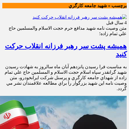
برچسب » شهيد جامعه كارگري
4 سال قبل
متن وصيت نامه شهيد مدافع حرم حجت الاسلام والمسلمين حاج
علي تمام زاده؛
همیشه پشت سر رهبر فرزانه انقلاب حرکت
کنید
به مناسبت فرا رسيدن پانزدهم آبان ماه سالروز به شهادت رسيدن
شهيد گرانقدر سپاه اسلام حجت الاسلام و المسلمين حاج علي تمام
زاده از شهداي جامعه كارگري و پرسنل شركت ايرانخودرو، متن
وصيت نامه اين شهيد بزرگوار را براي مطالعه علاقمندان نشر مي
گردد.