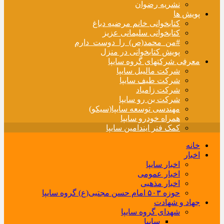
نشریه رضوان
پویش ها
کتابخوانی خانم مرضیه دباغ
کتابخوانی سلیمانی عزیز
#من_محمد(ص)_را_دوست_دارم
پویش کتابخوانی در منزل
معرفی شرکتهای گروه سایپا
شرکت مالیبل سایپا
شرکت طیف سایپا
شرکت زامیاد
شرکت بن رو سایپا
مهندسی توسعه سایپا(سیکو)
همراه خودرو سایپا
کمک فنر ایندامین سایپا
خانه
اخبار
اخبار سایپا
اخبار عمومی
اخبار مذهبی
حوزه ۵۰۳ امام حسن مجتبی(ع) گروه سایپا
جهاد و شهادت
شهدای گروه سایپا
سایپا