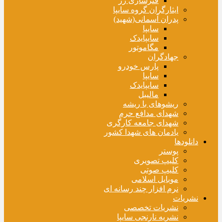
فنرسازی زر
ایثارگران گروه سایپا
پدران آسمانی(شهید)
سایپا
سایپایدک
مگاموتور
جهادگران
پارس خودرو
سایپا
سایپایدک
مالیبل
ریشوهای با ریشه
شهدای مدافع حرم
شهدای جامعه کارگری
یادمان های شهدا کشور
دانلودها
پوستر
کلیپ تصویری
کلیپ صوتی
موبایل اسلامی
نرم افزار چند رسانه ای
نشریات
نشریات تخصصی
نشریه نارنجی سایپا