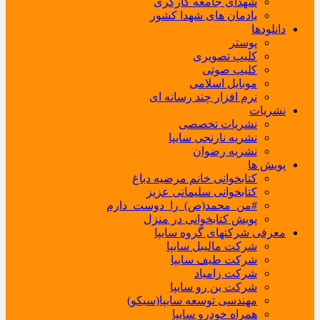
شهدای جامعه کارگری
یادمان های شهدا کشور
دانلودها
پوستر
کلیپ تصویری
کلیپ صوتی
موبایل اسلامی
نرم افزار چند رسانه ای
نشریات
نشریات تخصصی
نشریه نارنجی سایپا
نشریه رضوان
پویش ها
کتابخوانی خانم مرضیه دباغ
کتابخوانی سلیمانی عزیز
#من_محمد(ص)_را_دوست_دارم
پویش کتابخوانی در منزل
معرفی شرکتهای گروه سایپا
شرکت مالیبل سایپا
شرکت طیف سایپا
شرکت زامیاد
شرکت بن رو سایپا
مهندسی توسعه سایپا(سیکو)
همراه خودرو سایپا