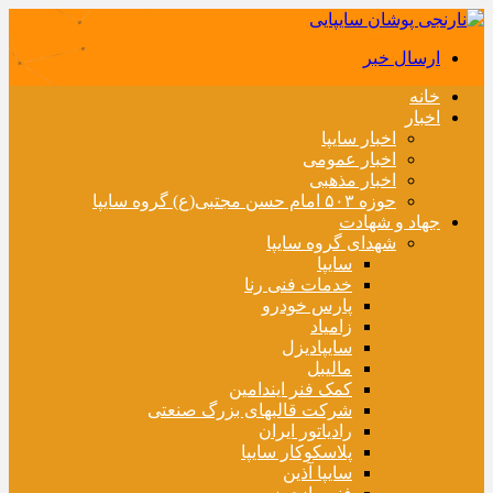
ارسال خبر
خانه
اخبار
اخبار سایپا
اخبار عمومی
اخبار مذهبی
حوزه ۵۰۳ امام حسن مجتبی(ع) گروه سایپا
جهاد و شهادت
شهدای گروه سایپا
سایپا
خدمات فنی رنا
پارس خودرو
زامیاد
سایپادیزل
مالیبل
کمک فنر ایندامین
شرکت قالبهای بزرگ صنعتی
رادیاتور ایران
پلاسکوکار سایپا
سایپا آذین