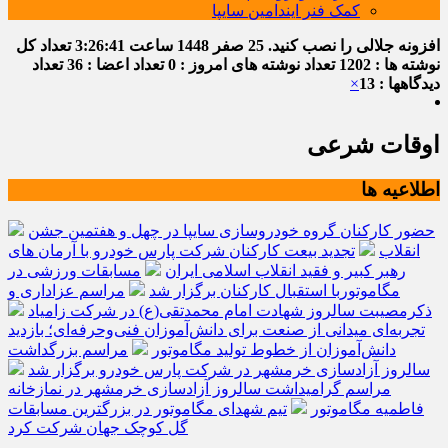
کمک فنر ایندامین سایپا
افزونه جلالی را نصب کنید.
25 صفر 1448
ساعت
3:26:42
تعداد کل
نوشته ها : 1202
تعداد نوشته های امروز : 0
تعداد اعضا : 36
تعداد
دیدگاهها : 13
×
اوقات شرعی
اطلاعیه ها
حضور کارکنان گروه خودروسازی سایپا در چهل و هفتمین جشن
انقلاب
تجدید بیعت کارکنان شرکت پارس خودرو با آرمان های
رهبر کبیر و فقید انقلاب اسلامی ایران
مسابقات ورزشی در
مگاموتوربا استقبال کارکنان برگزار شد
مراسم عزاداری و
ذکرمصیبت سالروز شهادت امام محمدتقی(ع) در شرکت زامیاد
تجربه‌ای میدانی از صنعت برای دانش‌آموزان فنی‌وحرفه‌ای؛ بازدید
دانش‌آموزان از خطوط تولید مگاموتور
مراسم بزرگداشت
سالروز آزادسازی خرمشهر در شرکت پارس خودرو برگزار شد
مراسم گرامیداشت سالروز آزادسازی خرمشهر در نمازخانه
فاطمیه مگاموتور
تیم شهدای مگاموتور در بزرگترین مسابقات
گل کوچک جهان شرکت کرد