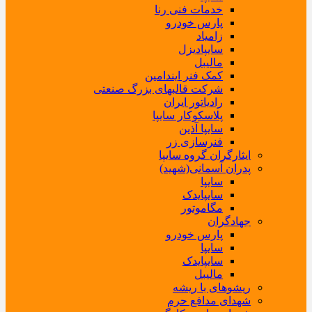
خدمات فنی رنا
پارس خودرو
زامیاد
سایپادیزل
مالیبل
کمک فنر ایندامین
شرکت قالبهای بزرگ صنعتی
رادیاتور ایران
پلاسکوکار سایپا
سایپا آذین
فنرسازی زر
ایثارگران گروه سایپا
پدران آسمانی(شهید)
سایپا
سایپایدک
مگاموتور
جهادگران
پارس خودرو
سایپا
سایپایدک
مالیبل
ریشوهای با ریشه
شهدای مدافع حرم