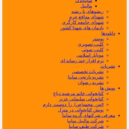
سایپایدک
مالیبل
ریشوهای با ریشه
شهدای مدافع حرم
شهدای جامعه کارگری
یادمان های شهدا کشور
دانلودها
پوستر
کلیپ تصویری
کلیپ صوتی
موبایل اسلامی
نرم افزار چند رسانه ای
نشریات
نشریات تخصصی
نشریه نارنجی سایپا
نشریه رضوان
پویش ها
کتابخوانی خانم مرضیه دباغ
کتابخوانی سلیمانی عزیز
#من_محمد(ص)_را_دوست_دارم
پویش کتابخوانی در منزل
معرفی شرکتهای گروه سایپا
شرکت مالیبل سایپا
شرکت طیف سایپا