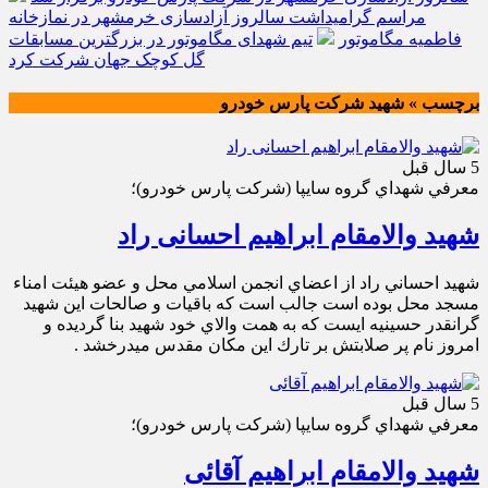
مراسم گرامیداشت سالروز آزادسازی خرمشهر در نمازخانه
فاطمیه مگاموتور
تیم شهدای مگاموتور در بزرگترین مسابقات
گل کوچک جهان شرکت کرد
برچسب » شهيد شركت پارس خودرو
5 سال قبل
معرفي شهداي گروه سايپا (شركت پارس خودرو)؛
شهید والامقام ابراهیم احسانی راد
شهيد احساني راد از اعضاي انجمن اسلامي محل و عضو هيئت امناء
مسجد محل بوده است جالب است كه باقيات و صالحات اين شهيد
گرانقدر حسينيه ايست كه به همت والاي خود شهيد بنا گرديده و
امروز نام پر صلابتش بر تارك اين مكان مقدس ميدرخشد .
5 سال قبل
معرفي شهداي گروه سايپا (شركت پارس خودرو)؛
شهید والامقام ابراهیم آقائی