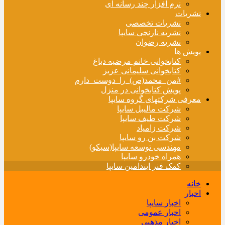
نرم افزار چند رسانه ای
نشریات
نشریات تخصصی
نشریه نارنجی سایپا
نشریه رضوان
پویش ها
کتابخوانی خانم مرضیه دباغ
کتابخوانی سلیمانی عزیز
#من_محمد(ص)_را_دوست_دارم
پویش کتابخوانی در منزل
معرفی شرکتهای گروه سایپا
شرکت مالیبل سایپا
شرکت طیف سایپا
شرکت زامیاد
شرکت بن رو سایپا
مهندسی توسعه سایپا(سیکو)
همراه خودرو سایپا
کمک فنر ایندامین سایپا
خانه
اخبار
اخبار سایپا
اخبار عمومی
اخبار مذهبی