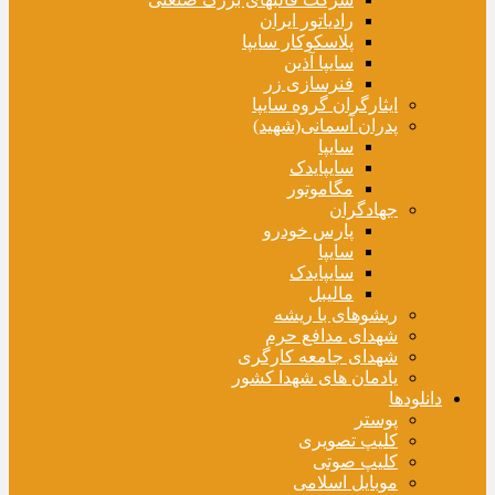
رادیاتور ایران
پلاسکوکار سایپا
سایپا آذین
فنرسازی زر
ایثارگران گروه سایپا
پدران آسمانی(شهید)
سایپا
سایپایدک
مگاموتور
جهادگران
پارس خودرو
سایپا
سایپایدک
مالیبل
ریشوهای با ریشه
شهدای مدافع حرم
شهدای جامعه کارگری
یادمان های شهدا کشور
دانلودها
پوستر
کلیپ تصویری
کلیپ صوتی
موبایل اسلامی