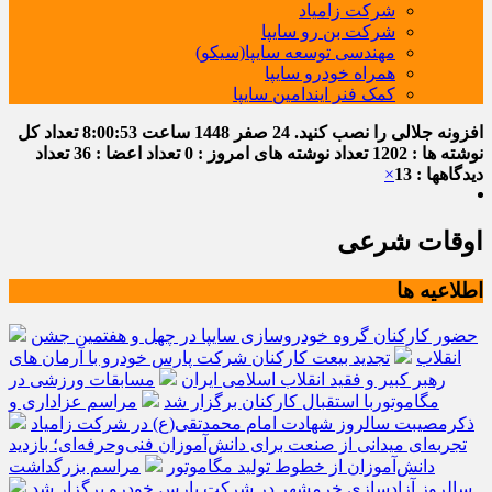
شرکت زامیاد
شرکت بن رو سایپا
مهندسی توسعه سایپا(سیکو)
همراه خودرو سایپا
کمک فنر ایندامین سایپا
افزونه جلالی را نصب کنید.
24 صفر 1448
ساعت
8:00:53
تعداد کل
نوشته ها : 1202
تعداد نوشته های امروز : 0
تعداد اعضا : 36
تعداد
دیدگاهها : 13
×
اوقات شرعی
اطلاعیه ها
حضور کارکنان گروه خودروسازی سایپا در چهل و هفتمین جشن
انقلاب
تجدید بیعت کارکنان شرکت پارس خودرو با آرمان های
رهبر کبیر و فقید انقلاب اسلامی ایران
مسابقات ورزشی در
مگاموتوربا استقبال کارکنان برگزار شد
مراسم عزاداری و
ذکرمصیبت سالروز شهادت امام محمدتقی(ع) در شرکت زامیاد
تجربه‌ای میدانی از صنعت برای دانش‌آموزان فنی‌وحرفه‌ای؛ بازدید
دانش‌آموزان از خطوط تولید مگاموتور
مراسم بزرگداشت
سالروز آزادسازی خرمشهر در شرکت پارس خودرو برگزار شد