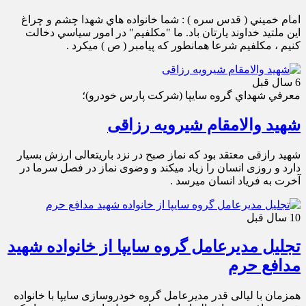
امام خميني ( قدس سره ) : شما خانواده هاي شهدا چشم و چراغ
اين ملتيد خداوند يارتان باد. ما "مكلفيم" در امور سياسي دخالت
كنيم ، مكلفيم شرعا همانطور كه پيامبر ( ص ) ميكرد .
6 سال قبل
معرفي شهداي گروه سايپا (شركت پارس خودرو)؛
شهید والامقام شیرویه رزاقی
شهید رازقی معتقد بود که نماز صبح در نزد باریتعالی ارزش بسیار
دارد و روزی انسان را زیاد میکند و وضوی نماز در فصل سرما در
آخرت به فریاد انسان میرسد .
10 سال قبل
تجلیل مدیرعامل گروه سایپا از خانواده شهید
مدافع حرم
همزمان با لیالی قدر مدیرعامل گروه خودروسازی سایپا با خانواده