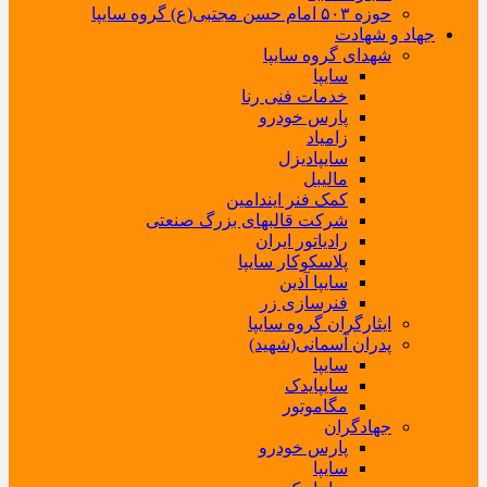
حوزه ۵۰۳ امام حسن مجتبی(ع) گروه سایپا
جهاد و شهادت
شهدای گروه سایپا
سایپا
خدمات فنی رنا
پارس خودرو
زامیاد
سایپادیزل
مالیبل
کمک فنر ایندامین
شرکت قالبهای بزرگ صنعتی
رادیاتور ایران
پلاسکوکار سایپا
سایپا آذین
فنرسازی زر
ایثارگران گروه سایپا
پدران آسمانی(شهید)
سایپا
سایپایدک
مگاموتور
جهادگران
پارس خودرو
سایپا