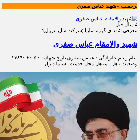
برچسب » شهيد عباس صفري
4 سال قبل
معرفي شهداي گروه سايپا (شركت سايپا ديزل)؛
شهید والامقام عباس صفری
نام و نام خانوادگی : عباس صفری تاریخ شهادت : ۱۳۸۴/۰۲/۰۵
وضعیت تاهل : متاهل محل خدمت : سایپا دیزل