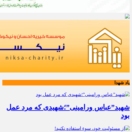
یاد شهدا
شهید”عباس ورامینی”؛شهیدی که مرد عمل
بود