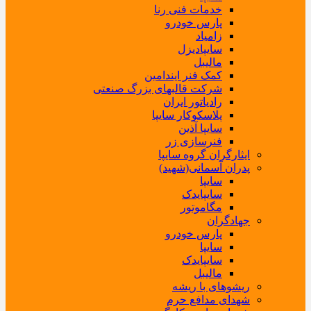
خدمات فنی رنا
پارس خودرو
زامیاد
سایپادیزل
مالیبل
کمک فنر ایندامین
شرکت قالبهای بزرگ صنعتی
رادیاتور ایران
پلاسکوکار سایپا
سایپا آذین
فنرسازی زر
ایثارگران گروه سایپا
پدران آسمانی(شهید)
سایپا
سایپایدک
مگاموتور
جهادگران
پارس خودرو
سایپا
سایپایدک
مالیبل
ریشوهای با ریشه
شهدای مدافع حرم