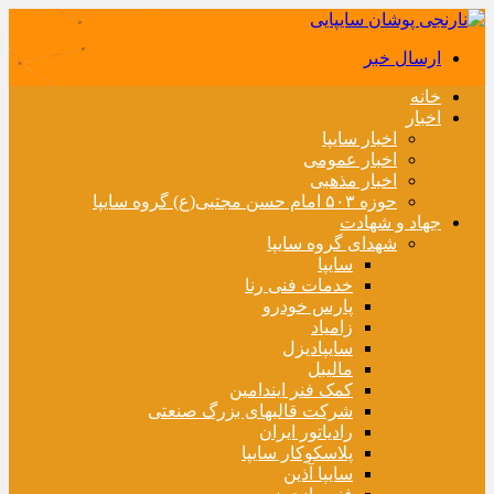
ارسال خبر
خانه
اخبار
اخبار سایپا
اخبار عمومی
اخبار مذهبی
حوزه ۵۰۳ امام حسن مجتبی(ع) گروه سایپا
جهاد و شهادت
شهدای گروه سایپا
سایپا
خدمات فنی رنا
پارس خودرو
زامیاد
سایپادیزل
مالیبل
کمک فنر ایندامین
شرکت قالبهای بزرگ صنعتی
رادیاتور ایران
پلاسکوکار سایپا
سایپا آذین