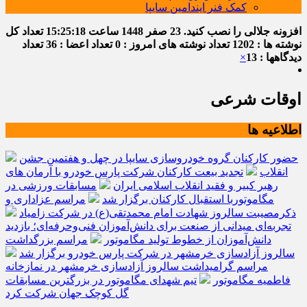
کمک فنر ایندامین سایپا
افزونه جلالی را نصب کنید.
23 صفر 1448
ساعت
15:25:19
تعداد کل
نوشته ها : 1202
تعداد نوشته های امروز : 0
تعداد اعضا : 36
تعداد
دیدگاهها : 13
×
اوقات شرعی
اطلاعیه ها
حضور کارکنان گروه خودروسازی سایپا در چهل و هفتمین جشن
انقلاب
تجدید بیعت کارکنان شرکت پارس خودرو با آرمان های
رهبر کبیر و فقید انقلاب اسلامی ایران
مسابقات ورزشی در
مگاموتوربا استقبال کارکنان برگزار شد
مراسم عزاداری و
ذکرمصیبت سالروز شهادت امام محمدتقی(ع) در شرکت زامیاد
تجربه‌ای میدانی از صنعت برای دانش‌آموزان فنی‌وحرفه‌ای؛ بازدید
دانش‌آموزان از خطوط تولید مگاموتور
مراسم بزرگداشت
سالروز آزادسازی خرمشهر در شرکت پارس خودرو برگزار شد
مراسم گرامیداشت سالروز آزادسازی خرمشهر در نمازخانه
فاطمیه مگاموتور
تیم شهدای مگاموتور در بزرگترین مسابقات
گل کوچک جهان شرکت کرد