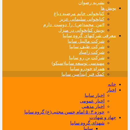
نشریه رضوان
پویش ها
کتابخوانی خانم مرضیه دباغ
کتابخوانی سلیمانی عزیز
#من_محمد(ص)_را_دوست_دارم
پویش کتابخوانی در منزل
معرفی شرکتهای گروه سایپا
شرکت مالیبل سایپا
شرکت طیف سایپا
شرکت زامیاد
شرکت بن رو سایپا
مهندسی توسعه سایپا(سیکو)
همراه خودرو سایپا
کمک فنر ایندامین سایپا
خانه
اخبار
اخبار سایپا
اخبار عمومی
اخبار مذهبی
حوزه ۵۰۳ امام حسن مجتبی(ع) گروه سایپا
جهاد و شهادت
شهدای گروه سایپا
سایپا