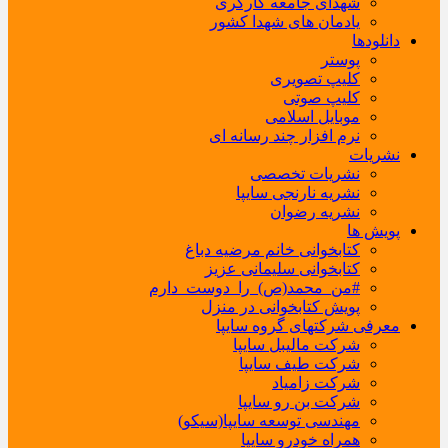
شهدای جامعه کارگری
یادمان های شهدا کشور
دانلودها
پوستر
کلیپ تصویری
کلیپ صوتی
موبایل اسلامی
نرم افزار چند رسانه ای
نشریات
نشریات تخصصی
نشریه نارنجی سایپا
نشریه رضوان
پویش ها
کتابخوانی خانم مرضیه دباغ
کتابخوانی سلیمانی عزیز
#من_محمد(ص)_را_دوست_دارم
پویش کتابخوانی در منزل
معرفی شرکتهای گروه سایپا
شرکت مالیبل سایپا
شرکت طیف سایپا
شرکت زامیاد
شرکت بن رو سایپا
مهندسی توسعه سایپا(سیکو)
همراه خودرو سایپا