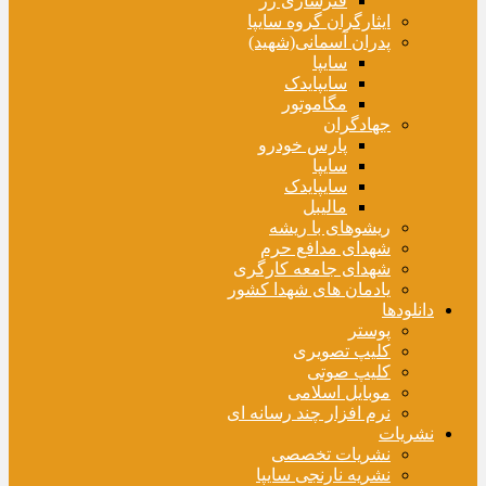
فنرسازی زر
ایثارگران گروه سایپا
پدران آسمانی(شهید)
سایپا
سایپایدک
مگاموتور
جهادگران
پارس خودرو
سایپا
سایپایدک
مالیبل
ریشوهای با ریشه
شهدای مدافع حرم
شهدای جامعه کارگری
یادمان های شهدا کشور
دانلودها
پوستر
کلیپ تصویری
کلیپ صوتی
موبایل اسلامی
نرم افزار چند رسانه ای
نشریات
نشریات تخصصی
نشریه نارنجی سایپا