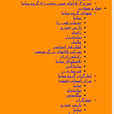
حوزه ۵۰۳ امام حسن مجتبی(ع) گروه سایپا
جهاد و شهادت
شهدای گروه سایپا
سایپا
خدمات فنی رنا
پارس خودرو
زامیاد
سایپادیزل
مالیبل
کمک فنر ایندامین
شرکت قالبهای بزرگ صنعتی
رادیاتور ایران
پلاسکوکار سایپا
سایپا آذین
فنرسازی زر
ایثارگران گروه سایپا
پدران آسمانی(شهید)
سایپا
سایپایدک
مگاموتور
جهادگران
پارس خودرو
سایپا