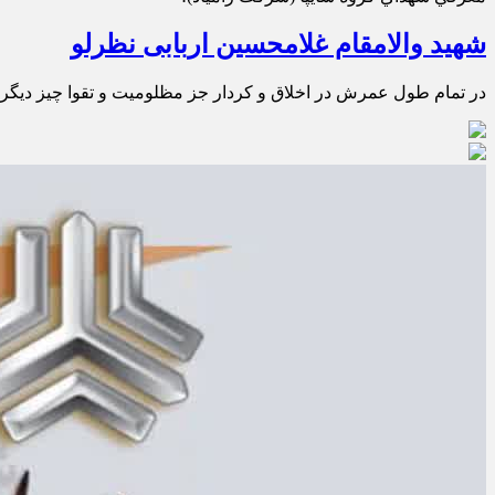
شهید والامقام غلامحسین اربابی نظرلو
در تمام طول عمرش در اخلاق و كردار جز مظلوميت و تقوا چيز ديگري 