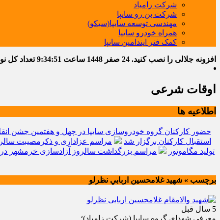
شرکت زامیاد
شرکت بن رو سایپا
مهندسی توسعه سایپا(سیکو)
همراه خودرو سایپا
کمک فنر ایندامین سایپا
افزونه جلالی را نصب کنید.
24 صفر 1448
ساعت
9:34:52
تعداد کل نوشته
اوقات شرعی
اطلاعیه ها
حضور کارکنان گروه خودروسازی سایپا در چهل و هفتمین جشن انقل
استقبال کارکنان برگزار شد
مراسم عزاداری و ذکرمصیبت سالرو
تولید مگاموتور
مراسم بزرگداشت سالروز آزادسازی خرمشهر در 
برچسب » شهيد غلامحسين اربابي نظرلو
5 سال قبل
معرفي شهداي گروه سايپا (شركت زامياد)؛