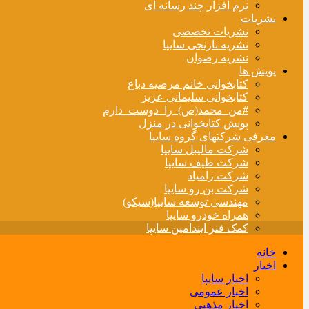
نرم افزار چند رسانه ای
نشریات
نشریات تخصصی
نشریه نارنجی سایپا
نشریه رضوان
پویش ها
کتابخوانی خانم مرضیه دباغ
کتابخوانی سلیمانی عزیز
#من_محمد(ص)_را_دوست_دارم
پویش کتابخوانی در منزل
معرفی شرکتهای گروه سایپا
شرکت مالیبل سایپا
شرکت طیف سایپا
شرکت زامیاد
شرکت بن رو سایپا
مهندسی توسعه سایپا(سیکو)
همراه خودرو سایپا
کمک فنر ایندامین سایپا
خانه
اخبار
اخبار سایپا
اخبار عمومی
اخبار مذهبی