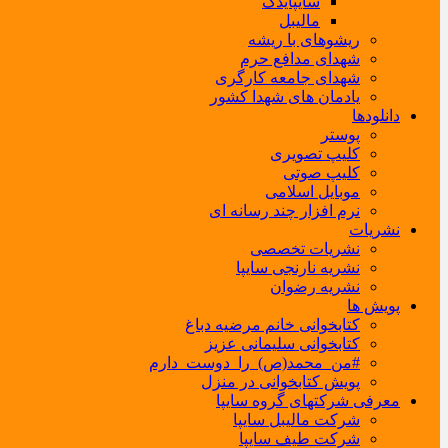
سایپایدک
مالیبل
ریشوهای با ریشه
شهدای مدافع حرم
شهدای جامعه کارگری
یادمان های شهدا کشور
دانلودها
پوستر
کلیپ تصویری
کلیپ صوتی
موبایل اسلامی
نرم افزار چند رسانه ای
نشریات
نشریات تخصصی
نشریه نارنجی سایپا
نشریه رضوان
پویش ها
کتابخوانی خانم مرضیه دباغ
کتابخوانی سلیمانی عزیز
#من_محمد(ص)_را_دوست_دارم
پویش کتابخوانی در منزل
معرفی شرکتهای گروه سایپا
شرکت مالیبل سایپا
شرکت طیف سایپا