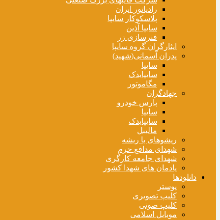
رادیاتور ایران
پلاسکوکار سایپا
سایپا آذین
فنرسازی زر
ایثارگران گروه سایپا
پدران آسمانی(شهید)
سایپا
سایپایدک
مگاموتور
جهادگران
پارس خودرو
سایپا
سایپایدک
مالیبل
ریشوهای با ریشه
شهدای مدافع حرم
شهدای جامعه کارگری
یادمان های شهدا کشور
دانلودها
پوستر
کلیپ تصویری
کلیپ صوتی
موبایل اسلامی