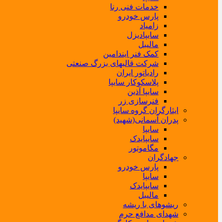
خدمات فنی رنا
پارس خودرو
زامیاد
سایپادیزل
مالیبل
کمک فنر ایندامین
شرکت قالبهای بزرگ صنعتی
رادیاتور ایران
پلاسکوکار سایپا
سایپا آذین
فنرسازی زر
ایثارگران گروه سایپا
پدران آسمانی(شهید)
سایپا
سایپایدک
مگاموتور
جهادگران
پارس خودرو
سایپا
سایپایدک
مالیبل
ریشوهای با ریشه
شهدای مدافع حرم