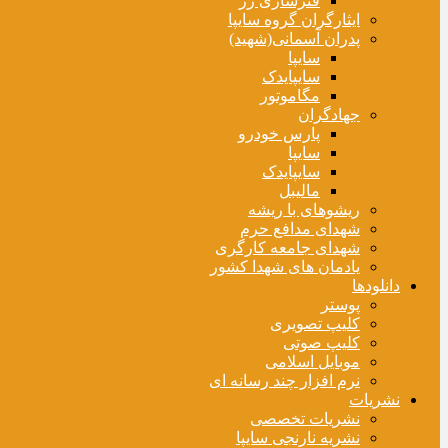
فنرسازی زر
ایثارگران گروه سایپا
پدران آسمانی(شهید)
سایپا
سایپایدک
مگاموتور
جهادگران
پارس خودرو
سایپا
سایپایدک
مالیبل
ریشوهای با ریشه
شهدای مدافع حرم
شهدای جامعه کارگری
یادمان های شهدا کشور
دانلودها
پوستر
کلیپ تصویری
کلیپ صوتی
موبایل اسلامی
نرم افزار چند رسانه ای
نشریات
نشریات تخصصی
نشریه نارنجی سایپا