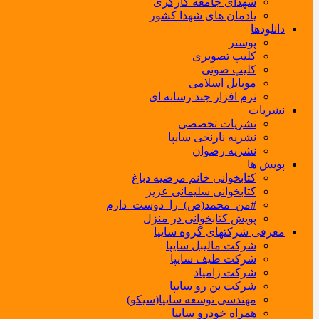
شهدای جامعه کارگری
یادمان های شهدا کشور
دانلودها
پوستر
کلیپ تصویری
کلیپ صوتی
موبایل اسلامی
نرم افزار چند رسانه ای
نشریات
نشریات تخصصی
نشریه نارنجی سایپا
نشریه رضوان
پویش ها
کتابخوانی خانم مرضیه دباغ
کتابخوانی سلیمانی عزیز
#من_محمد(ص)_را_دوست_دارم
پویش کتابخوانی در منزل
معرفی شرکتهای گروه سایپا
شرکت مالیبل سایپا
شرکت طیف سایپا
شرکت زامیاد
شرکت بن رو سایپا
مهندسی توسعه سایپا(سیکو)
همراه خودرو سایپا