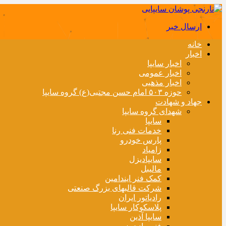
ارسال خبر
خانه
اخبار
اخبار سایپا
اخبار عمومی
اخبار مذهبی
حوزه ۵۰۳ امام حسن مجتبی(ع) گروه سایپا
جهاد و شهادت
شهدای گروه سایپا
سایپا
خدمات فنی رنا
پارس خودرو
زامیاد
سایپادیزل
مالیبل
کمک فنر ایندامین
شرکت قالبهای بزرگ صنعتی
رادیاتور ایران
پلاسکوکار سایپا
سایپا آذین