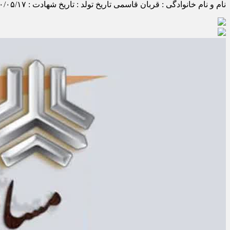
نام و نام خانوادگی : قربان قاسمی تاریخ تولد : تاریخ شهادت : ۱۳۶۰/۰۵/۱۷ محل تولد : محل شهادت : نام پدر : محل مزار : گلزار شهدای ملایر عملیات منجر به شهادت : وضعیت تاهل : متاهل