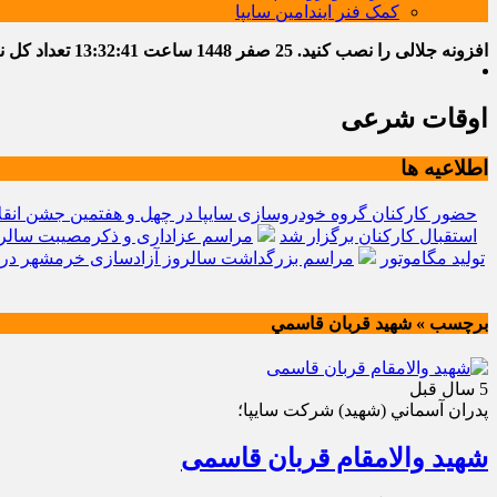
کمک فنر ایندامین سایپا
افزونه جلالی را نصب کنید.
25 صفر 1448
ساعت
13:32:42
تعداد کل نوشت
اوقات شرعی
اطلاعیه ها
حضور کارکنان گروه خودروسازی سایپا در چهل و هفتمین جشن انقل
استقبال کارکنان برگزار شد
مراسم عزاداری و ذکرمصیبت سالرو
تولید مگاموتور
مراسم بزرگداشت سالروز آزادسازی خرمشهر در 
برچسب » شهيد قربان قاسمي
5 سال قبل
پدران آسماني (شهيد) شركت سايپا؛
شهید والامقام قربان قاسمی