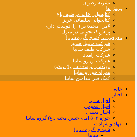
نشریه رضوان
پویش ها
کتابخوانی خانم مرضیه دباغ
کتابخوانی سلیمانی عزیز
#من_محمد(ص)_را_دوست_دارم
پویش کتابخوانی در منزل
معرفی شرکتهای گروه سایپا
شرکت مالیبل سایپا
شرکت طیف سایپا
شرکت زامیاد
شرکت بن رو سایپا
مهندسی توسعه سایپا(سیکو)
همراه خودرو سایپا
کمک فنر ایندامین سایپا
خانه
اخبار
اخبار سایپا
اخبار عمومی
اخبار مذهبی
حوزه ۵۰۳ امام حسن مجتبی(ع) گروه سایپا
جهاد و شهادت
شهدای گروه سایپا
سایپا