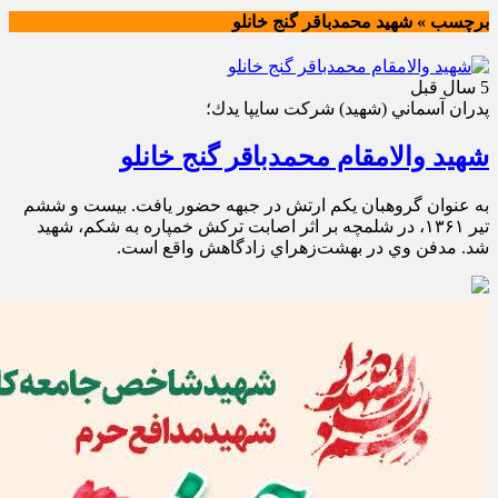
برچسب » شهيد محمدباقر گنج خانلو
5 سال قبل
پدران آسماني (شهيد) شركت سايپا يدك؛
شهید والامقام محمدباقر گنج خانلو
به عنوان گروهبان يكم ارتش در جبهه حضور يافت. بيست و ششم
تير ۱۳۶۱، در شلمچه بر اثر اصابت تركش خمپاره به شكم، شهيد
شد. مدفن وي در بهشت‌زهراي زادگاهش واقع است.