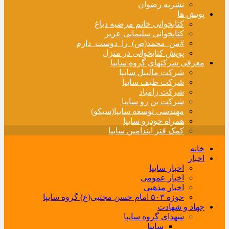
نشریه رضوان
پویش ها
کتابخوانی خانم مرضیه دباغ
کتابخوانی سلیمانی عزیز
#من_محمد(ص)_را_دوست_دارم
پویش کتابخوانی در منزل
معرفی شرکتهای گروه سایپا
شرکت مالیبل سایپا
شرکت طیف سایپا
شرکت زامیاد
شرکت بن رو سایپا
مهندسی توسعه سایپا(سیکو)
همراه خودرو سایپا
کمک فنر ایندامین سایپا
خانه
اخبار
اخبار سایپا
اخبار عمومی
اخبار مذهبی
حوزه ۵۰۳ امام حسن مجتبی(ع) گروه سایپا
جهاد و شهادت
شهدای گروه سایپا
سایپا