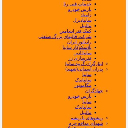
خدمات فنی رنا
پارس خودرو
زامیاد
سایپادیزل
مالیبل
کمک فنر ایندامین
شرکت قالبهای بزرگ صنعتی
رادیاتور ایران
پلاسکوکار سایپا
سایپا آذین
فنرسازی زر
ایثارگران گروه سایپا
پدران آسمانی(شهید)
سایپا
سایپایدک
مگاموتور
جهادگران
پارس خودرو
سایپا
سایپایدک
مالیبل
ریشوهای با ریشه
شهدای مدافع حرم