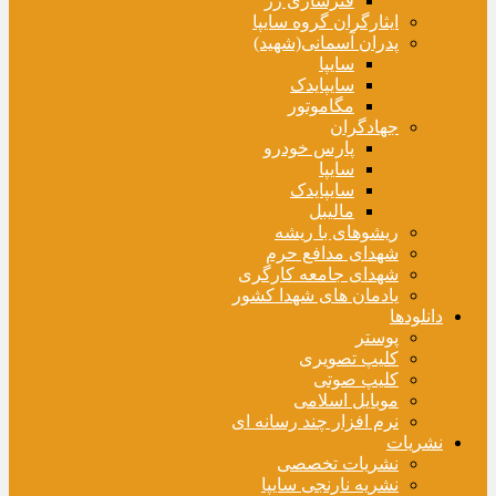
فنرسازی زر
ایثارگران گروه سایپا
پدران آسمانی(شهید)
سایپا
سایپایدک
مگاموتور
جهادگران
پارس خودرو
سایپا
سایپایدک
مالیبل
ریشوهای با ریشه
شهدای مدافع حرم
شهدای جامعه کارگری
یادمان های شهدا کشور
دانلودها
پوستر
کلیپ تصویری
کلیپ صوتی
موبایل اسلامی
نرم افزار چند رسانه ای
نشریات
نشریات تخصصی
نشریه نارنجی سایپا