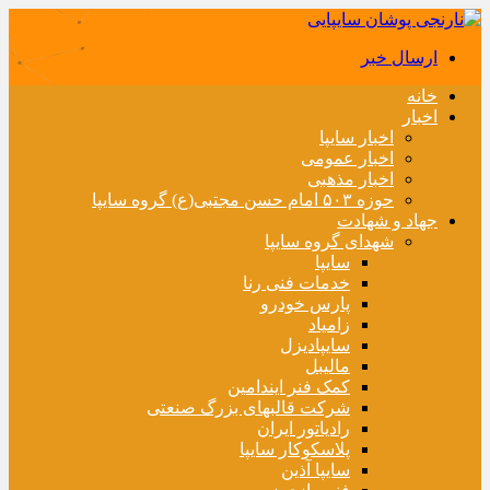
ارسال خبر
خانه
اخبار
اخبار سایپا
اخبار عمومی
اخبار مذهبی
حوزه ۵۰۳ امام حسن مجتبی(ع) گروه سایپا
جهاد و شهادت
شهدای گروه سایپا
سایپا
خدمات فنی رنا
پارس خودرو
زامیاد
سایپادیزل
مالیبل
کمک فنر ایندامین
شرکت قالبهای بزرگ صنعتی
رادیاتور ایران
پلاسکوکار سایپا
سایپا آذین