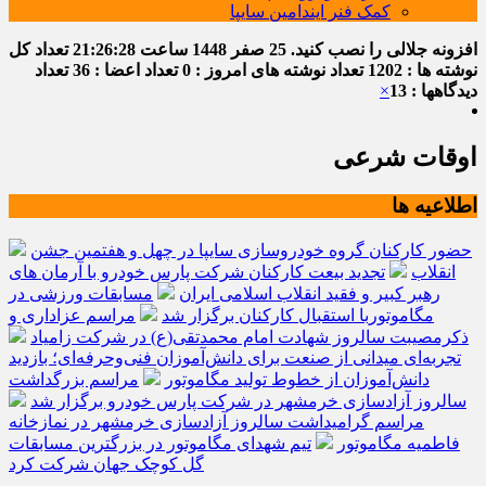
کمک فنر ایندامین سایپا
افزونه جلالی را نصب کنید.
25 صفر 1448
ساعت
21:26:29
تعداد کل
نوشته ها : 1202
تعداد نوشته های امروز : 0
تعداد اعضا : 36
تعداد
دیدگاهها : 13
×
اوقات شرعی
اطلاعیه ها
حضور کارکنان گروه خودروسازی سایپا در چهل و هفتمین جشن
انقلاب
تجدید بیعت کارکنان شرکت پارس خودرو با آرمان های
رهبر کبیر و فقید انقلاب اسلامی ایران
مسابقات ورزشی در
مگاموتوربا استقبال کارکنان برگزار شد
مراسم عزاداری و
ذکرمصیبت سالروز شهادت امام محمدتقی(ع) در شرکت زامیاد
تجربه‌ای میدانی از صنعت برای دانش‌آموزان فنی‌وحرفه‌ای؛ بازدید
دانش‌آموزان از خطوط تولید مگاموتور
مراسم بزرگداشت
سالروز آزادسازی خرمشهر در شرکت پارس خودرو برگزار شد
مراسم گرامیداشت سالروز آزادسازی خرمشهر در نمازخانه
فاطمیه مگاموتور
تیم شهدای مگاموتور در بزرگترین مسابقات
گل کوچک جهان شرکت کرد