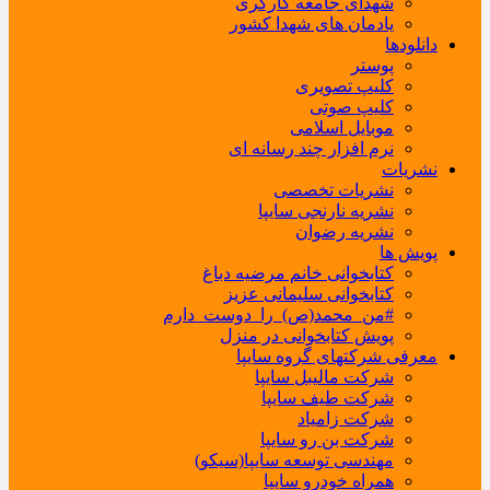
شهدای جامعه کارگری
یادمان های شهدا کشور
دانلودها
پوستر
کلیپ تصویری
کلیپ صوتی
موبایل اسلامی
نرم افزار چند رسانه ای
نشریات
نشریات تخصصی
نشریه نارنجی سایپا
نشریه رضوان
پویش ها
کتابخوانی خانم مرضیه دباغ
کتابخوانی سلیمانی عزیز
#من_محمد(ص)_را_دوست_دارم
پویش کتابخوانی در منزل
معرفی شرکتهای گروه سایپا
شرکت مالیبل سایپا
شرکت طیف سایپا
شرکت زامیاد
شرکت بن رو سایپا
مهندسی توسعه سایپا(سیکو)
همراه خودرو سایپا