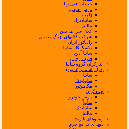
خدمات فنی رنا
پارس خودرو
زامیاد
سایپادیزل
مالیبل
کمک فنر ایندامین
شرکت قالبهای بزرگ صنعتی
رادیاتور ایران
پلاسکوکار سایپا
سایپا آذین
فنرسازی زر
ایثارگران گروه سایپا
پدران آسمانی(شهید)
سایپا
سایپایدک
مگاموتور
جهادگران
پارس خودرو
سایپا
سایپایدک
مالیبل
ریشوهای با ریشه
شهدای مدافع حرم