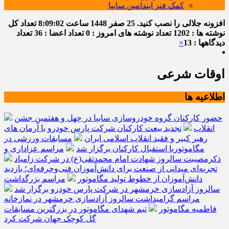
کمک فنر ایندامین سایپا
افزونه جلالی را نصب کنید.
25 صفر 1448
ساعت
8:09:03
تعداد کل
نوشته ها : 1202
تعداد نوشته های امروز : 0
تعداد اعضا : 36
تعداد
دیدگاهها : 13
×
اوقات شرعی
اطلاعیه ها
حضور کارکنان گروه خودروسازی سایپا در چهل و هفتمین جشن
انقلاب
تجدید بیعت کارکنان شرکت پارس خودرو با آرمان های
رهبر کبیر و فقید انقلاب اسلامی ایران
مسابقات ورزشی در
مگاموتوربا استقبال کارکنان برگزار شد
مراسم عزاداری و
ذکرمصیبت سالروز شهادت امام محمدتقی(ع) در شرکت زامیاد
تجربه‌ای میدانی از صنعت برای دانش‌آموزان فنی‌وحرفه‌ای؛ بازدید
دانش‌آموزان از خطوط تولید مگاموتور
مراسم بزرگداشت
سالروز آزادسازی خرمشهر در شرکت پارس خودرو برگزار شد
مراسم گرامیداشت سالروز آزادسازی خرمشهر در نمازخانه
فاطمیه مگاموتور
تیم شهدای مگاموتور در بزرگترین مسابقات
گل کوچک جهان شرکت کرد