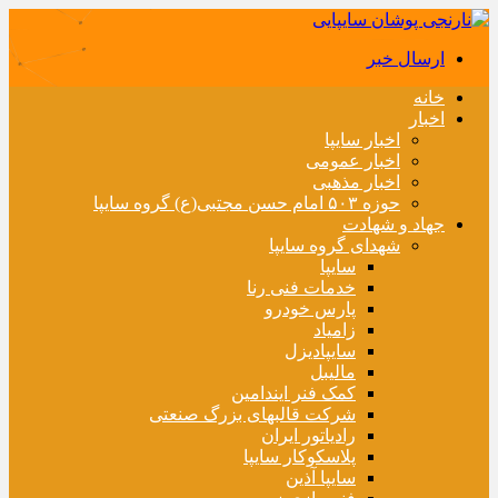
ارسال خبر
خانه
اخبار
اخبار سایپا
اخبار عمومی
اخبار مذهبی
حوزه ۵۰۳ امام حسن مجتبی(ع) گروه سایپا
جهاد و شهادت
شهدای گروه سایپا
سایپا
خدمات فنی رنا
پارس خودرو
زامیاد
سایپادیزل
مالیبل
کمک فنر ایندامین
شرکت قالبهای بزرگ صنعتی
رادیاتور ایران
پلاسکوکار سایپا
سایپا آذین