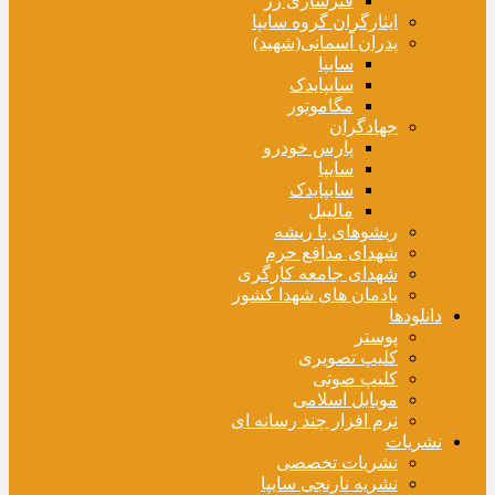
فنرسازی زر
ایثارگران گروه سایپا
پدران آسمانی(شهید)
سایپا
سایپایدک
مگاموتور
جهادگران
پارس خودرو
سایپا
سایپایدک
مالیبل
ریشوهای با ریشه
شهدای مدافع حرم
شهدای جامعه کارگری
یادمان های شهدا کشور
دانلودها
پوستر
کلیپ تصویری
کلیپ صوتی
موبایل اسلامی
نرم افزار چند رسانه ای
نشریات
نشریات تخصصی
نشریه نارنجی سایپا