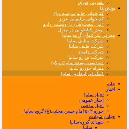
نشریه رضوان
پویش ها
کتابخوانی خانم مرضیه دباغ
کتابخوانی سلیمانی عزیز
#من_محمد(ص)_را_دوست_دارم
پویش کتابخوانی در منزل
معرفی شرکتهای گروه سایپا
شرکت مالیبل سایپا
شرکت طیف سایپا
شرکت زامیاد
شرکت بن رو سایپا
مهندسی توسعه سایپا(سیکو)
همراه خودرو سایپا
کمک فنر ایندامین سایپا
خانه
اخبار
اخبار سایپا
اخبار عمومی
اخبار مذهبی
حوزه ۵۰۳ امام حسن مجتبی(ع) گروه سایپا
جهاد و شهادت
شهدای گروه سایپا
سایپا