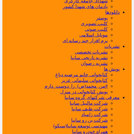
شهدای جامعه کارگری
یادمان های شهدا کشور
دانلودها
پوستر
کلیپ تصویری
کلیپ صوتی
موبایل اسلامی
نرم افزار چند رسانه ای
نشریات
نشریات تخصصی
نشریه نارنجی سایپا
نشریه رضوان
پویش ها
کتابخوانی خانم مرضیه دباغ
کتابخوانی سلیمانی عزیز
#من_محمد(ص)_را_دوست_دارم
پویش کتابخوانی در منزل
معرفی شرکتهای گروه سایپا
شرکت مالیبل سایپا
شرکت طیف سایپا
شرکت زامیاد
شرکت بن رو سایپا
مهندسی توسعه سایپا(سیکو)
همراه خودرو سایپا