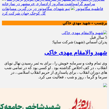
مراسم گرامیداشت سالروز آزادسازی خرمشهر در نمازخانه
فاطمیه مگاموتور
تیم شهدای مگاموتور در بزرگترین مسابقات
گل کوچک جهان شرکت کرد
برچسب » شهيد مهدي خاكي
5 سال قبل
پدران آسماني (شهيد) شركت سايپا؛
شهید والامقام مهدی خاکی
وی تمام وقت و سرمایه خویش را ، برای به ثمر رسیدن نهال نوپای
انقلاب ، در کف اخلاص گذاشته بود . او کسی بود که در تمامی شب
های دوران انقلاب ، برای پاسداری از حریم انقلاب اسلامی ، در
سرما و گرما ، روز و شب ، فعالیت می کرد.