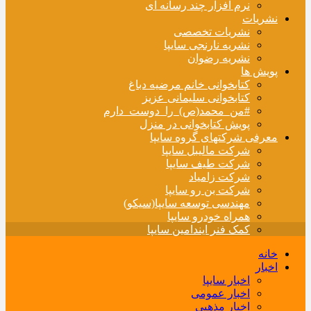
نرم افزار چند رسانه ای
نشریات
نشریات تخصصی
نشریه نارنجی سایپا
نشریه رضوان
پویش ها
کتابخوانی خانم مرضیه دباغ
کتابخوانی سلیمانی عزیز
#من_محمد(ص)_را_دوست_دارم
پویش کتابخوانی در منزل
معرفی شرکتهای گروه سایپا
شرکت مالیبل سایپا
شرکت طیف سایپا
شرکت زامیاد
شرکت بن رو سایپا
مهندسی توسعه سایپا(سیکو)
همراه خودرو سایپا
کمک فنر ایندامین سایپا
خانه
اخبار
اخبار سایپا
اخبار عمومی
اخبار مذهبی