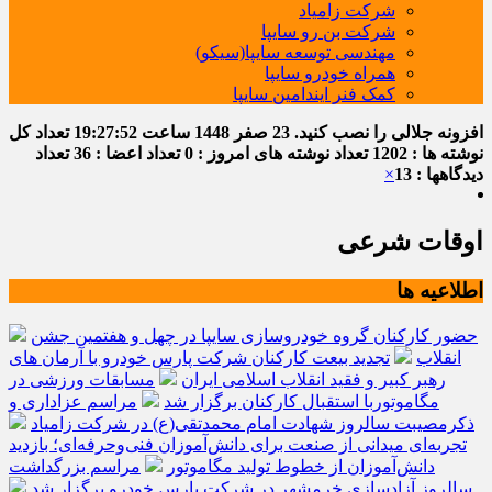
شرکت زامیاد
شرکت بن رو سایپا
مهندسی توسعه سایپا(سیکو)
همراه خودرو سایپا
کمک فنر ایندامین سایپا
افزونه جلالی را نصب کنید.
23 صفر 1448
ساعت
19:27:52
تعداد کل
نوشته ها : 1202
تعداد نوشته های امروز : 0
تعداد اعضا : 36
تعداد
دیدگاهها : 13
×
اوقات شرعی
اطلاعیه ها
حضور کارکنان گروه خودروسازی سایپا در چهل و هفتمین جشن
انقلاب
تجدید بیعت کارکنان شرکت پارس خودرو با آرمان های
رهبر کبیر و فقید انقلاب اسلامی ایران
مسابقات ورزشی در
مگاموتوربا استقبال کارکنان برگزار شد
مراسم عزاداری و
ذکرمصیبت سالروز شهادت امام محمدتقی(ع) در شرکت زامیاد
تجربه‌ای میدانی از صنعت برای دانش‌آموزان فنی‌وحرفه‌ای؛ بازدید
دانش‌آموزان از خطوط تولید مگاموتور
مراسم بزرگداشت
سالروز آزادسازی خرمشهر در شرکت پارس خودرو برگزار شد