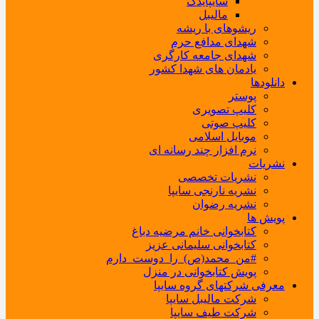
سایپایدک
مالیبل
ریشوهای با ریشه
شهدای مدافع حرم
شهدای جامعه کارگری
یادمان های شهدا کشور
دانلودها
پوستر
کلیپ تصویری
کلیپ صوتی
موبایل اسلامی
نرم افزار چند رسانه ای
نشریات
نشریات تخصصی
نشریه نارنجی سایپا
نشریه رضوان
پویش ها
کتابخوانی خانم مرضیه دباغ
کتابخوانی سلیمانی عزیز
#من_محمد(ص)_را_دوست_دارم
پویش کتابخوانی در منزل
معرفی شرکتهای گروه سایپا
شرکت مالیبل سایپا
شرکت طیف سایپا