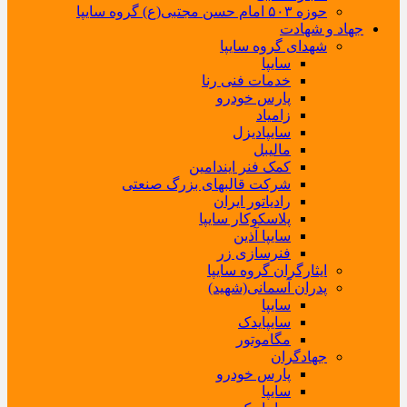
حوزه ۵۰۳ امام حسن مجتبی(ع) گروه سایپا
جهاد و شهادت
شهدای گروه سایپا
سایپا
خدمات فنی رنا
پارس خودرو
زامیاد
سایپادیزل
مالیبل
کمک فنر ایندامین
شرکت قالبهای بزرگ صنعتی
رادیاتور ایران
پلاسکوکار سایپا
سایپا آذین
فنرسازی زر
ایثارگران گروه سایپا
پدران آسمانی(شهید)
سایپا
سایپایدک
مگاموتور
جهادگران
پارس خودرو
سایپا