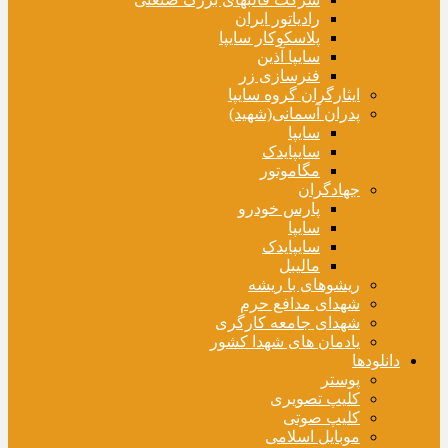
رادیاتور ایران
پلاسکوکار سایپا
سایپا آذین
فنرسازی زر
ایثارگران گروه سایپا
پدران آسمانی(شهید)
سایپا
سایپایدک
مگاموتور
جهادگران
پارس خودرو
سایپا
سایپایدک
مالیبل
ریشوهای با ریشه
شهدای مدافع حرم
شهدای جامعه کارگری
یادمان های شهدا کشور
دانلودها
پوستر
کلیپ تصویری
کلیپ صوتی
موبایل اسلامی