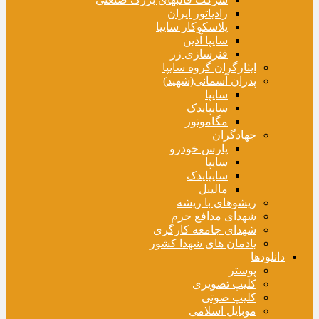
رادیاتور ایران
پلاسکوکار سایپا
سایپا آذین
فنرسازی زر
ایثارگران گروه سایپا
پدران آسمانی(شهید)
سایپا
سایپایدک
مگاموتور
جهادگران
پارس خودرو
سایپا
سایپایدک
مالیبل
ریشوهای با ریشه
شهدای مدافع حرم
شهدای جامعه کارگری
یادمان های شهدا کشور
دانلودها
پوستر
کلیپ تصویری
کلیپ صوتی
موبایل اسلامی