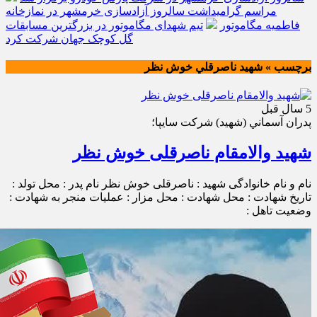
مراسم گرامیداشت سالروز آزادسازی خرمشهر در نمازخانه
فاطمیه مگاموتور
تیم شهدای مگاموتور در بزرگترین مسابقات
گل کوچک جهان شرکت کرد
برچسب » شهيد ناصرقلي خوش نظر
5 سال قبل
پدران آسماني (شهيد) شركت سايپا؛
شهید والامقام ناصرقلی خوش نظر
نام و نام خانوادگی شهید : ناصرقلی خوش نظر نام پدر : محل تولد :
تاریخ شهادت : محل شهادت : محل مزار : عملیات منجر به شهادت :
وضعیت تاهل :