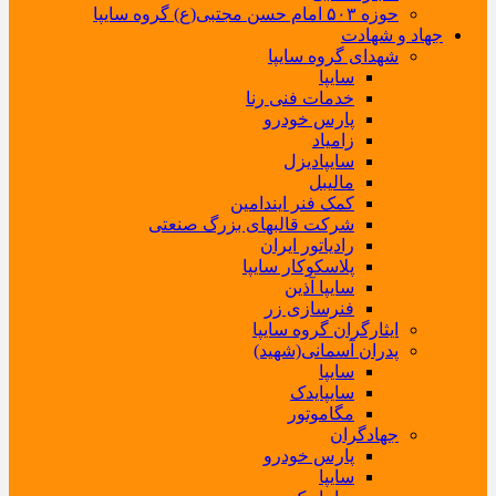
حوزه ۵۰۳ امام حسن مجتبی(ع) گروه سایپا
جهاد و شهادت
شهدای گروه سایپا
سایپا
خدمات فنی رنا
پارس خودرو
زامیاد
سایپادیزل
مالیبل
کمک فنر ایندامین
شرکت قالبهای بزرگ صنعتی
رادیاتور ایران
پلاسکوکار سایپا
سایپا آذین
فنرسازی زر
ایثارگران گروه سایپا
پدران آسمانی(شهید)
سایپا
سایپایدک
مگاموتور
جهادگران
پارس خودرو
سایپا