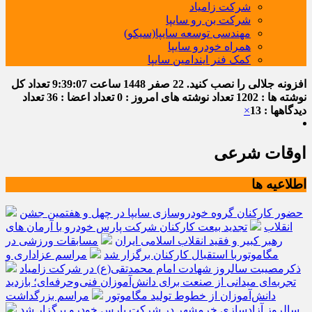
شرکت زامیاد
شرکت بن رو سایپا
مهندسی توسعه سایپا(سیکو)
همراه خودرو سایپا
کمک فنر ایندامین سایپا
افزونه جلالی را نصب کنید.
22 صفر 1448
ساعت
9:39:07
تعداد کل
نوشته ها : 1202
تعداد نوشته های امروز : 0
تعداد اعضا : 36
تعداد
دیدگاهها : 13
×
اوقات شرعی
اطلاعیه ها
حضور کارکنان گروه خودروسازی سایپا در چهل و هفتمین جشن
انقلاب
تجدید بیعت کارکنان شرکت پارس خودرو با آرمان های
رهبر کبیر و فقید انقلاب اسلامی ایران
مسابقات ورزشی در
مگاموتوربا استقبال کارکنان برگزار شد
مراسم عزاداری و
ذکرمصیبت سالروز شهادت امام محمدتقی(ع) در شرکت زامیاد
تجربه‌ای میدانی از صنعت برای دانش‌آموزان فنی‌وحرفه‌ای؛ بازدید
دانش‌آموزان از خطوط تولید مگاموتور
مراسم بزرگداشت
سالروز آزادسازی خرمشهر در شرکت پارس خودرو برگزار شد