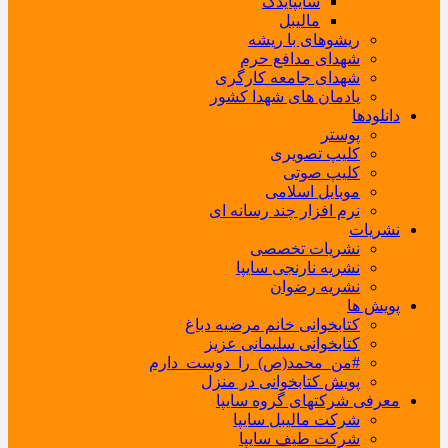
سایپایدک
مالیبل
ریشوهای با ریشه
شهدای مدافع حرم
شهدای جامعه کارگری
یادمان های شهدا کشور
دانلودها
پوستر
کلیپ تصویری
کلیپ صوتی
موبایل اسلامی
نرم افزار چند رسانه ای
نشریات
نشریات تخصصی
نشریه نارنجی سایپا
نشریه رضوان
پویش ها
کتابخوانی خانم مرضیه دباغ
کتابخوانی سلیمانی عزیز
#من_محمد(ص)_را_دوست_دارم
پویش کتابخوانی در منزل
معرفی شرکتهای گروه سایپا
شرکت مالیبل سایپا
شرکت طیف سایپا