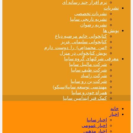
نرم افزار چند رسانه ای
نشریات
نشریات تخصصی
نشریه نارنجی سایپا
نشریه رضوان
پویش ها
کتابخوانی خانم مرضیه دباغ
کتابخوانی سلیمانی عزیز
#من_محمد(ص)_را_دوست_دارم
پویش کتابخوانی در منزل
معرفی شرکتهای گروه سایپا
شرکت مالیبل سایپا
شرکت طیف سایپا
شرکت زامیاد
شرکت بن رو سایپا
مهندسی توسعه سایپا(سیکو)
همراه خودرو سایپا
کمک فنر ایندامین سایپا
خانه
اخبار
اخبار سایپا
اخبار عمومی
اخبار مذهبی