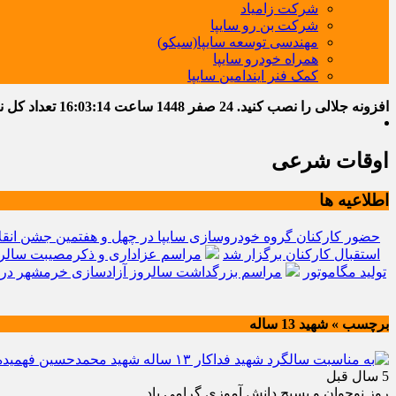
شرکت زامیاد
شرکت بن رو سایپا
مهندسی توسعه سایپا(سیکو)
همراه خودرو سایپا
کمک فنر ایندامین سایپا
افزونه جلالی را نصب کنید.
24 صفر 1448
ساعت
16:03:15
تعداد کل نوشت
اوقات شرعی
اطلاعیه ها
حضور کارکنان گروه خودروسازی سایپا در چهل و هفتمین جشن انقل
استقبال کارکنان برگزار شد
مراسم عزاداری و ذکرمصیبت سالرو
تولید مگاموتور
مراسم بزرگداشت سالروز آزادسازی خرمشهر در 
برچسب » شهيد 13 ساله
5 سال قبل
روز نوجوان و بسيج دانش آموزي گرامي باد.