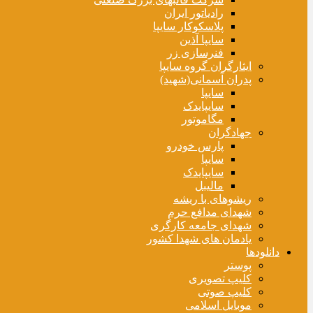
رادیاتور ایران
پلاسکوکار سایپا
سایپا آذین
فنرسازی زر
ایثارگران گروه سایپا
پدران آسمانی(شهید)
سایپا
سایپایدک
مگاموتور
جهادگران
پارس خودرو
سایپا
سایپایدک
مالیبل
ریشوهای با ریشه
شهدای مدافع حرم
شهدای جامعه کارگری
یادمان های شهدا کشور
دانلودها
پوستر
کلیپ تصویری
کلیپ صوتی
موبایل اسلامی