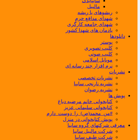
سایپایدک
مالیبل
ریشوهای با ریشه
شهدای مدافع حرم
شهدای جامعه کارگری
یادمان های شهدا کشور
دانلودها
پوستر
کلیپ تصویری
کلیپ صوتی
موبایل اسلامی
نرم افزار چند رسانه ای
نشریات
نشریات تخصصی
نشریه نارنجی سایپا
نشریه رضوان
پویش ها
کتابخوانی خانم مرضیه دباغ
کتابخوانی سلیمانی عزیز
#من_محمد(ص)_را_دوست_دارم
پویش کتابخوانی در منزل
معرفی شرکتهای گروه سایپا
شرکت مالیبل سایپا
شرکت طیف سایپا