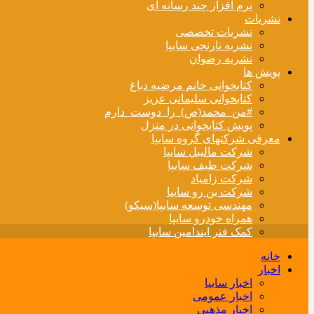
نرم افزار چند رسانه ای
نشریات
نشریات تخصصی
نشریه نارنجی سایپا
نشریه رضوان
پویش ها
کتابخوانی خانم مرضیه دباغ
کتابخوانی سلیمانی عزیز
#من_محمد(ص)_را_دوست_دارم
پویش کتابخوانی در منزل
معرفی شرکتهای گروه سایپا
شرکت مالیبل سایپا
شرکت طیف سایپا
شرکت زامیاد
شرکت بن رو سایپا
مهندسی توسعه سایپا(سیکو)
همراه خودرو سایپا
کمک فنر ایندامین سایپا
خانه
اخبار
اخبار سایپا
اخبار عمومی
اخبار مذهبی