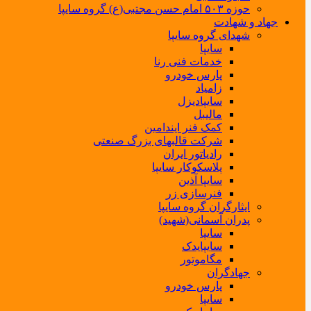
حوزه ۵۰۳ امام حسن مجتبی(ع) گروه سایپا
جهاد و شهادت
شهدای گروه سایپا
سایپا
خدمات فنی رنا
پارس خودرو
زامیاد
سایپادیزل
مالیبل
کمک فنر ایندامین
شرکت قالبهای بزرگ صنعتی
رادیاتور ایران
پلاسکوکار سایپا
سایپا آذین
فنرسازی زر
ایثارگران گروه سایپا
پدران آسمانی(شهید)
سایپا
سایپایدک
مگاموتور
جهادگران
پارس خودرو
سایپا