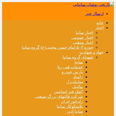
ارسال خبر
خانه
اخبار
اخبار سایپا
اخبار عمومی
اخبار مذهبی
حوزه ۵۰۳ امام حسن مجتبی(ع) گروه سایپا
جهاد و شهادت
شهدای گروه سایپا
سایپا
خدمات فنی رنا
پارس خودرو
زامیاد
سایپادیزل
مالیبل
کمک فنر ایندامین
شرکت قالبهای بزرگ صنعتی
رادیاتور ایران
پلاسکوکار سایپا
سایپا آذین