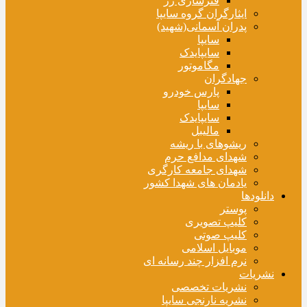
فنرسازی زر
ایثارگران گروه سایپا
پدران آسمانی(شهید)
سایپا
سایپایدک
مگاموتور
جهادگران
پارس خودرو
سایپا
سایپایدک
مالیبل
ریشوهای با ریشه
شهدای مدافع حرم
شهدای جامعه کارگری
یادمان های شهدا کشور
دانلودها
پوستر
کلیپ تصویری
کلیپ صوتی
موبایل اسلامی
نرم افزار چند رسانه ای
نشریات
نشریات تخصصی
نشریه نارنجی سایپا