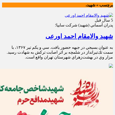
برچسب » شهید،
5 سال قبل
پدران آسماني (شهيد) شركت سايپا؛
شهید والامقام احمد اورعی
به عنوان بسيجي در جبهه حضور يافت. سي و يكم تير ۱۳۶۷، با
سمت تك‌تيرانداز در شلمچه بر اثر اصابت تركش به شهادت رسيد.
مزار وي در بهشت‌زهراي شهرستان تهران واقع است.