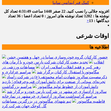
کمک فنر ایندامین سایپا
افزونه جلالی را نصب کنید.
22 صفر 1448
ساعت
4:31:50
تعداد کل
نوشته ها : 1202
تعداد نوشته های امروز : 0
تعداد اعضا : 36
تعداد
دیدگاهها : 13
×
اوقات شرعی
اطلاعیه ها
حضور کارکنان گروه خودروسازی سایپا در چهل و هفتمین جشن
انقلاب
تجدید بیعت کارکنان شرکت پارس خودرو با آرمان های
رهبر کبیر و فقید انقلاب اسلامی ایران
مسابقات ورزشی در
مگاموتوربا استقبال کارکنان برگزار شد
مراسم عزاداری و
ذکرمصیبت سالروز شهادت امام محمدتقی(ع) در شرکت زامیاد
تجربه‌ای میدانی از صنعت برای دانش‌آموزان فنی‌وحرفه‌ای؛ بازدید
دانش‌آموزان از خطوط تولید مگاموتور
مراسم بزرگداشت
سالروز آزادسازی خرمشهر در شرکت پارس خودرو برگزار شد
مراسم گرامیداشت سالروز آزادسازی خرمشهر در نمازخانه
فاطمیه مگاموتور
تیم شهدای مگاموتور در بزرگترین مسابقات
گل کوچک جهان شرکت کرد