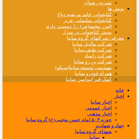
نشریه رضوان
پویش ها
کتابخوانی خانم مرضیه دباغ
کتابخوانی سلیمانی عزیز
#من_محمد(ص)_را_دوست_دارم
پویش کتابخوانی در منزل
معرفی شرکتهای گروه سایپا
شرکت مالیبل سایپا
شرکت طیف سایپا
شرکت زامیاد
شرکت بن رو سایپا
مهندسی توسعه سایپا(سیکو)
همراه خودرو سایپا
کمک فنر ایندامین سایپا
خانه
اخبار
اخبار سایپا
اخبار عمومی
اخبار مذهبی
حوزه ۵۰۳ امام حسن مجتبی(ع) گروه سایپا
جهاد و شهادت
شهدای گروه سایپا
سایپا