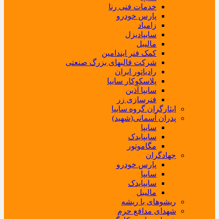
خدمات فنی رنا
پارس خودرو
زامیاد
سایپادیزل
مالیبل
کمک فنر ایندامین
شرکت قالبهای بزرگ صنعتی
رادیاتور ایران
پلاسکوکار سایپا
سایپا آذین
فنرسازی زر
ایثارگران گروه سایپا
پدران آسمانی(شهید)
سایپا
سایپایدک
مگاموتور
جهادگران
پارس خودرو
سایپا
سایپایدک
مالیبل
ریشوهای با ریشه
شهدای مدافع حرم