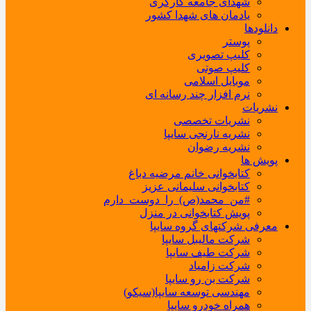
شهدای جامعه کارگری
یادمان های شهدا کشور
دانلودها
پوستر
کلیپ تصویری
کلیپ صوتی
موبایل اسلامی
نرم افزار چند رسانه ای
نشریات
نشریات تخصصی
نشریه نارنجی سایپا
نشریه رضوان
پویش ها
کتابخوانی خانم مرضیه دباغ
کتابخوانی سلیمانی عزیز
#من_محمد(ص)_را_دوست_دارم
پویش کتابخوانی در منزل
معرفی شرکتهای گروه سایپا
شرکت مالیبل سایپا
شرکت طیف سایپا
شرکت زامیاد
شرکت بن رو سایپا
مهندسی توسعه سایپا(سیکو)
همراه خودرو سایپا