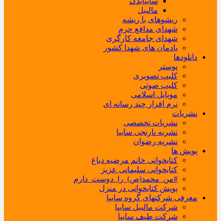
سایپایدک
مالیبل
ریشوهای با ریشه
شهدای مدافع حرم
شهدای جامعه کارگری
یادمان های شهدا کشور
دانلودها
پوستر
کلیپ تصویری
کلیپ صوتی
موبایل اسلامی
نرم افزار چند رسانه ای
نشریات
نشریات تخصصی
نشریه نارنجی سایپا
نشریه رضوان
پویش ها
کتابخوانی خانم مرضیه دباغ
کتابخوانی سلیمانی عزیز
#من_محمد(ص)_را_دوست_دارم
پویش کتابخوانی در منزل
معرفی شرکتهای گروه سایپا
شرکت مالیبل سایپا
شرکت طیف سایپا