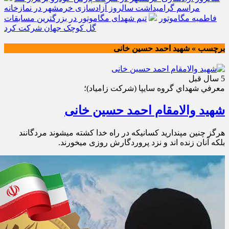
مراسم گرامیداشت سالروز آزادسازی خرمشهر در نمازخانه
فاطمیه مگاموتور
تیم شهدای مگاموتور در بزرگترین مسابقات
گل کوچک جهان شرکت کرد
برچسب » شهید احمد حسین خانی
5 سال قبل
معرفي شهداي گروه سايپا (شركت زامياد)؛
شهید والامقام احمد حسین خانی
هرگز چنین مپندارید کسانیکه در راه خدا کشته میشوند مردگانند
بلکه آنان زنده اند و نزد پروردگارش روزی میخورند.