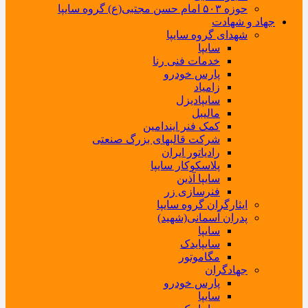
حوزه ۵۰۳ امام حسن مجتبی(ع) گروه سایپا
جهاد و شهادت
شهدای گروه سایپا
سایپا
خدمات فنی رنا
پارس خودرو
زامیاد
سایپادیزل
مالیبل
کمک فنر ایندامین
شرکت قالبهای بزرگ صنعتی
رادیاتور ایران
پلاسکوکار سایپا
سایپا آذین
فنرسازی زر
ایثارگران گروه سایپا
پدران آسمانی(شهید)
سایپا
سایپایدک
مگاموتور
جهادگران
پارس خودرو
سایپا