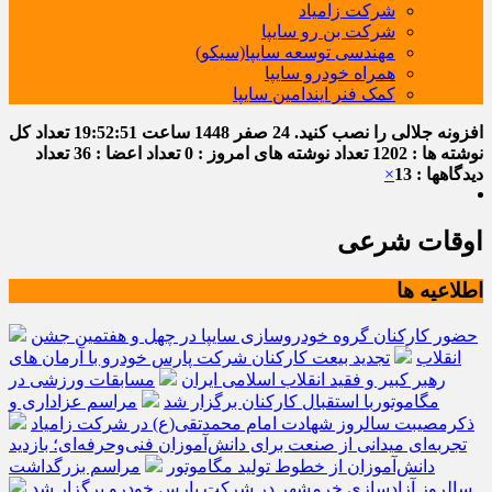
شرکت زامیاد
شرکت بن رو سایپا
مهندسی توسعه سایپا(سیکو)
همراه خودرو سایپا
کمک فنر ایندامین سایپا
افزونه جلالی را نصب کنید.
24 صفر 1448
ساعت
19:52:52
تعداد کل
نوشته ها : 1202
تعداد نوشته های امروز : 0
تعداد اعضا : 36
تعداد
دیدگاهها : 13
×
اوقات شرعی
اطلاعیه ها
حضور کارکنان گروه خودروسازی سایپا در چهل و هفتمین جشن
انقلاب
تجدید بیعت کارکنان شرکت پارس خودرو با آرمان های
رهبر کبیر و فقید انقلاب اسلامی ایران
مسابقات ورزشی در
مگاموتوربا استقبال کارکنان برگزار شد
مراسم عزاداری و
ذکرمصیبت سالروز شهادت امام محمدتقی(ع) در شرکت زامیاد
تجربه‌ای میدانی از صنعت برای دانش‌آموزان فنی‌وحرفه‌ای؛ بازدید
دانش‌آموزان از خطوط تولید مگاموتور
مراسم بزرگداشت
سالروز آزادسازی خرمشهر در شرکت پارس خودرو برگزار شد