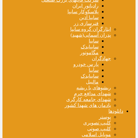
رادیاتور ایران
پلاسکوکار سایپا
سایپا آذین
فنرسازی زر
ایثارگران گروه سایپا
پدران آسمانی(شهید)
سایپا
سایپایدک
مگاموتور
جهادگران
پارس خودرو
سایپا
سایپایدک
مالیبل
ریشوهای با ریشه
شهدای مدافع حرم
شهدای جامعه کارگری
یادمان های شهدا کشور
دانلودها
پوستر
کلیپ تصویری
کلیپ صوتی
موبایل اسلامی