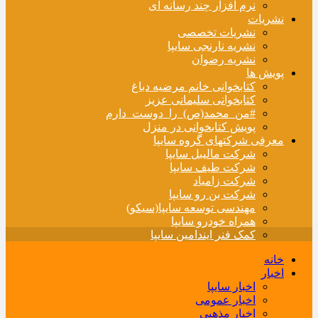
نرم افزار چند رسانه ای
نشریات
نشریات تخصصی
نشریه نارنجی سایپا
نشریه رضوان
پویش ها
کتابخوانی خانم مرضیه دباغ
کتابخوانی سلیمانی عزیز
#من_محمد(ص)_را_دوست_دارم
پویش کتابخوانی در منزل
معرفی شرکتهای گروه سایپا
شرکت مالیبل سایپا
شرکت طیف سایپا
شرکت زامیاد
شرکت بن رو سایپا
مهندسی توسعه سایپا(سیکو)
همراه خودرو سایپا
کمک فنر ایندامین سایپا
خانه
اخبار
اخبار سایپا
اخبار عمومی
اخبار مذهبی