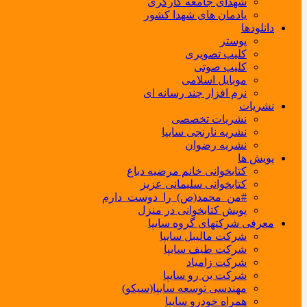
شهدای جامعه کارگری
یادمان های شهدا کشور
دانلودها
پوستر
کلیپ تصویری
کلیپ صوتی
موبایل اسلامی
نرم افزار چند رسانه ای
نشریات
نشریات تخصصی
نشریه نارنجی سایپا
نشریه رضوان
پویش ها
کتابخوانی خانم مرضیه دباغ
کتابخوانی سلیمانی عزیز
#من_محمد(ص)_را_دوست_دارم
پویش کتابخوانی در منزل
معرفی شرکتهای گروه سایپا
شرکت مالیبل سایپا
شرکت طیف سایپا
شرکت زامیاد
شرکت بن رو سایپا
مهندسی توسعه سایپا(سیکو)
همراه خودرو سایپا