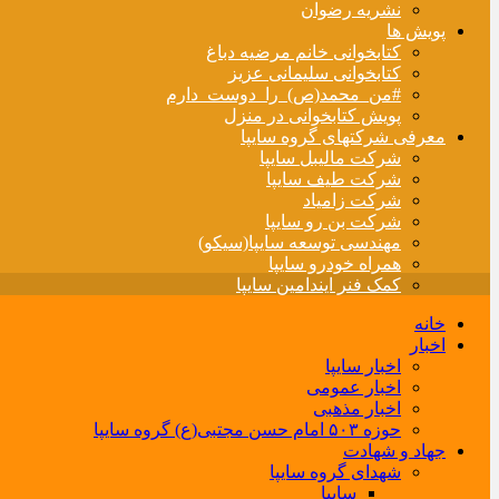
نشریه رضوان
پویش ها
کتابخوانی خانم مرضیه دباغ
کتابخوانی سلیمانی عزیز
#من_محمد(ص)_را_دوست_دارم
پویش کتابخوانی در منزل
معرفی شرکتهای گروه سایپا
شرکت مالیبل سایپا
شرکت طیف سایپا
شرکت زامیاد
شرکت بن رو سایپا
مهندسی توسعه سایپا(سیکو)
همراه خودرو سایپا
کمک فنر ایندامین سایپا
خانه
اخبار
اخبار سایپا
اخبار عمومی
اخبار مذهبی
حوزه ۵۰۳ امام حسن مجتبی(ع) گروه سایپا
جهاد و شهادت
شهدای گروه سایپا
سایپا