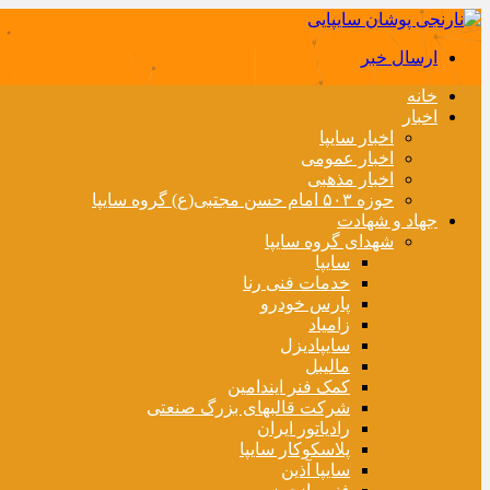
ارسال خبر
خانه
اخبار
اخبار سایپا
اخبار عمومی
اخبار مذهبی
حوزه ۵۰۳ امام حسن مجتبی(ع) گروه سایپا
جهاد و شهادت
شهدای گروه سایپا
سایپا
خدمات فنی رنا
پارس خودرو
زامیاد
سایپادیزل
مالیبل
کمک فنر ایندامین
شرکت قالبهای بزرگ صنعتی
رادیاتور ایران
پلاسکوکار سایپا
سایپا آذین