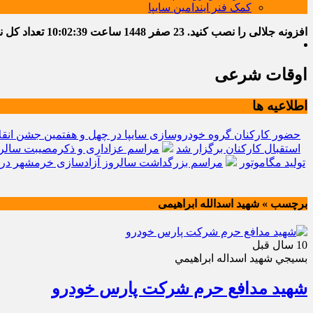
کمک فنر ایندامین سایپا
افزونه جلالی را نصب کنید.
23 صفر 1448
ساعت
10:02:40
تعداد کل نوشت
اوقات شرعی
اطلاعیه ها
حضور کارکنان گروه خودروسازی سایپا در چهل و هفتمین جشن انقل
استقبال کارکنان برگزار شد
مراسم عزاداری و ذکرمصیبت سالرو
تولید مگاموتور
مراسم بزرگداشت سالروز آزادسازی خرمشهر در 
برچسب » شهید اسدالله ابراهیمی
10 سال قبل
بسيجي شهيد اسداله ابراهيمي
شهید مدافع حرم شرکت پارس خودرو