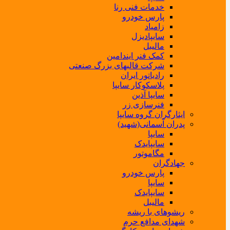
خدمات فنی رنا
پارس خودرو
زامیاد
سایپادیزل
مالیبل
کمک فنر ایندامین
شرکت قالبهای بزرگ صنعتی
رادیاتور ایران
پلاسکوکار سایپا
سایپا آذین
فنرسازی زر
ایثارگران گروه سایپا
پدران آسمانی(شهید)
سایپا
سایپایدک
مگاموتور
جهادگران
پارس خودرو
سایپا
سایپایدک
مالیبل
ریشوهای با ریشه
شهدای مدافع حرم