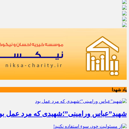
یاد شهدا
شهید”عباس ورامینی”؛شهیدی که مرد عمل بو