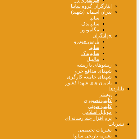
فنرسازی زر
ایثارگران گروه سایپا
پدران آسمانی(شهید)
سایپا
سایپایدک
مگاموتور
جهادگران
پارس خودرو
سایپا
سایپایدک
مالیبل
ریشوهای با ریشه
شهدای مدافع حرم
شهدای جامعه کارگری
یادمان های شهدا کشور
دانلودها
پوستر
کلیپ تصویری
کلیپ صوتی
موبایل اسلامی
نرم افزار چند رسانه ای
نشریات
نشریات تخصصی
نشریه نارنجی سایپا