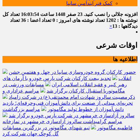
کمک فنر ایندامین سایپا
افزونه جلالی را نصب کنید.
23 صفر 1448
ساعت
16:03:55
تعداد کل
نوشته ها : 1202
تعداد نوشته های امروز : 0
تعداد اعضا : 36
تعداد
دیدگاهها : 13
×
اوقات شرعی
اطلاعیه ها
حضور کارکنان گروه خودروسازی سایپا در چهل و هفتمین جشن
انقلاب
تجدید بیعت کارکنان شرکت پارس خودرو با آرمان های
رهبر کبیر و فقید انقلاب اسلامی ایران
مسابقات ورزشی در
مگاموتوربا استقبال کارکنان برگزار شد
مراسم عزاداری و
ذکرمصیبت سالروز شهادت امام محمدتقی(ع) در شرکت زامیاد
تجربه‌ای میدانی از صنعت برای دانش‌آموزان فنی‌وحرفه‌ای؛ بازدید
دانش‌آموزان از خطوط تولید مگاموتور
مراسم بزرگداشت
سالروز آزادسازی خرمشهر در شرکت پارس خودرو برگزار شد
مراسم گرامیداشت سالروز آزادسازی خرمشهر در نمازخانه
فاطمیه مگاموتور
تیم شهدای مگاموتور در بزرگترین مسابقات
گل کوچک جهان شرکت کرد