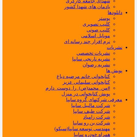
شهدای جامعه کارگری
یادمان های شهدا کشور
دانلودها
پوستر
کلیپ تصویری
کلیپ صوتی
موبایل اسلامی
نرم افزار چند رسانه ای
نشریات
نشریات تخصصی
نشریه نارنجی سایپا
نشریه رضوان
پویش ها
کتابخوانی خانم مرضیه دباغ
کتابخوانی سلیمانی عزیز
#من_محمد(ص)_را_دوست_دارم
پویش کتابخوانی در منزل
معرفی شرکتهای گروه سایپا
شرکت مالیبل سایپا
شرکت طیف سایپا
شرکت زامیاد
شرکت بن رو سایپا
مهندسی توسعه سایپا(سیکو)
همراه خودرو سایپا