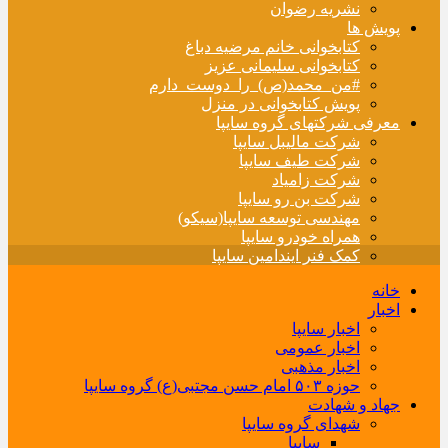
نشریه رضوان
پویش ها
کتابخوانی خانم مرضیه دباغ
کتابخوانی سلیمانی عزیز
#من_محمد(ص)_را_دوست_دارم
پویش کتابخوانی در منزل
معرفی شرکتهای گروه سایپا
شرکت مالیبل سایپا
شرکت طیف سایپا
شرکت زامیاد
شرکت بن رو سایپا
مهندسی توسعه سایپا(سیکو)
همراه خودرو سایپا
کمک فنر ایندامین سایپا
خانه
اخبار
اخبار سایپا
اخبار عمومی
اخبار مذهبی
حوزه ۵۰۳ امام حسن مجتبی(ع) گروه سایپا
جهاد و شهادت
شهدای گروه سایپا
سایپا