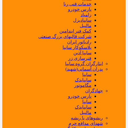
خدمات فنی رنا
پارس خودرو
زامیاد
سایپادیزل
مالیبل
کمک فنر ایندامین
شرکت قالبهای بزرگ صنعتی
رادیاتور ایران
پلاسکوکار سایپا
سایپا آذین
فنرسازی زر
ایثارگران گروه سایپا
پدران آسمانی(شهید)
سایپا
سایپایدک
مگاموتور
جهادگران
پارس خودرو
سایپا
سایپایدک
مالیبل
ریشوهای با ریشه
شهدای مدافع حرم