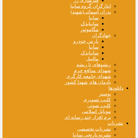
فنرسازی زر
ایثارگران گروه سایپا
پدران آسمانی(شهید)
سایپا
سایپایدک
مگاموتور
جهادگران
پارس خودرو
سایپا
سایپایدک
مالیبل
ریشوهای با ریشه
شهدای مدافع حرم
شهدای جامعه کارگری
یادمان های شهدا کشور
دانلودها
پوستر
کلیپ تصویری
کلیپ صوتی
موبایل اسلامی
نرم افزار چند رسانه ای
نشریات
نشریات تخصصی
نشریه نارنجی سایپا