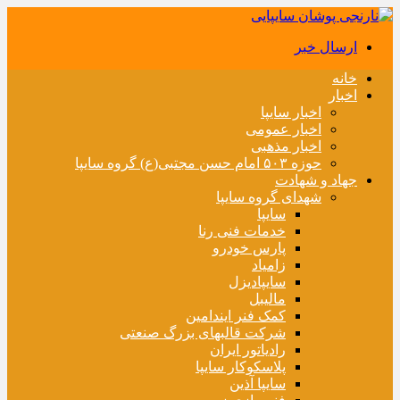
ارسال خبر
خانه
اخبار
اخبار سایپا
اخبار عمومی
اخبار مذهبی
حوزه ۵۰۳ امام حسن مجتبی(ع) گروه سایپا
جهاد و شهادت
شهدای گروه سایپا
سایپا
خدمات فنی رنا
پارس خودرو
زامیاد
سایپادیزل
مالیبل
کمک فنر ایندامین
شرکت قالبهای بزرگ صنعتی
رادیاتور ایران
پلاسکوکار سایپا
سایپا آذین