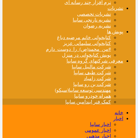
نرم افزار چند رسانه ای
نشریات
نشریات تخصصی
نشریه نارنجی سایپا
نشریه رضوان
پویش ها
کتابخوانی خانم مرضیه دباغ
کتابخوانی سلیمانی عزیز
#من_محمد(ص)_را_دوست_دارم
پویش کتابخوانی در منزل
معرفی شرکتهای گروه سایپا
شرکت مالیبل سایپا
شرکت طیف سایپا
شرکت زامیاد
شرکت بن رو سایپا
مهندسی توسعه سایپا(سیکو)
همراه خودرو سایپا
کمک فنر ایندامین سایپا
خانه
اخبار
اخبار سایپا
اخبار عمومی
اخبار مذهبی