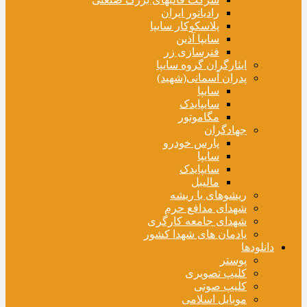
رادیاتور ایران
پلاسکوکار سایپا
سایپا آذین
فنرسازی زر
ایثارگران گروه سایپا
پدران آسمانی(شهید)
سایپا
سایپایدک
مگاموتور
جهادگران
پارس خودرو
سایپا
سایپایدک
مالیبل
ریشوهای با ریشه
شهدای مدافع حرم
شهدای جامعه کارگری
یادمان های شهدا کشور
دانلودها
پوستر
کلیپ تصویری
کلیپ صوتی
موبایل اسلامی