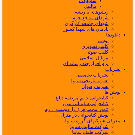
سایپایدک
مالیبل
ریشوهای با ریشه
شهدای مدافع حرم
شهدای جامعه کارگری
یادمان های شهدا کشور
دانلودها
پوستر
کلیپ تصویری
کلیپ صوتی
موبایل اسلامی
نرم افزار چند رسانه ای
نشریات
نشریات تخصصی
نشریه نارنجی سایپا
نشریه رضوان
پویش ها
کتابخوانی خانم مرضیه دباغ
کتابخوانی سلیمانی عزیز
#من_محمد(ص)_را_دوست_دارم
پویش کتابخوانی در منزل
معرفی شرکتهای گروه سایپا
شرکت مالیبل سایپا
شرکت طیف سایپا