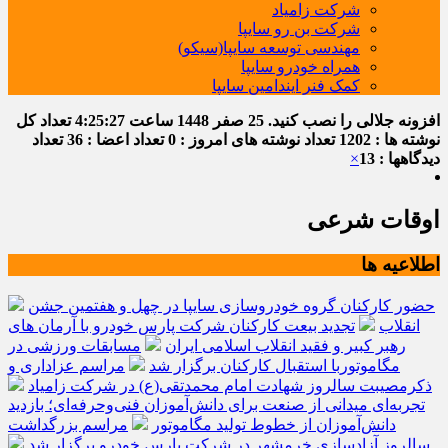
شرکت زامیاد
شرکت بن رو سایپا
مهندسی توسعه سایپا(سیکو)
همراه خودرو سایپا
کمک فنر ایندامین سایپا
افزونه جلالی را نصب کنید.
25 صفر 1448
ساعت
4:25:28
تعداد کل
نوشته ها : 1202
تعداد نوشته های امروز : 0
تعداد اعضا : 36
تعداد
دیدگاهها : 13
×
اوقات شرعی
اطلاعیه ها
حضور کارکنان گروه خودروسازی سایپا در چهل و هفتمین جشن
انقلاب
تجدید بیعت کارکنان شرکت پارس خودرو با آرمان های
رهبر کبیر و فقید انقلاب اسلامی ایران
مسابقات ورزشی در
مگاموتوربا استقبال کارکنان برگزار شد
مراسم عزاداری و
ذکرمصیبت سالروز شهادت امام محمدتقی(ع) در شرکت زامیاد
تجربه‌ای میدانی از صنعت برای دانش‌آموزان فنی‌وحرفه‌ای؛ بازدید
دانش‌آموزان از خطوط تولید مگاموتور
مراسم بزرگداشت
سالروز آزادسازی خرمشهر در شرکت پارس خودرو برگزار شد