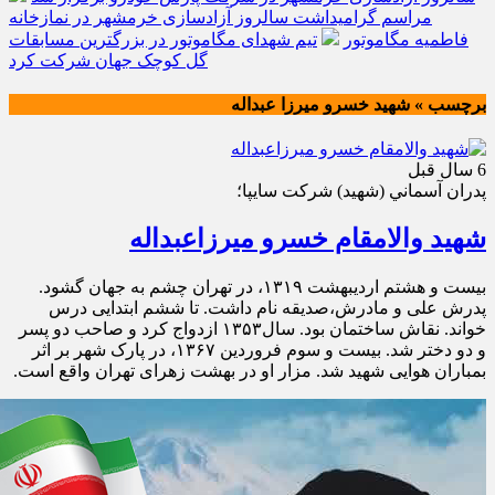
مراسم گرامیداشت سالروز آزادسازی خرمشهر در نمازخانه
فاطمیه مگاموتور
تیم شهدای مگاموتور در بزرگترین مسابقات
گل کوچک جهان شرکت کرد
برچسب » شهید خسرو میرزا عبداله
6 سال قبل
پدران آسماني (شهيد) شركت سايپا؛
شهید والامقام خسرو میرزاعبداله
بیست و هشتم اردیبهشت ۱۳۱۹، در تهران چشم به جهان گشود.
پدرش علی و مادرش،صدیقه نام داشت. تا ششم ابتدایی درس
خواند. نقاش ساختمان بود. سال۱۳۵۳ ازدواج کرد و صاحب دو پسر
و دو دختر شد. بیست و سوم فروردین ۱۳۶۷، در پارک شهر بر اثر
بمباران هوایی شهید شد. مزار او در بهشت زهرای تهران واقع است.