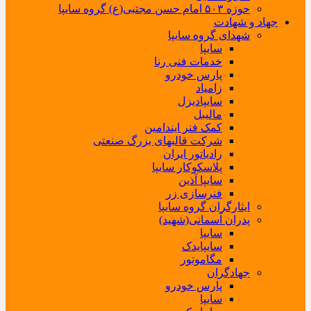
حوزه ۵۰۳ امام حسن مجتبی(ع) گروه سایپا
جهاد و شهادت
شهدای گروه سایپا
سایپا
خدمات فنی رنا
پارس خودرو
زامیاد
سایپادیزل
مالیبل
کمک فنر ایندامین
شرکت قالبهای بزرگ صنعتی
رادیاتور ایران
پلاسکوکار سایپا
سایپا آذین
فنرسازی زر
ایثارگران گروه سایپا
پدران آسمانی(شهید)
سایپا
سایپایدک
مگاموتور
جهادگران
پارس خودرو
سایپا