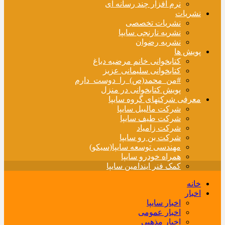
نرم افزار چند رسانه ای
نشریات
نشریات تخصصی
نشریه نارنجی سایپا
نشریه رضوان
پویش ها
کتابخوانی خانم مرضیه دباغ
کتابخوانی سلیمانی عزیز
#من_محمد(ص)_را_دوست_دارم
پویش کتابخوانی در منزل
معرفی شرکتهای گروه سایپا
شرکت مالیبل سایپا
شرکت طیف سایپا
شرکت زامیاد
شرکت بن رو سایپا
مهندسی توسعه سایپا(سیکو)
همراه خودرو سایپا
کمک فنر ایندامین سایپا
خانه
اخبار
اخبار سایپا
اخبار عمومی
اخبار مذهبی