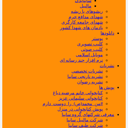
سایپایدک
مالیبل
ریشوهای با ریشه
شهدای مدافع حرم
شهدای جامعه کارگری
یادمان های شهدا کشور
دانلودها
پوستر
کلیپ تصویری
کلیپ صوتی
موبایل اسلامی
نرم افزار چند رسانه ای
نشریات
نشریات تخصصی
نشریه نارنجی سایپا
نشریه رضوان
پویش ها
کتابخوانی خانم مرضیه دباغ
کتابخوانی سلیمانی عزیز
#من_محمد(ص)_را_دوست_دارم
پویش کتابخوانی در منزل
معرفی شرکتهای گروه سایپا
شرکت مالیبل سایپا
شرکت طیف سایپا