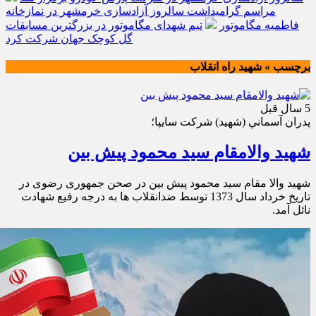
مراسم گرامیداشت سالروز آزادسازی خرمشهر در نمازخانه
فاطمیه مگاموتور
تیم شهدای مگاموتور در بزرگترین مسابقات
گل کوچک جهان شرکت کرد
برچسب » شهید راه انقلاب
5 سال قبل
پدران آسماني (شهيد) شركت سايپا؛
شهید والامقام سید محمود پیش بین
شهید والا مقام سید محمود پیش بین در صحن جمهوری رضوی در
تاریخ خرداد سال 1373 توسط ضدانقلاب ها به درجه رفیع شهادت
نائل آمد.