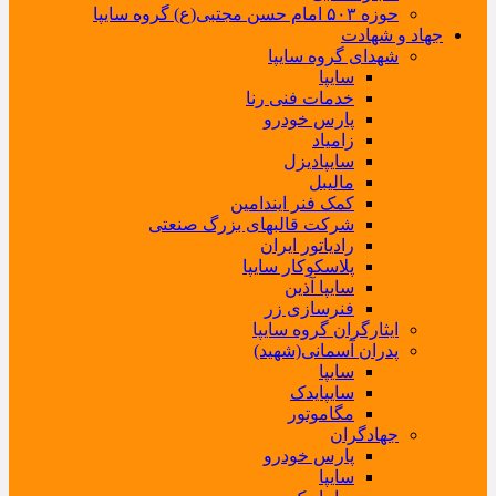
حوزه ۵۰۳ امام حسن مجتبی(ع) گروه سایپا
جهاد و شهادت
شهدای گروه سایپا
سایپا
خدمات فنی رنا
پارس خودرو
زامیاد
سایپادیزل
مالیبل
کمک فنر ایندامین
شرکت قالبهای بزرگ صنعتی
رادیاتور ایران
پلاسکوکار سایپا
سایپا آذین
فنرسازی زر
ایثارگران گروه سایپا
پدران آسمانی(شهید)
سایپا
سایپایدک
مگاموتور
جهادگران
پارس خودرو
سایپا