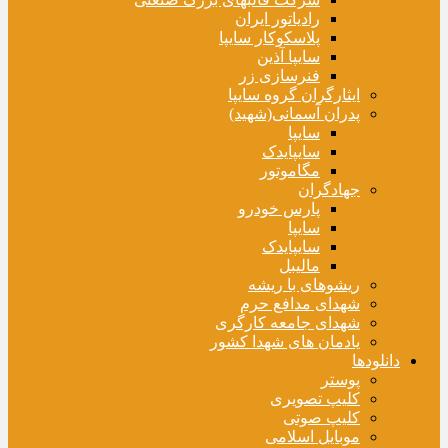
رادیاتور ایران
پلاسکوکار سایپا
سایپا آذین
فنرسازی زر
ایثارگران گروه سایپا
پدران آسمانی(شهید)
سایپا
سایپایدک
مگاموتور
جهادگران
پارس خودرو
سایپا
سایپایدک
مالیبل
ریشوهای با ریشه
شهدای مدافع حرم
شهدای جامعه کارگری
یادمان های شهدا کشور
دانلودها
پوستر
کلیپ تصویری
کلیپ صوتی
موبایل اسلامی