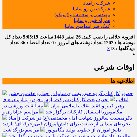
شرکت زامیاد
شرکت بن رو سایپا
مهندسی توسعه سایپا(سیکو)
همراه خودرو سایپا
کمک فنر ایندامین سایپا
افزونه جلالی را نصب کنید.
26 صفر 1448
ساعت
5:05:19
تعداد کل
نوشته ها : 1202
تعداد نوشته های امروز : 0
تعداد اعضا : 36
تعداد
دیدگاهها : 13
×
اوقات شرعی
اطلاعیه ها
حضور کارکنان گروه خودروسازی سایپا در چهل و هفتمین جشن
انقلاب
تجدید بیعت کارکنان شرکت پارس خودرو با آرمان های
رهبر کبیر و فقید انقلاب اسلامی ایران
مسابقات ورزشی در
مگاموتوربا استقبال کارکنان برگزار شد
مراسم عزاداری و
ذکرمصیبت سالروز شهادت امام محمدتقی(ع) در شرکت زامیاد
تجربه‌ای میدانی از صنعت برای دانش‌آموزان فنی‌وحرفه‌ای؛ بازدید
دانش‌آموزان از خطوط تولید مگاموتور
مراسم بزرگداشت
سالروز آزادسازی خرمشهر در شرکت پارس خودرو برگزار شد