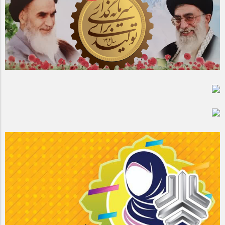
مراسم بزرگداشت سالروز آزادسازی خرمشهر در شرکت پارس خودرو
برگزار شد
مراسم گرامیداشت سالروز آزادسازی خرمشهر در نمازخانه فاطمیه
مگاموتور
تیم شهدای مگاموتور در بزرگترین مسابقات گل کوچک جهان شرکت
کرد