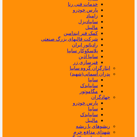
خدمات فنی رنا
پارس خودرو
زامیاد
سایپادیزل
مالیبل
کمک فنر ایندامین
شرکت قالبهای بزرگ صنعتی
رادیاتور ایران
پلاسکوکار سایپا
سایپا آذین
فنرسازی زر
ایثارگران گروه سایپا
پدران آسمانی(شهید)
سایپا
سایپایدک
مگاموتور
جهادگران
پارس خودرو
سایپا
سایپایدک
مالیبل
ریشوهای با ریشه
شهدای مدافع حرم