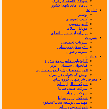
شهدای جامعه کارگری
یادمان های شهدا کشور
دانلودها
پوستر
کلیپ تصویری
کلیپ صوتی
موبایل اسلامی
نرم افزار چند رسانه ای
نشریات
نشریات تخصصی
نشریه نارنجی سایپا
نشریه رضوان
پویش ها
کتابخوانی خانم مرضیه دباغ
کتابخوانی سلیمانی عزیز
#من_محمد(ص)_را_دوست_دارم
پویش کتابخوانی در منزل
معرفی شرکتهای گروه سایپا
شرکت مالیبل سایپا
شرکت طیف سایپا
شرکت زامیاد
شرکت بن رو سایپا
مهندسی توسعه سایپا(سیکو)
همراه خودرو سایپا