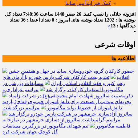
کمک فنر ایندامین سایپا
افزونه جلالی را نصب کنید.
26 صفر 1448
ساعت
7:48:36
تعداد کل
نوشته ها : 1202
تعداد نوشته های امروز : 0
تعداد اعضا : 36
تعداد
دیدگاهها : 13
×
اوقات شرعی
اطلاعیه ها
حضور کارکنان گروه خودروسازی سایپا در چهل و هفتمین جشن
انقلاب
تجدید بیعت کارکنان شرکت پارس خودرو با آرمان های
رهبر کبیر و فقید انقلاب اسلامی ایران
مسابقات ورزشی در
مگاموتوربا استقبال کارکنان برگزار شد
مراسم عزاداری و
ذکرمصیبت سالروز شهادت امام محمدتقی(ع) در شرکت زامیاد
تجربه‌ای میدانی از صنعت برای دانش‌آموزان فنی‌وحرفه‌ای؛ بازدید
دانش‌آموزان از خطوط تولید مگاموتور
مراسم بزرگداشت
سالروز آزادسازی خرمشهر در شرکت پارس خودرو برگزار شد
مراسم گرامیداشت سالروز آزادسازی خرمشهر در نمازخانه
فاطمیه مگاموتور
تیم شهدای مگاموتور در بزرگترین مسابقات
گل کوچک جهان شرکت کرد