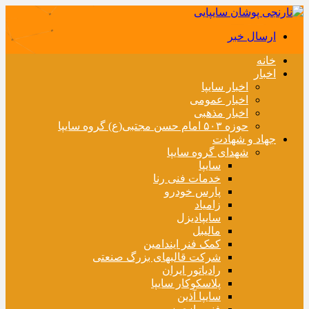
ارسال خبر
خانه
اخبار
اخبار سایپا
اخبار عمومی
اخبار مذهبی
حوزه ۵۰۳ امام حسن مجتبی(ع) گروه سایپا
جهاد و شهادت
شهدای گروه سایپا
سایپا
خدمات فنی رنا
پارس خودرو
زامیاد
سایپادیزل
مالیبل
کمک فنر ایندامین
شرکت قالبهای بزرگ صنعتی
رادیاتور ایران
پلاسکوکار سایپا
سایپا آذین