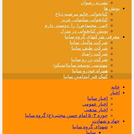
نشریه رضوان
پویش ها
کتابخوانی خانم مرضیه دباغ
کتابخوانی سلیمانی عزیز
#من_محمد(ص)_را_دوست_دارم
پویش کتابخوانی در منزل
معرفی شرکتهای گروه سایپا
شرکت مالیبل سایپا
شرکت طیف سایپا
شرکت زامیاد
شرکت بن رو سایپا
مهندسی توسعه سایپا(سیکو)
همراه خودرو سایپا
کمک فنر ایندامین سایپا
خانه
اخبار
اخبار سایپا
اخبار عمومی
اخبار مذهبی
حوزه ۵۰۳ امام حسن مجتبی(ع) گروه سایپا
جهاد و شهادت
شهدای گروه سایپا
سایپا