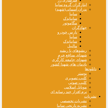
فنرسازی زر
ایثارگران گروه سایپا
پدران آسمانی(شهید)
سایپا
سایپایدک
مگاموتور
جهادگران
پارس خودرو
سایپا
سایپایدک
مالیبل
ریشوهای با ریشه
شهدای مدافع حرم
شهدای جامعه کارگری
یادمان های شهدا کشور
دانلودها
پوستر
کلیپ تصویری
کلیپ صوتی
موبایل اسلامی
نرم افزار چند رسانه ای
نشریات
نشریات تخصصی
نشریه نارنجی سایپا