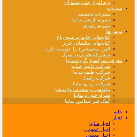
نرم افزار چند رسانه ای
نشریات
نشریات تخصصی
نشریه نارنجی سایپا
نشریه رضوان
پویش ها
کتابخوانی خانم مرضیه دباغ
کتابخوانی سلیمانی عزیز
#من_محمد(ص)_را_دوست_دارم
پویش کتابخوانی در منزل
معرفی شرکتهای گروه سایپا
شرکت مالیبل سایپا
شرکت طیف سایپا
شرکت زامیاد
شرکت بن رو سایپا
مهندسی توسعه سایپا(سیکو)
همراه خودرو سایپا
کمک فنر ایندامین سایپا
خانه
اخبار
اخبار سایپا
اخبار عمومی
اخبار مذهبی