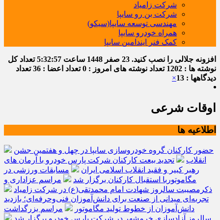
شرکت زامیاد
شرکت بن رو سایپا
مهندسی توسعه سایپا(سیکو)
همراه خودرو سایپا
کمک فنر ایندامین سایپا
افزونه جلالی را نصب کنید.
23 صفر 1448
ساعت
5:32:58
تعداد کل
نوشته ها : 1202
تعداد نوشته های امروز : 0
تعداد اعضا : 36
تعداد
دیدگاهها : 13
×
اوقات شرعی
اطلاعیه ها
حضور کارکنان گروه خودروسازی سایپا در چهل و هفتمین جشن
انقلاب
تجدید بیعت کارکنان شرکت پارس خودرو با آرمان های
رهبر کبیر و فقید انقلاب اسلامی ایران
مسابقات ورزشی در
مگاموتوربا استقبال کارکنان برگزار شد
مراسم عزاداری و
ذکرمصیبت سالروز شهادت امام محمدتقی(ع) در شرکت زامیاد
تجربه‌ای میدانی از صنعت برای دانش‌آموزان فنی‌وحرفه‌ای؛ بازدید
دانش‌آموزان از خطوط تولید مگاموتور
مراسم بزرگداشت
سالروز آزادسازی خرمشهر در شرکت پارس خودرو برگزار شد