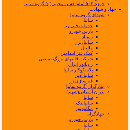
حوزه ۵۰۳ امام حسن مجتبی(ع) گروه سایپا
جهاد و شهادت
شهدای گروه سایپا
سایپا
خدمات فنی رنا
پارس خودرو
زامیاد
سایپادیزل
مالیبل
کمک فنر ایندامین
شرکت قالبهای بزرگ صنعتی
رادیاتور ایران
پلاسکوکار سایپا
سایپا آذین
فنرسازی زر
ایثارگران گروه سایپا
پدران آسمانی(شهید)
سایپا
سایپایدک
مگاموتور
جهادگران
پارس خودرو
سایپا