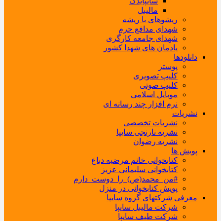
سایپایدک
مالیبل
ریشوهای با ریشه
شهدای مدافع حرم
شهدای جامعه کارگری
یادمان های شهدا کشور
دانلودها
پوستر
کلیپ تصویری
کلیپ صوتی
موبایل اسلامی
نرم افزار چند رسانه ای
نشریات
نشریات تخصصی
نشریه نارنجی سایپا
نشریه رضوان
پویش ها
کتابخوانی خانم مرضیه دباغ
کتابخوانی سلیمانی عزیز
#من_محمد(ص)_را_دوست_دارم
پویش کتابخوانی در منزل
معرفی شرکتهای گروه سایپا
شرکت مالیبل سایپا
شرکت طیف سایپا