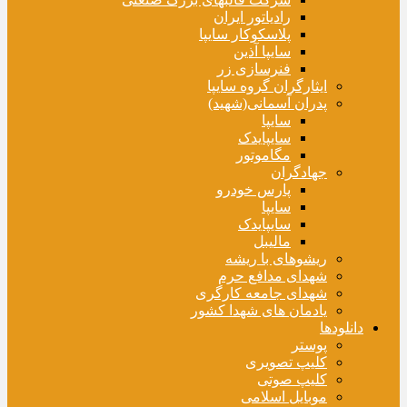
رادیاتور ایران
پلاسکوکار سایپا
سایپا آذین
فنرسازی زر
ایثارگران گروه سایپا
پدران آسمانی(شهید)
سایپا
سایپایدک
مگاموتور
جهادگران
پارس خودرو
سایپا
سایپایدک
مالیبل
ریشوهای با ریشه
شهدای مدافع حرم
شهدای جامعه کارگری
یادمان های شهدا کشور
دانلودها
پوستر
کلیپ تصویری
کلیپ صوتی
موبایل اسلامی