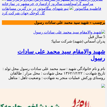
مراسم گرامیداشت سالروز آزادسازی خرمشهر در نمازخانه
فاطمیه مگاموتور
تیم شهدای مگاموتور در بزرگترین مسابقات
گل کوچک جهان شرکت کرد
برچسب » شهید سید محمد علی سادات رسول
5 سال قبل
پدران آسماني (شهيد) شركت سايپا؛
شهید والامقام سید محمد علی سادات
رسول
نام و نام خانوادگی شهید : سید محمد علی سادات رسول محل تولد :
تاریخ شهادت : ۱۳۶۲/۱۲/۲۲ محل شهادت : محل مزار : طالقان
روستای ورکش عملیات منجر به شهادت : وضعیت تاهل : متاهل