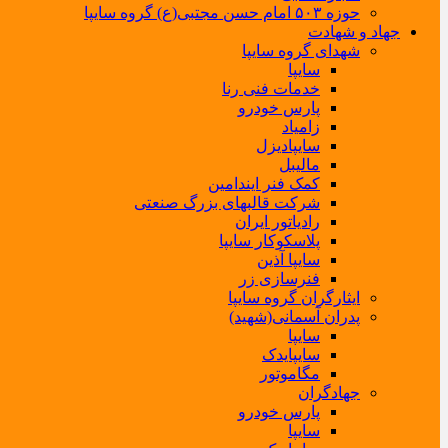
حوزه ۵۰۳ امام حسن مجتبی(ع) گروه سایپا
جهاد و شهادت
شهدای گروه سایپا
سایپا
خدمات فنی رنا
پارس خودرو
زامیاد
سایپادیزل
مالیبل
کمک فنر ایندامین
شرکت قالبهای بزرگ صنعتی
رادیاتور ایران
پلاسکوکار سایپا
سایپا آذین
فنرسازی زر
ایثارگران گروه سایپا
پدران آسمانی(شهید)
سایپا
سایپایدک
مگاموتور
جهادگران
پارس خودرو
سایپا