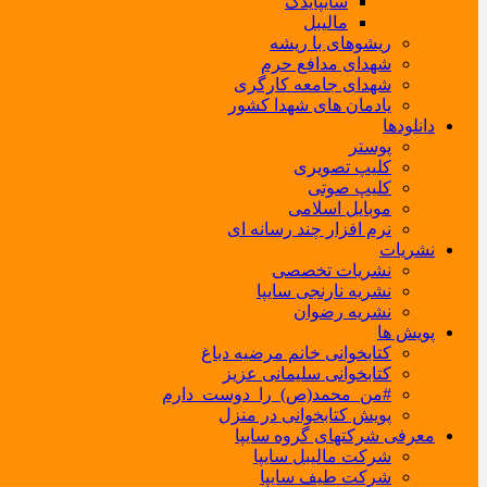
سایپایدک
مالیبل
ریشوهای با ریشه
شهدای مدافع حرم
شهدای جامعه کارگری
یادمان های شهدا کشور
دانلودها
پوستر
کلیپ تصویری
کلیپ صوتی
موبایل اسلامی
نرم افزار چند رسانه ای
نشریات
نشریات تخصصی
نشریه نارنجی سایپا
نشریه رضوان
پویش ها
کتابخوانی خانم مرضیه دباغ
کتابخوانی سلیمانی عزیز
#من_محمد(ص)_را_دوست_دارم
پویش کتابخوانی در منزل
معرفی شرکتهای گروه سایپا
شرکت مالیبل سایپا
شرکت طیف سایپا