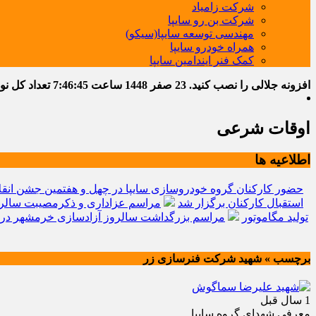
شرکت زامیاد
شرکت بن رو سایپا
مهندسی توسعه سایپا(سیکو)
همراه خودرو سایپا
کمک فنر ایندامین سایپا
افزونه جلالی را نصب کنید.
23 صفر 1448
ساعت
7:46:46
تعداد کل نوشته
اوقات شرعی
اطلاعیه ها
حضور کارکنان گروه خودروسازی سایپا در چهل و هفتمین جشن انقل
استقبال کارکنان برگزار شد
مراسم عزاداری و ذکرمصیبت سالرو
تولید مگاموتور
مراسم بزرگداشت سالروز آزادسازی خرمشهر در 
برچسب » شهید شرکت فنرسازی زر
1 سال قبل
معرفی شهدای گروه سایپا