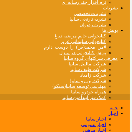
نرم افزار چند رسانه ای
نشریات
نشریات تخصصی
نشریه نارنجی سایپا
نشریه رضوان
پویش ها
کتابخوانی خانم مرضیه دباغ
کتابخوانی سلیمانی عزیز
#من_محمد(ص)_را_دوست_دارم
پویش کتابخوانی در منزل
معرفی شرکتهای گروه سایپا
شرکت مالیبل سایپا
شرکت طیف سایپا
شرکت زامیاد
شرکت بن رو سایپا
مهندسی توسعه سایپا(سیکو)
همراه خودرو سایپا
کمک فنر ایندامین سایپا
خانه
اخبار
اخبار سایپا
اخبار عمومی
اخبار مذهبی