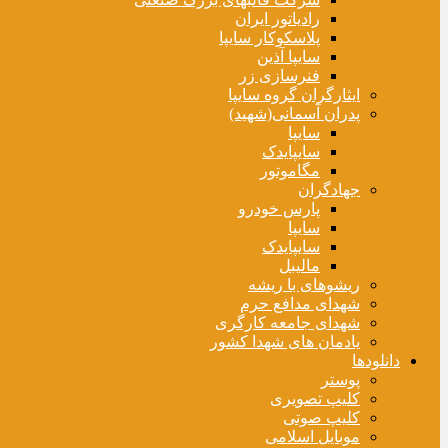
رادیاتور ایران
پلاسکوکار سایپا
سایپا آذین
فنرسازی زر
ایثارگران گروه سایپا
پدران آسمانی(شهید)
سایپا
سایپایدک
مگاموتور
جهادگران
پارس خودرو
سایپا
سایپایدک
مالیبل
ریشوهای با ریشه
شهدای مدافع حرم
شهدای جامعه کارگری
یادمان های شهدا کشور
دانلودها
پوستر
کلیپ تصویری
کلیپ صوتی
موبایل اسلامی