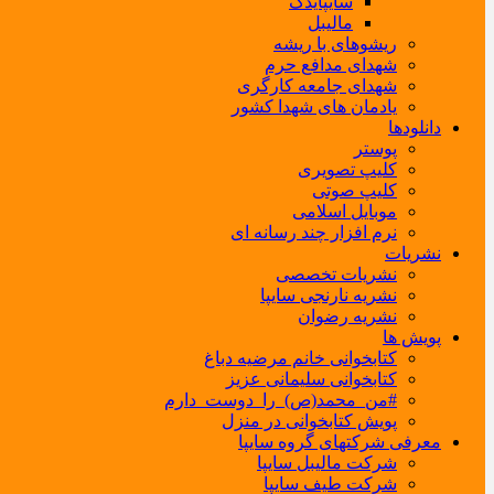
سایپایدک
مالیبل
ریشوهای با ریشه
شهدای مدافع حرم
شهدای جامعه کارگری
یادمان های شهدا کشور
دانلودها
پوستر
کلیپ تصویری
کلیپ صوتی
موبایل اسلامی
نرم افزار چند رسانه ای
نشریات
نشریات تخصصی
نشریه نارنجی سایپا
نشریه رضوان
پویش ها
کتابخوانی خانم مرضیه دباغ
کتابخوانی سلیمانی عزیز
#من_محمد(ص)_را_دوست_دارم
پویش کتابخوانی در منزل
معرفی شرکتهای گروه سایپا
شرکت مالیبل سایپا
شرکت طیف سایپا