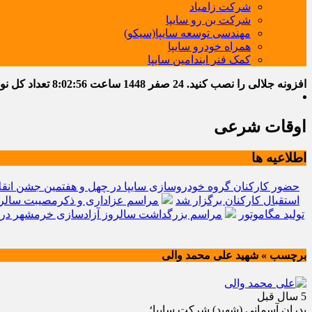
شرکت زامیاد
شرکت بن رو سایپا
مهندسی توسعه سایپا(سیکو)
همراه خودرو سایپا
کمک فنر ایندامین سایپا
افزونه جلالی را نصب کنید.
24 صفر 1448
ساعت
8:02:58
تعداد کل نوشته
اوقات شرعی
اطلاعیه ها
حضور کارکنان گروه خودروسازی سایپا در چهل و هفتمین جشن انقل
استقبال کارکنان برگزار شد
مراسم عزاداری و ذکرمصیبت سالرو
تولید مگاموتور
مراسم بزرگداشت سالروز آزادسازی خرمشهر در 
برچسب » شهید علی محمد والی
5 سال قبل
پدران آسماني (شهيد) شركت سايپا؛