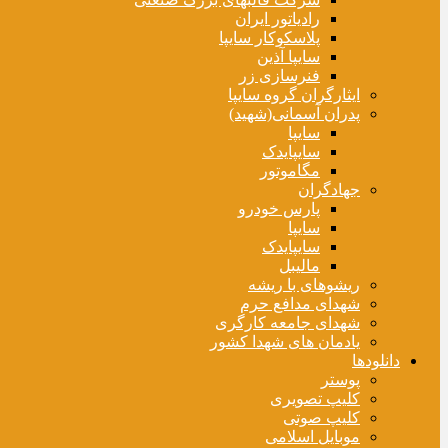
رادیاتور ایران
پلاسکوکار سایپا
سایپا آذین
فنرسازی زر
ایثارگران گروه سایپا
پدران آسمانی(شهید)
سایپا
سایپایدک
مگاموتور
جهادگران
پارس خودرو
سایپا
سایپایدک
مالیبل
ریشوهای با ریشه
شهدای مدافع حرم
شهدای جامعه کارگری
یادمان های شهدا کشور
دانلودها
پوستر
کلیپ تصویری
کلیپ صوتی
موبایل اسلامی