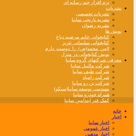
نرم افزار چند رسانه ای
نشریات
نشریات تخصصی
نشریه نارنجی سایپا
نشریه رضوان
پویش ها
کتابخوانی خانم مرضیه دباغ
کتابخوانی سلیمانی عزیز
#من_محمد(ص)_را_دوست_دارم
پویش کتابخوانی در منزل
معرفی شرکتهای گروه سایپا
شرکت مالیبل سایپا
شرکت طیف سایپا
شرکت زامیاد
شرکت بن رو سایپا
مهندسی توسعه سایپا(سیکو)
همراه خودرو سایپا
کمک فنر ایندامین سایپا
خانه
اخبار
اخبار سایپا
اخبار عمومی
اخبار مذهبی