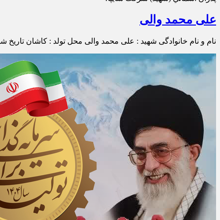
علی محمد والی
نام و نام خانوادگی شهید : علی محمد والی محل تولد : کاشان تاریخ شهادت : ۱۳۶۱/۰۲/۱۷ محل شهادت : محل مزار : کاشان امام زاده حبیب ابن موسی عملیات منجر به شهادت : وض