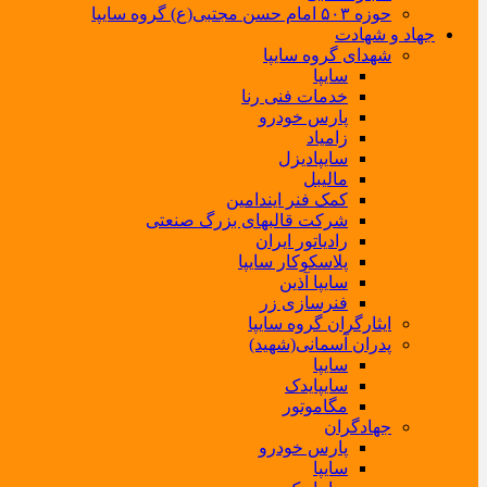
حوزه ۵۰۳ امام حسن مجتبی(ع) گروه سایپا
جهاد و شهادت
شهدای گروه سایپا
سایپا
خدمات فنی رنا
پارس خودرو
زامیاد
سایپادیزل
مالیبل
کمک فنر ایندامین
شرکت قالبهای بزرگ صنعتی
رادیاتور ایران
پلاسکوکار سایپا
سایپا آذین
فنرسازی زر
ایثارگران گروه سایپا
پدران آسمانی(شهید)
سایپا
سایپایدک
مگاموتور
جهادگران
پارس خودرو
سایپا