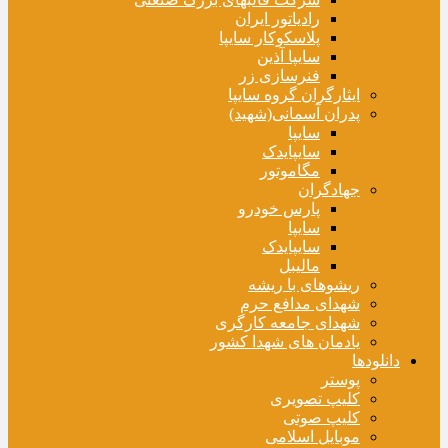
رادیاتور ایران
پلاسکوکار سایپا
سایپا آذین
فنرسازی زر
ایثارگران گروه سایپا
پدران آسمانی(شهید)
سایپا
سایپایدک
مگاموتور
جهادگران
پارس خودرو
سایپا
سایپایدک
مالیبل
ریشوهای با ریشه
شهدای مدافع حرم
شهدای جامعه کارگری
یادمان های شهدا کشور
دانلودها
پوستر
کلیپ تصویری
کلیپ صوتی
موبایل اسلامی