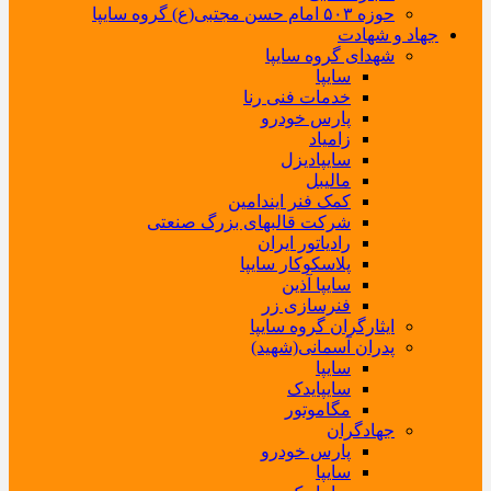
حوزه ۵۰۳ امام حسن مجتبی(ع) گروه سایپا
جهاد و شهادت
شهدای گروه سایپا
سایپا
خدمات فنی رنا
پارس خودرو
زامیاد
سایپادیزل
مالیبل
کمک فنر ایندامین
شرکت قالبهای بزرگ صنعتی
رادیاتور ایران
پلاسکوکار سایپا
سایپا آذین
فنرسازی زر
ایثارگران گروه سایپا
پدران آسمانی(شهید)
سایپا
سایپایدک
مگاموتور
جهادگران
پارس خودرو
سایپا