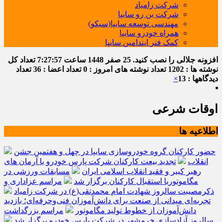
شرکت زامیاد
شرکت بن رو سایپا
مهندسی توسعه سایپا(سیکو)
همراه خودرو سایپا
کمک فنر ایندامین سایپا
افزونه جلالی را نصب کنید.
25 صفر 1448
ساعت
7:27:57
تعداد کل
نوشته ها : 1202
تعداد نوشته های امروز : 0
تعداد اعضا : 36
تعداد
دیدگاهها : 13
×
اوقات شرعی
اطلاعیه ها
حضور کارکنان گروه خودروسازی سایپا در چهل و هفتمین جشن
انقلاب
تجدید بیعت کارکنان شرکت پارس خودرو با آرمان های
رهبر کبیر و فقید انقلاب اسلامی ایران
مسابقات ورزشی در
مگاموتوربا استقبال کارکنان برگزار شد
مراسم عزاداری و
ذکرمصیبت سالروز شهادت امام محمدتقی(ع) در شرکت زامیاد
تجربه‌ای میدانی از صنعت برای دانش‌آموزان فنی‌وحرفه‌ای؛ بازدید
دانش‌آموزان از خطوط تولید مگاموتور
مراسم بزرگداشت
سالروز آزادسازی خرمشهر در شرکت پارس خودرو برگزار شد