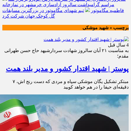
مراسم گرامیداشت سالروز آزادسازی خرمشهر در نمازخانه
فاطمیه مگاموتور
تیم شهدای مگاموتور در بزرگترین مسابقات
گل کوچک جهان شرکت کرد
برچسب » شهید موشکی
4 سال قبل
به مناسبت ۲۱ آبان سالروز شهادت سردارشیهد حاج حسن طهرانی
مقدم؛
پوستر | شهید اقتدار کشور و مدیر بلند همت
مبتکر تشکیل یگان موشکی سپاه و مردی که دست رنج اش، ۷
دقیقه‌ای حیفا را در هم خواهد کوبید