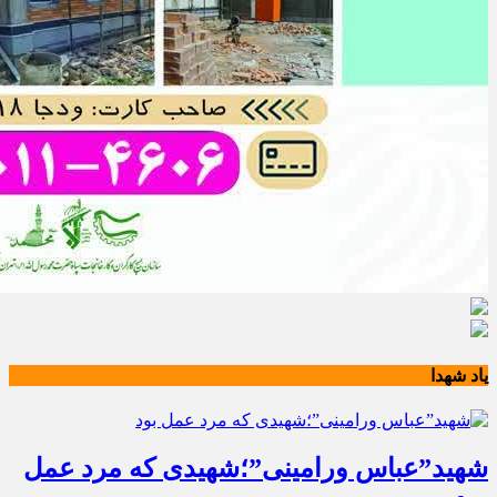
یاد شهدا
شهید”عباس ورامینی”؛شهیدی که مرد عمل