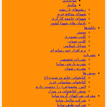
سایپایدک
مالیبل
ریشوهای با ریشه
شهدای مدافع حرم
شهدای جامعه کارگری
یادمان های شهدا کشور
دانلودها
پوستر
کلیپ تصویری
کلیپ صوتی
موبایل اسلامی
نرم افزار چند رسانه ای
نشریات
نشریات تخصصی
نشریه نارنجی سایپا
نشریه رضوان
پویش ها
کتابخوانی خانم مرضیه دباغ
کتابخوانی سلیمانی عزیز
#من_محمد(ص)_را_دوست_دارم
پویش کتابخوانی در منزل
معرفی شرکتهای گروه سایپا
شرکت مالیبل سایپا
شرکت طیف سایپا