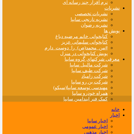
نرم افزار چند رسانه ای
نشریات
نشریات تخصصی
نشریه نارنجی سایپا
نشریه رضوان
پویش ها
کتابخوانی خانم مرضیه دباغ
کتابخوانی سلیمانی عزیز
#من_محمد(ص)_را_دوست_دارم
پویش کتابخوانی در منزل
معرفی شرکتهای گروه سایپا
شرکت مالیبل سایپا
شرکت طیف سایپا
شرکت زامیاد
شرکت بن رو سایپا
مهندسی توسعه سایپا(سیکو)
همراه خودرو سایپا
کمک فنر ایندامین سایپا
خانه
اخبار
اخبار سایپا
اخبار عمومی
اخبار مذهبی