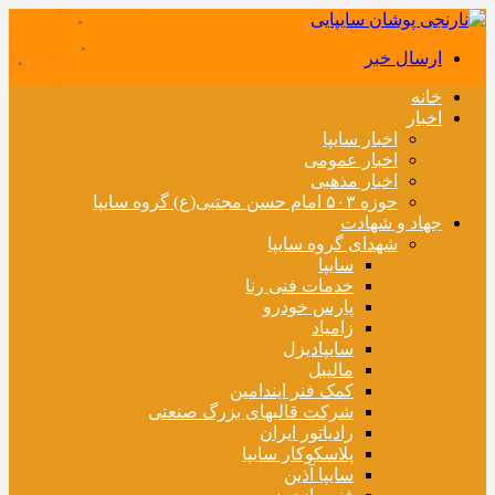
ارسال خبر
خانه
اخبار
اخبار سایپا
اخبار عمومی
اخبار مذهبی
حوزه ۵۰۳ امام حسن مجتبی(ع) گروه سایپا
جهاد و شهادت
شهدای گروه سایپا
سایپا
خدمات فنی رنا
پارس خودرو
زامیاد
سایپادیزل
مالیبل
کمک فنر ایندامین
شرکت قالبهای بزرگ صنعتی
رادیاتور ایران
پلاسکوکار سایپا
سایپا آذین