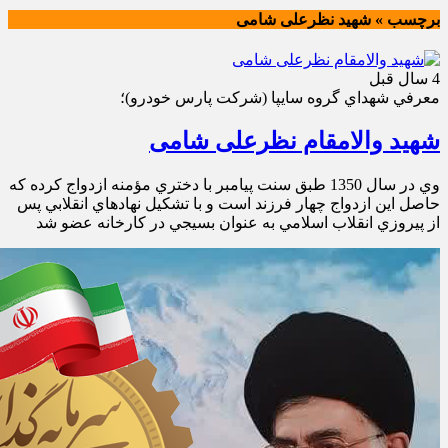
برچسب » شهید نظرعلی شامی
4 سال قبل
معرفي شهداي گروه سايپا (شركت پارس خودرو)؛
شهید والامقام نظرعلی شامی
وي در سال 1350 طبق سنت پيامبر با دختري مؤمنه ازدواج کرده كه
حاصل اين ازدواج چهار فرزند است و با تشكيل نهادهاي انقلابي پس
از پيروزي انقلاب اسلامي به عنوان بسيجي در كارخانه عضو شد