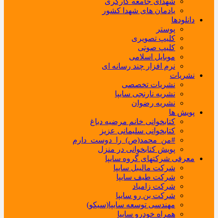
شهدای جامعه کارگری
یادمان های شهدا کشور
دانلودها
پوستر
کلیپ تصویری
کلیپ صوتی
موبایل اسلامی
نرم افزار چند رسانه ای
نشریات
نشریات تخصصی
نشریه نارنجی سایپا
نشریه رضوان
پویش ها
کتابخوانی خانم مرضیه دباغ
کتابخوانی سلیمانی عزیز
#من_محمد(ص)_را_دوست_دارم
پویش کتابخوانی در منزل
معرفی شرکتهای گروه سایپا
شرکت مالیبل سایپا
شرکت طیف سایپا
شرکت زامیاد
شرکت بن رو سایپا
مهندسی توسعه سایپا(سیکو)
همراه خودرو سایپا