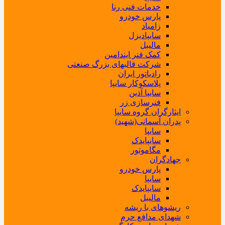
خدمات فنی رنا
پارس خودرو
زامیاد
سایپادیزل
مالیبل
کمک فنر ایندامین
شرکت قالبهای بزرگ صنعتی
رادیاتور ایران
پلاسکوکار سایپا
سایپا آذین
فنرسازی زر
ایثارگران گروه سایپا
پدران آسمانی(شهید)
سایپا
سایپایدک
مگاموتور
جهادگران
پارس خودرو
سایپا
سایپایدک
مالیبل
ریشوهای با ریشه
شهدای مدافع حرم