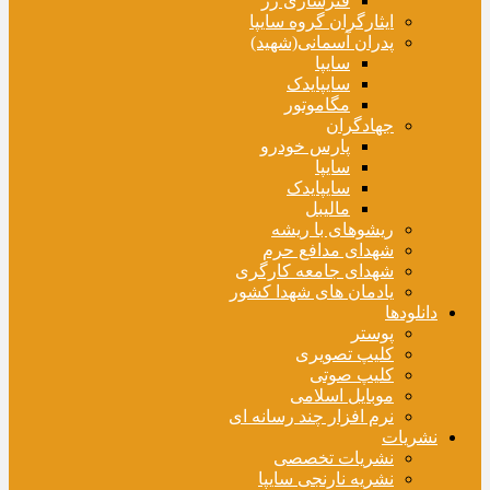
فنرسازی زر
ایثارگران گروه سایپا
پدران آسمانی(شهید)
سایپا
سایپایدک
مگاموتور
جهادگران
پارس خودرو
سایپا
سایپایدک
مالیبل
ریشوهای با ریشه
شهدای مدافع حرم
شهدای جامعه کارگری
یادمان های شهدا کشور
دانلودها
پوستر
کلیپ تصویری
کلیپ صوتی
موبایل اسلامی
نرم افزار چند رسانه ای
نشریات
نشریات تخصصی
نشریه نارنجی سایپا