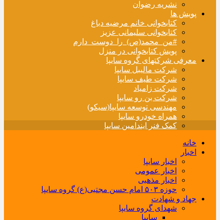
نشریه رضوان
پویش ها
کتابخوانی خانم مرضیه دباغ
کتابخوانی سلیمانی عزیز
#من_محمد(ص)_را_دوست_دارم
پویش کتابخوانی در منزل
معرفی شرکتهای گروه سایپا
شرکت مالیبل سایپا
شرکت طیف سایپا
شرکت زامیاد
شرکت بن رو سایپا
مهندسی توسعه سایپا(سیکو)
همراه خودرو سایپا
کمک فنر ایندامین سایپا
خانه
اخبار
اخبار سایپا
اخبار عمومی
اخبار مذهبی
حوزه ۵۰۳ امام حسن مجتبی(ع) گروه سایپا
جهاد و شهادت
شهدای گروه سایپا
سایپا