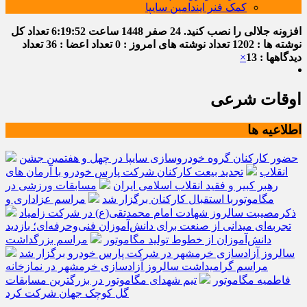
کمک فنر ایندامین سایپا
افزونه جلالی را نصب کنید.
24 صفر 1448
ساعت
6:19:53
تعداد کل
نوشته ها : 1202
تعداد نوشته های امروز : 0
تعداد اعضا : 36
تعداد
دیدگاهها : 13
×
اوقات شرعی
اطلاعیه ها
حضور کارکنان گروه خودروسازی سایپا در چهل و هفتمین جشن
انقلاب
تجدید بیعت کارکنان شرکت پارس خودرو با آرمان های
رهبر کبیر و فقید انقلاب اسلامی ایران
مسابقات ورزشی در
مگاموتوربا استقبال کارکنان برگزار شد
مراسم عزاداری و
ذکرمصیبت سالروز شهادت امام محمدتقی(ع) در شرکت زامیاد
تجربه‌ای میدانی از صنعت برای دانش‌آموزان فنی‌وحرفه‌ای؛ بازدید
دانش‌آموزان از خطوط تولید مگاموتور
مراسم بزرگداشت
سالروز آزادسازی خرمشهر در شرکت پارس خودرو برگزار شد
مراسم گرامیداشت سالروز آزادسازی خرمشهر در نمازخانه
فاطمیه مگاموتور
تیم شهدای مگاموتور در بزرگترین مسابقات
گل کوچک جهان شرکت کرد