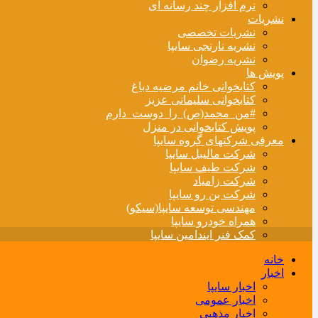
نرم افزار چند رسانه ای
نشریات
نشریات تخصصی
نشریه نارنجی سایپا
نشریه رضوان
پویش ها
کتابخوانی خانم مرضیه دباغ
کتابخوانی سلیمانی عزیز
#من_محمد(ص)_را_دوست_دارم
پویش کتابخوانی در منزل
معرفی شرکتهای گروه سایپا
شرکت مالیبل سایپا
شرکت طیف سایپا
شرکت زامیاد
شرکت بن رو سایپا
مهندسی توسعه سایپا(سیکو)
همراه خودرو سایپا
کمک فنر ایندامین سایپا
خانه
اخبار
اخبار سایپا
اخبار عمومی
اخبار مذهبی