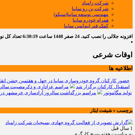
شرکت زامیاد
شرکت بن رو سایپا
مهندسی توسعه سایپا(سیکو)
همراه خودرو سایپا
کمک فنر ایندامین سایپا
افزونه جلالی را نصب کنید.
24 صفر 1448
ساعت
6:30:20
تعداد کل نوشته
اوقات شرعی
اطلاعیه ها
حضور کارکنان گروه خودروسازی سایپا در چهل و هفتمین جشن انقل
استقبال کارکنان برگزار شد
مراسم عزاداری و ذکرمصیبت سالرو
تولید مگاموتور
مراسم بزرگداشت سالروز آزادسازی خرمشهر در 
برچسب » شیفت ایثار
1 سال قبل
به مناسبت هفته بسیج کارگری