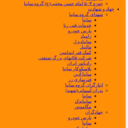
حوزه ۵۰۳ امام حسن مجتبی(ع) گروه سایپا
جهاد و شهادت
شهدای گروه سایپا
سایپا
خدمات فنی رنا
پارس خودرو
زامیاد
سایپادیزل
مالیبل
کمک فنر ایندامین
شرکت قالبهای بزرگ صنعتی
رادیاتور ایران
پلاسکوکار سایپا
سایپا آذین
فنرسازی زر
ایثارگران گروه سایپا
پدران آسمانی(شهید)
سایپا
سایپایدک
مگاموتور
جهادگران
پارس خودرو
سایپا