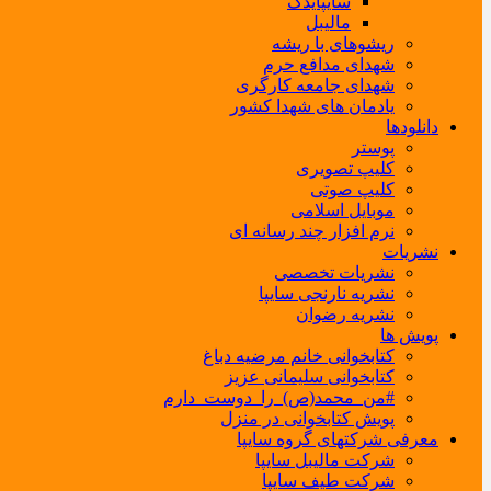
سایپایدک
مالیبل
ریشوهای با ریشه
شهدای مدافع حرم
شهدای جامعه کارگری
یادمان های شهدا کشور
دانلودها
پوستر
کلیپ تصویری
کلیپ صوتی
موبایل اسلامی
نرم افزار چند رسانه ای
نشریات
نشریات تخصصی
نشریه نارنجی سایپا
نشریه رضوان
پویش ها
کتابخوانی خانم مرضیه دباغ
کتابخوانی سلیمانی عزیز
#من_محمد(ص)_را_دوست_دارم
پویش کتابخوانی در منزل
معرفی شرکتهای گروه سایپا
شرکت مالیبل سایپا
شرکت طیف سایپا