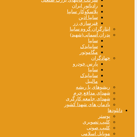
رادیاتور ایران
پلاسکوکار سایپا
سایپا آذین
فنرسازی زر
ایثارگران گروه سایپا
پدران آسمانی(شهید)
سایپا
سایپایدک
مگاموتور
جهادگران
پارس خودرو
سایپا
سایپایدک
مالیبل
ریشوهای با ریشه
شهدای مدافع حرم
شهدای جامعه کارگری
یادمان های شهدا کشور
دانلودها
پوستر
کلیپ تصویری
کلیپ صوتی
موبایل اسلامی