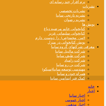
نرم افزار چند رسانه ای
نشریات
نشریات تخصصی
نشریه نارنجی سایپا
نشریه رضوان
پویش ها
کتابخوانی خانم مرضیه دباغ
کتابخوانی سلیمانی عزیز
#من_محمد(ص)_را_دوست_دارم
پویش کتابخوانی در منزل
معرفی شرکتهای گروه سایپا
شرکت مالیبل سایپا
شرکت طیف سایپا
شرکت زامیاد
شرکت بن رو سایپا
مهندسی توسعه سایپا(سیکو)
همراه خودرو سایپا
کمک فنر ایندامین سایپا
خانه
اخبار
اخبار سایپا
اخبار عمومی
اخبار مذهبی