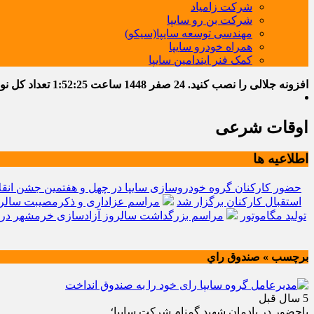
شرکت زامیاد
شرکت بن رو سایپا
مهندسی توسعه سایپا(سیکو)
همراه خودرو سایپا
کمک فنر ایندامین سایپا
افزونه جلالی را نصب کنید.
24 صفر 1448
ساعت
1:52:26
تعداد کل نوشته
اوقات شرعی
اطلاعیه ها
حضور کارکنان گروه خودروسازی سایپا در چهل و هفتمین جشن انقل
استقبال کارکنان برگزار شد
مراسم عزاداری و ذکرمصیبت سالرو
تولید مگاموتور
مراسم بزرگداشت سالروز آزادسازی خرمشهر در 
برچسب » صندوق راي
5 سال قبل
باحضور در یادمان شهید گمنام شرکت سایپا؛