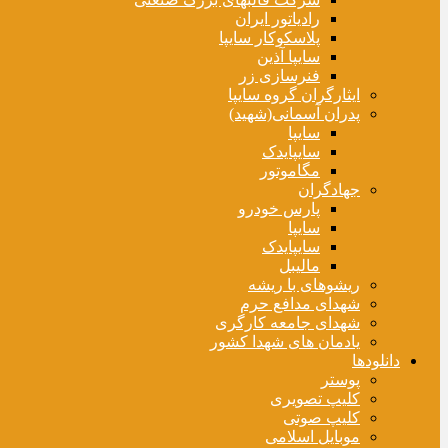
رادیاتور ایران
پلاسکوکار سایپا
سایپا آذین
فنرسازی زر
ایثارگران گروه سایپا
پدران آسمانی(شهید)
سایپا
سایپایدک
مگاموتور
جهادگران
پارس خودرو
سایپا
سایپایدک
مالیبل
ریشوهای با ریشه
شهدای مدافع حرم
شهدای جامعه کارگری
یادمان های شهدا کشور
دانلودها
پوستر
کلیپ تصویری
کلیپ صوتی
موبایل اسلامی