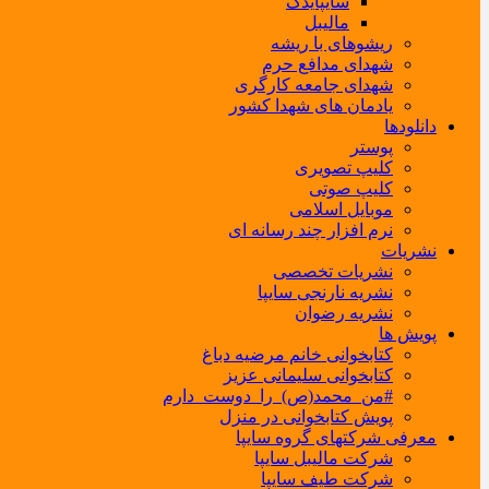
سایپایدک
مالیبل
ریشوهای با ریشه
شهدای مدافع حرم
شهدای جامعه کارگری
یادمان های شهدا کشور
دانلودها
پوستر
کلیپ تصویری
کلیپ صوتی
موبایل اسلامی
نرم افزار چند رسانه ای
نشریات
نشریات تخصصی
نشریه نارنجی سایپا
نشریه رضوان
پویش ها
کتابخوانی خانم مرضیه دباغ
کتابخوانی سلیمانی عزیز
#من_محمد(ص)_را_دوست_دارم
پویش کتابخوانی در منزل
معرفی شرکتهای گروه سایپا
شرکت مالیبل سایپا
شرکت طیف سایپا