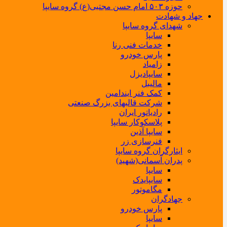
حوزه ۵۰۳ امام حسن مجتبی(ع) گروه سایپا
جهاد و شهادت
شهدای گروه سایپا
سایپا
خدمات فنی رنا
پارس خودرو
زامیاد
سایپادیزل
مالیبل
کمک فنر ایندامین
شرکت قالبهای بزرگ صنعتی
رادیاتور ایران
پلاسکوکار سایپا
سایپا آذین
فنرسازی زر
ایثارگران گروه سایپا
پدران آسمانی(شهید)
سایپا
سایپایدک
مگاموتور
جهادگران
پارس خودرو
سایپا