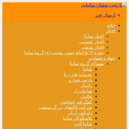
ارسال خبر
خانه
اخبار
اخبار سایپا
اخبار عمومی
اخبار مذهبی
حوزه ۵۰۳ امام حسن مجتبی(ع) گروه سایپا
جهاد و شهادت
شهدای گروه سایپا
سایپا
خدمات فنی رنا
پارس خودرو
زامیاد
سایپادیزل
مالیبل
کمک فنر ایندامین
شرکت قالبهای بزرگ صنعتی
رادیاتور ایران
پلاسکوکار سایپا
سایپا آذین