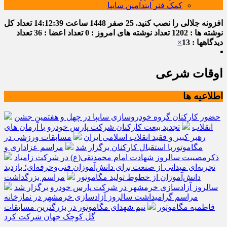
کمک فنر ایندامین سایپا
افزونه جلالی را نصب کنید.
25 صفر 1448
ساعت
14:12:40
تعداد کل
نوشته ها : 1202
تعداد نوشته های امروز : 0
تعداد اعضا : 36
تعداد
دیدگاهها : 13
×
اوقات شرعی
اطلاعیه ها
حضور کارکنان گروه خودروسازی سایپا در چهل و هفتمین جشن
انقلاب
تجدید بیعت کارکنان شرکت پارس خودرو با آرمان های
رهبر کبیر و فقید انقلاب اسلامی ایران
مسابقات ورزشی در
مگاموتوربا استقبال کارکنان برگزار شد
مراسم عزاداری و
ذکرمصیبت سالروز شهادت امام محمدتقی(ع) در شرکت زامیاد
تجربه‌ای میدانی از صنعت برای دانش‌آموزان فنی‌وحرفه‌ای؛ بازدید
دانش‌آموزان از خطوط تولید مگاموتور
مراسم بزرگداشت
سالروز آزادسازی خرمشهر در شرکت پارس خودرو برگزار شد
مراسم گرامیداشت سالروز آزادسازی خرمشهر در نمازخانه
فاطمیه مگاموتور
تیم شهدای مگاموتور در بزرگترین مسابقات
گل کوچک جهان شرکت کرد