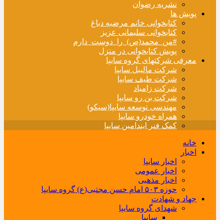
نشریه رضوان
پویش ها
کتابخوانی خانم مرضیه دباغ
کتابخوانی سلیمانی عزیز
#من_محمد(ص)_را_دوست_دارم
پویش کتابخوانی در منزل
معرفی شرکتهای گروه سایپا
شرکت مالیبل سایپا
شرکت طیف سایپا
شرکت زامیاد
شرکت بن رو سایپا
مهندسی توسعه سایپا(سیکو)
همراه خودرو سایپا
کمک فنر ایندامین سایپا
خانه
اخبار
اخبار سایپا
اخبار عمومی
اخبار مذهبی
حوزه ۵۰۳ امام حسن مجتبی(ع) گروه سایپا
جهاد و شهادت
شهدای گروه سایپا
سایپا