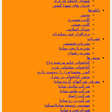
شهدای جامعه کارگری
یادمان های شهدا کشور
دانلودها
پوستر
کلیپ تصویری
کلیپ صوتی
موبایل اسلامی
نرم افزار چند رسانه ای
نشریات
نشریات تخصصی
نشریه نارنجی سایپا
نشریه رضوان
پویش ها
کتابخوانی خانم مرضیه دباغ
کتابخوانی سلیمانی عزیز
#من_محمد(ص)_را_دوست_دارم
پویش کتابخوانی در منزل
معرفی شرکتهای گروه سایپا
شرکت مالیبل سایپا
شرکت طیف سایپا
شرکت زامیاد
شرکت بن رو سایپا
مهندسی توسعه سایپا(سیکو)
همراه خودرو سایپا