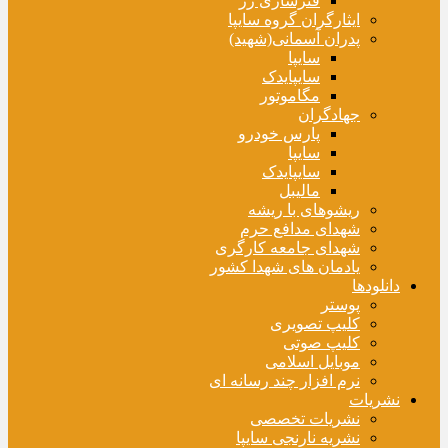
فنرسازی زر
ایثارگران گروه سایپا
پدران آسمانی(شهید)
سایپا
سایپایدک
مگاموتور
جهادگران
پارس خودرو
سایپا
سایپایدک
مالیبل
ریشوهای با ریشه
شهدای مدافع حرم
شهدای جامعه کارگری
یادمان های شهدا کشور
دانلودها
پوستر
کلیپ تصویری
کلیپ صوتی
موبایل اسلامی
نرم افزار چند رسانه ای
نشریات
نشریات تخصصی
نشریه نارنجی سایپا