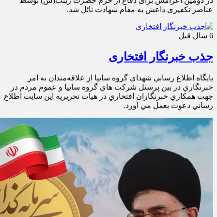
در دومین اعزامش برای دفاع از حرم حضرت زینب(س) توسط
عناصر تکفیری داعش به مقام شهادت نائل شد.
6 سال قبل
جذب خبرنگار افتخاری
پايگاه اطلاع رساني شهداي گروه سايپا از علاقه‌مندان به امر
خبرنگاري در بين پرسنل شركت هاي گروه سايپا و عموم مردم در
جهت همكاري خبرنگاران افتخاري در هيات تحريريه اين سايت اطلاع
رساني دعوت بعمل مي آورد.