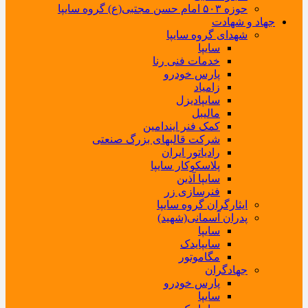
حوزه ۵۰۳ امام حسن مجتبی(ع) گروه سایپا
جهاد و شهادت
شهدای گروه سایپا
سایپا
خدمات فنی رنا
پارس خودرو
زامیاد
سایپادیزل
مالیبل
کمک فنر ایندامین
شرکت قالبهای بزرگ صنعتی
رادیاتور ایران
پلاسکوکار سایپا
سایپا آذین
فنرسازی زر
ایثارگران گروه سایپا
پدران آسمانی(شهید)
سایپا
سایپایدک
مگاموتور
جهادگران
پارس خودرو
سایپا