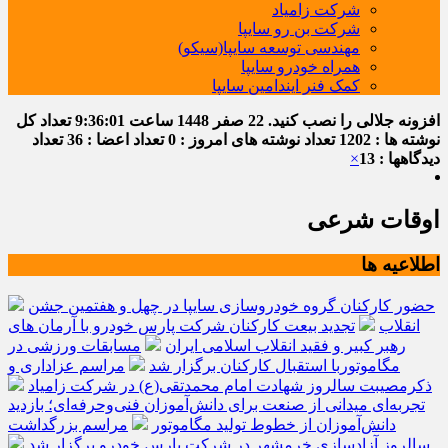
شرکت زامیاد
شرکت بن رو سایپا
مهندسی توسعه سایپا(سیکو)
همراه خودرو سایپا
کمک فنر ایندامین سایپا
افزونه جلالی را نصب کنید.
22 صفر 1448
ساعت
9:36:02
تعداد کل
نوشته ها : 1202
تعداد نوشته های امروز : 0
تعداد اعضا : 36
تعداد
دیدگاهها : 13
×
اوقات شرعی
اطلاعیه ها
حضور کارکنان گروه خودروسازی سایپا در چهل و هفتمین جشن
انقلاب
تجدید بیعت کارکنان شرکت پارس خودرو با آرمان های
رهبر کبیر و فقید انقلاب اسلامی ایران
مسابقات ورزشی در
مگاموتوربا استقبال کارکنان برگزار شد
مراسم عزاداری و
ذکرمصیبت سالروز شهادت امام محمدتقی(ع) در شرکت زامیاد
تجربه‌ای میدانی از صنعت برای دانش‌آموزان فنی‌وحرفه‌ای؛ بازدید
دانش‌آموزان از خطوط تولید مگاموتور
مراسم بزرگداشت
سالروز آزادسازی خرمشهر در شرکت پارس خودرو برگزار شد