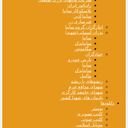
رادیاتور ایران
پلاسکوکار سایپا
سایپا آذین
فنرسازی زر
ایثارگران گروه سایپا
پدران آسمانی(شهید)
سایپا
سایپایدک
مگاموتور
جهادگران
پارس خودرو
سایپا
سایپایدک
مالیبل
ریشوهای با ریشه
شهدای مدافع حرم
شهدای جامعه کارگری
یادمان های شهدا کشور
دانلودها
پوستر
کلیپ تصویری
کلیپ صوتی
موبایل اسلامی