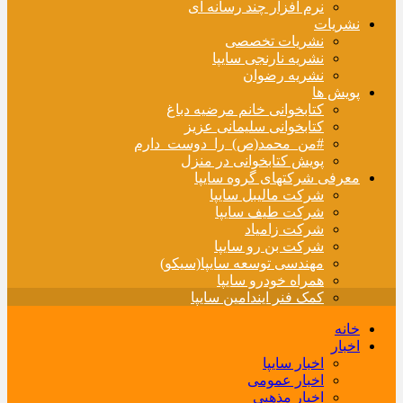
نرم افزار چند رسانه ای
نشریات
نشریات تخصصی
نشریه نارنجی سایپا
نشریه رضوان
پویش ها
کتابخوانی خانم مرضیه دباغ
کتابخوانی سلیمانی عزیز
#من_محمد(ص)_را_دوست_دارم
پویش کتابخوانی در منزل
معرفی شرکتهای گروه سایپا
شرکت مالیبل سایپا
شرکت طیف سایپا
شرکت زامیاد
شرکت بن رو سایپا
مهندسی توسعه سایپا(سیکو)
همراه خودرو سایپا
کمک فنر ایندامین سایپا
خانه
اخبار
اخبار سایپا
اخبار عمومی
اخبار مذهبی