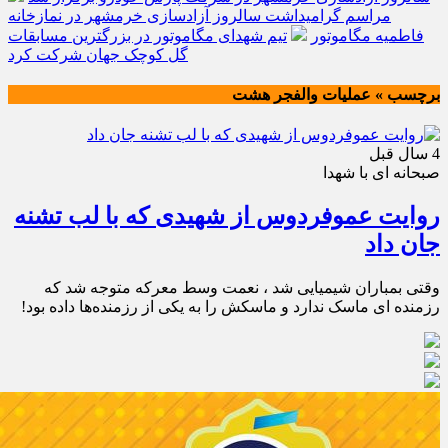
مراسم گرامیداشت سالروز آزادسازی خرمشهر در نمازخانه
فاطمیه مگاموتور
تیم شهدای مگاموتور در بزرگترین مسابقات
گل کوچک جهان شرکت کرد
برچسب » عملیات والفجر هشت
4 سال قبل
صبحانه ای با شهدا
روایت عموفردوس از شهیدی که با لب تشنه
جان داد
وقتی بمباران شیمیایی شد ، نعمت وسط معرکه متوجه شد که
رزمنده ای ماسک ندارد و ماسکش را به یکی از رزمنده‌ها داده بود!