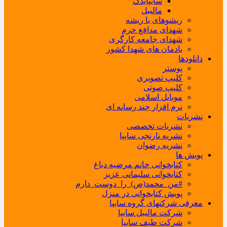
سایپایدک
مالیبل
ریشوهای با ریشه
شهدای مدافع حرم
شهدای جامعه کارگری
یادمان های شهدا کشور
دانلودها
پوستر
کلیپ تصویری
کلیپ صوتی
موبایل اسلامی
نرم افزار چند رسانه ای
نشریات
نشریات تخصصی
نشریه نارنجی سایپا
نشریه رضوان
پویش ها
کتابخوانی خانم مرضیه دباغ
کتابخوانی سلیمانی عزیز
#من_محمد(ص)_را_دوست_دارم
پویش کتابخوانی در منزل
معرفی شرکتهای گروه سایپا
شرکت مالیبل سایپا
شرکت طیف سایپا