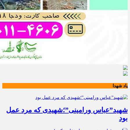
یاد شهدا
شهید”عباس ورامینی”؛شهیدی که مرد عمل
بود