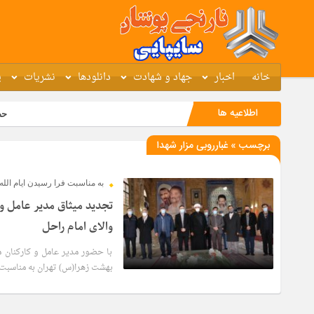
خانه
اخبار
جهاد و شهادت
دانلودها
نشریات
پ
اطلاعیه ها
حضور کارک
برچسب » غبارروبی مزار شهدا
به مناسبت فرا رسیدن ایام الله
تجدید میثاق مدیر عامل و 
والای امام راحل
با حضور مدیر عامل و کارکنان 
بهشت زهرا(س) تهران به مناسبت فر
4 سال قبل