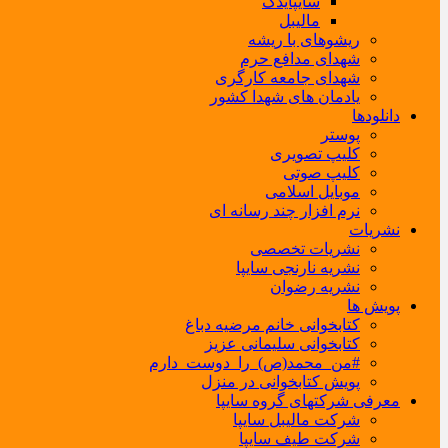
سایپایدک
مالیبل
ریشوهای با ریشه
شهدای مدافع حرم
شهدای جامعه کارگری
یادمان های شهدا کشور
دانلودها
پوستر
کلیپ تصویری
کلیپ صوتی
موبایل اسلامی
نرم افزار چند رسانه ای
نشریات
نشریات تخصصی
نشریه نارنجی سایپا
نشریه رضوان
پویش ها
کتابخوانی خانم مرضیه دباغ
کتابخوانی سلیمانی عزیز
#من_محمد(ص)_را_دوست_دارم
پویش کتابخوانی در منزل
معرفی شرکتهای گروه سایپا
شرکت مالیبل سایپا
شرکت طیف سایپا