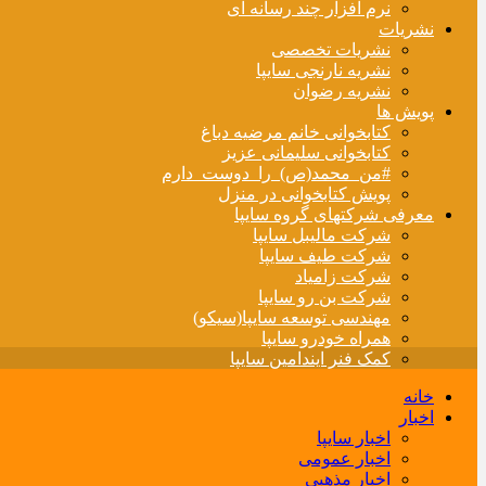
نرم افزار چند رسانه ای
نشریات
نشریات تخصصی
نشریه نارنجی سایپا
نشریه رضوان
پویش ها
کتابخوانی خانم مرضیه دباغ
کتابخوانی سلیمانی عزیز
#من_محمد(ص)_را_دوست_دارم
پویش کتابخوانی در منزل
معرفی شرکتهای گروه سایپا
شرکت مالیبل سایپا
شرکت طیف سایپا
شرکت زامیاد
شرکت بن رو سایپا
مهندسی توسعه سایپا(سیکو)
همراه خودرو سایپا
کمک فنر ایندامین سایپا
خانه
اخبار
اخبار سایپا
اخبار عمومی
اخبار مذهبی