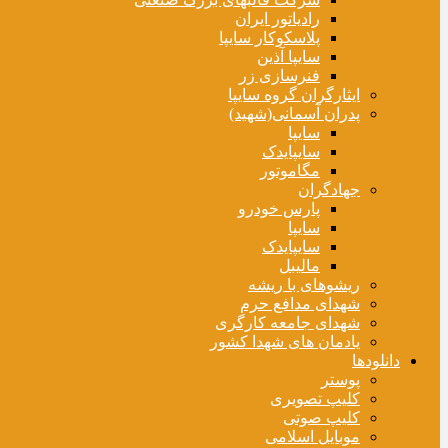
رادیاتور ایران
پلاسکوکار سایپا
سایپا آذین
فنرسازی زر
ایثارگران گروه سایپا
پدران آسمانی(شهید)
سایپا
سایپایدک
مگاموتور
جهادگران
پارس خودرو
سایپا
سایپایدک
مالیبل
ریشوهای با ریشه
شهدای مدافع حرم
شهدای جامعه کارگری
یادمان های شهدا کشور
دانلودها
پوستر
کلیپ تصویری
کلیپ صوتی
موبایل اسلامی