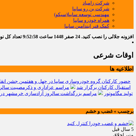
شرکت زامیاد
شرکت بن رو سایپا
مهندسی توسعه سایپا(سیکو)
همراه خودرو سایپا
کمک فنر ایندامین سایپا
افزونه جلالی را نصب کنید.
24 صفر 1448
ساعت
9:53:00
تعداد کل نوشته
اوقات شرعی
اطلاعیه ها
حضور کارکنان گروه خودروسازی سایپا در چهل و هفتمین جشن انقل
استقبال کارکنان برگزار شد
مراسم عزاداری و ذکرمصیبت سالرو
تولید مگاموتور
مراسم بزرگداشت سالروز آزادسازی خرمشهر در 
برچسب » غضب و خشم
5 سال قبل
منبر اخلاق