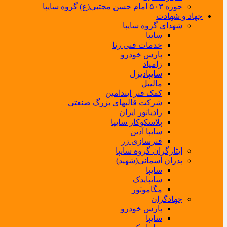
حوزه ۵۰۳ امام حسن مجتبی(ع) گروه سایپا
جهاد و شهادت
شهدای گروه سایپا
سایپا
خدمات فنی رنا
پارس خودرو
زامیاد
سایپادیزل
مالیبل
کمک فنر ایندامین
شرکت قالبهای بزرگ صنعتی
رادیاتور ایران
پلاسکوکار سایپا
سایپا آذین
فنرسازی زر
ایثارگران گروه سایپا
پدران آسمانی(شهید)
سایپا
سایپایدک
مگاموتور
جهادگران
پارس خودرو
سایپا